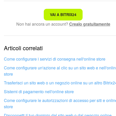
Non è quello che sto cercando.
VAI A BITRIX24
Non hai ancora un account?
Crealo gratuitamente
Testo complesso e incomprensibile
Le informazioni sono obsolete.
Articoli correlati
Troppo breve, ho bisogno di maggiori informazioni.
Non mi soddisfa come funziona questo strumento
Come configurare i servizi di consegna nell'online store
Come configurare un'azione al clic su un sito web e nell'onli
store
Trasferisci un sito web o un negozio online su un altro Bitrix2
Sistemi di pagamento nell'online store
Come configurare le autorizzazioni di accesso per siti e onlin
store
Disconnetti il ​​tuo dominio dal sito web o dal negozio online