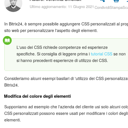
Piani e pagamento
Ultimo aggiornamento: 11 Giugno 2021
Condividi
Stampa
Sca
Sicurezza in Bitrix24
In Bitrix24, è sempre possibile aggiungere CSS personalizzati al pro
Come iniziare?
sito web per personalizzare l'aspetto degli elementi.
CoPilot: IA in Bitrix24
L'uso dei CSS richiede competenze ed esperienze
specifiche. Si consiglia di leggere prima i
tutorial CSS
se non
Feed
si hanno precedenti esperienze di utilizzo dei CSS.
Messenger
Consideriamo alcuni esempi basilari di 'utilizzo dei CSS personalizzat
Bitrix24.
Collab
Modifica del colore degli elementi
Calendario
Supponiamo ad esempio che l'azienda del cliente usi solo alcuni color
CSS personalizzati possono essere usati per modificare i colori degli
Bitrix24 Drive
elementi.