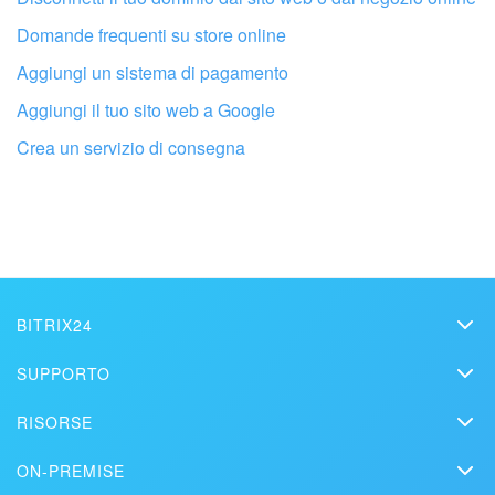
Domande frequenti su store online
Aggiungi un sistema di pagamento
Aggiungi il tuo sito web a Google
Fai configurare il tuo Bitrix24 a un
professionista locale
Crea un servizio di consegna
TROVA UN PARTNER BITRIX24 VICINO A ME
BITRIX24
Bitrix24
SUPPORTO
Prezzi
Helpdesk
RISORSE
Media kit
Webinar
Blog
Contatti
ON-PREMISE
Tutorial
Articoli
Edizione On-premise