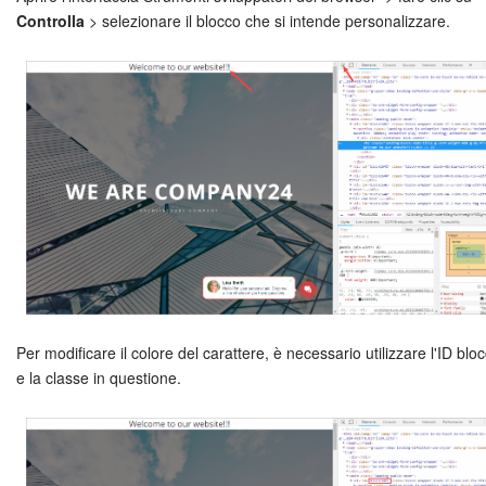
Controlla
> selezionare il blocco che si intende personalizzare.
Bitrix24 Market
Siti e store
Online store
Dipendenti
Knowledge base
Firma elettronica
Per modificare il colore del carattere, è necessario utilizzare l'ID blo
Firma elettronica per HR
e la classe in questione.
Automazione
Flussi di lavoro