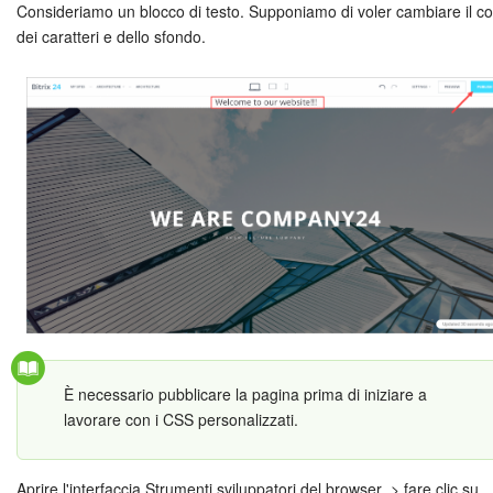
Webmail
Consideriamo un blocco di testo. Supponiamo di voler cambiare il co
dei caratteri e dello sfondo.
Gruppi di lavoro
Incarichi e progetti
Progetti IA
CRM
Prenotazione online
Contact Center
Sales Center
È necessario pubblicare la pagina prima di iniziare a
lavorare con i CSS personalizzati.
Analisi CRM
Generatore BI
Aprire l'interfaccia Strumenti sviluppatori del browser > fare clic su