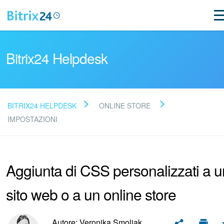
Bitrix24 Helpdesk
BITRIX24 HELPDESK
ONLINE STORE
Leggi le domande frequenti
IMPOSTAZIONI
Novità
Aggiunta di CSS personalizzati a u
Supporto Bitrix24
sito web o a un online store
Registrazione e accesso
Autore: Veronika Smoliak