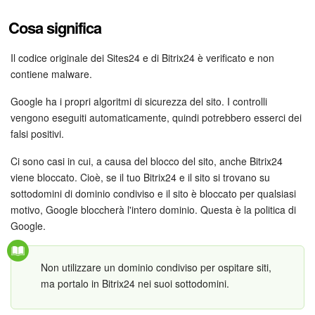
Webmail
Cosa significa
Gruppi di lavoro
Il codice originale dei Sites24 e di Bitrix24 è verificato e non
Incarichi e progetti
contiene malware.
Google ha i propri algoritmi di sicurezza del sito. I controlli
Progetti IA
vengono eseguiti automaticamente, quindi potrebbero esserci dei
falsi positivi.
CRM
Ci sono casi in cui, a causa del blocco del sito, anche Bitrix24
Prenotazione online
viene bloccato. Cioè, se il tuo Bitrix24 e il sito si trovano su
sottodomini di dominio condiviso e il sito è bloccato per qualsiasi
Contact Center
motivo, Google bloccherà l'intero dominio. Questa è la politica di
Google.
Sales Center
Non utilizzare un dominio condiviso per ospitare siti,
Analisi CRM
ma portalo in Bitrix24 nei suoi sottodomini.
Generatore BI