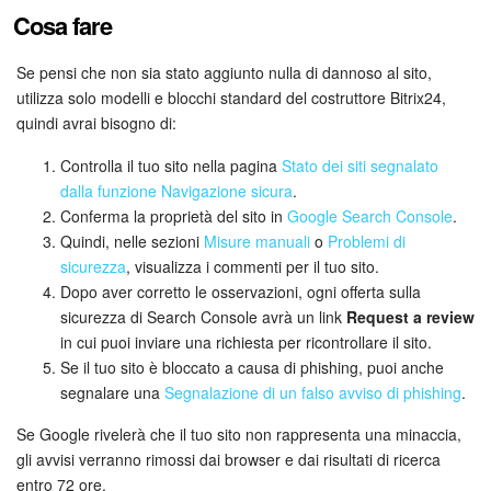
Cosa fare
Bitrix24 Market
Se pensi che non sia stato aggiunto nulla di dannoso al sito,
utilizza solo modelli e blocchi standard del costruttore Bitrix24,
Siti e store
quindi avrai bisogno di:
Online store
Controlla il tuo sito nella pagina
Stato dei siti segnalato
dalla funzione Navigazione sicura
.
Dipendenti
Conferma la proprietà del sito in
Google Search Console
.
Quindi, nelle sezioni
Misure manuali
o
Problemi di
Knowledge base
sicurezza
, visualizza i commenti per il tuo sito.
Dopo aver corretto le osservazioni, ogni offerta sulla
Firma elettronica
sicurezza di Search Console avrà un link
Request a review
in cui puoi inviare una richiesta per ricontrollare il sito.
Se il tuo sito è bloccato a causa di phishing, puoi anche
Firma elettronica per HR
segnalare una
Segnalazione di un falso avviso di phishing
.
Automazione
Se Google rivelerà che il tuo sito non rappresenta una minaccia,
gli avvisi verranno rimossi dai browser e dai risultati di ricerca
Flussi di lavoro
entro 72 ore.