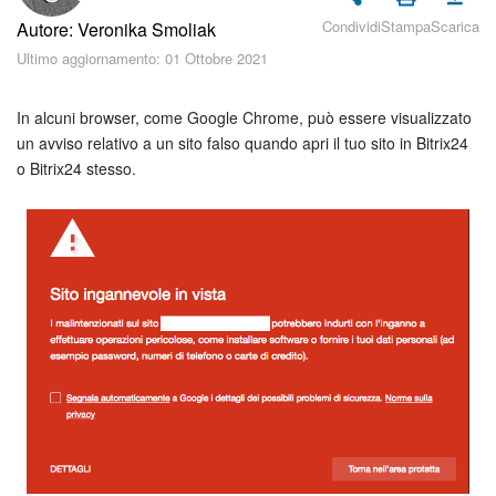
Piani e pagamento
Condividi
Stampa
Scarica
Autore: Veronika Smoliak
Ultimo aggiornamento: 01 Ottobre 2021
Sicurezza in Bitrix24
Come iniziare?
In alcuni browser, come Google Chrome, può essere visualizzato
un avviso relativo a un sito falso quando apri il tuo sito in Bitrix24
o Bitrix24 stesso.
CoPilot: IA in Bitrix24
Feed
Messenger
Collab
Calendario
Bitrix24 Drive