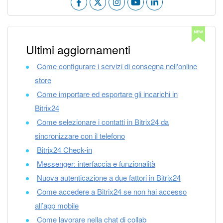
Piani e pagamento
Sicurezza in Bitrix24
Ultimi aggiornamenti
Come iniziare?
Come configurare i servizi di consegna nell'online
CoPilot: IA in Bitrix24
store
Come importare ed esportare gli incarichi in
Feed
Bitrix24
Come selezionare i contatti in Bitrix24 da
Messenger
sincronizzare con il telefono
Bitrix24 Check-in
Collab
Messenger: interfaccia e funzionalità
Calendario
Nuova autenticazione a due fattori in Bitrix24
Come accedere a Bitrix24 se non hai accesso
Bitrix24 Drive
all’app mobile
Come lavorare nella chat di collab