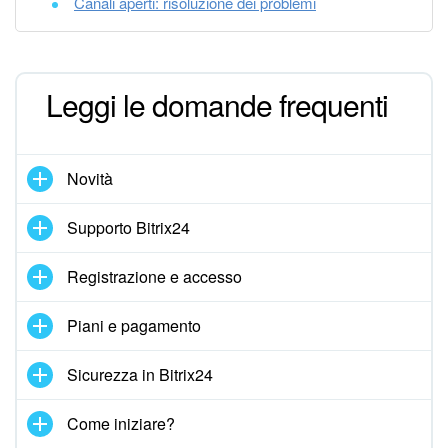
Canali aperti: risoluzione dei problemi
Bitrix24 Market
Siti e store
Leggi le domande frequenti
Online store
Novità
Dipendenti
Supporto Bitrix24
Knowledge base
Registrazione e accesso
Firma elettronica
Piani e pagamento
Firma elettronica per HR
Sicurezza in Bitrix24
Automazione
Come iniziare?
Flussi di lavoro