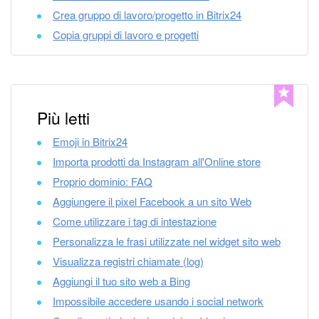
Webmail
Crea gruppo di lavoro/progetto in Bitrix24
Copia gruppi di lavoro e progetti
Gruppi di lavoro
Incarichi e progetti
Progetti IA
Più letti
CRM
Emoji in Bitrix24
Importa prodotti da Instagram all'Online store
Prenotazione online
Proprio dominio: FAQ
Aggiungere il pixel Facebook a un sito Web
Contact Center
Come utilizzare i tag di intestazione
Personalizza le frasi utilizzate nel widget sito web
Sales Center
Visualizza registri chiamate (log)
Analisi CRM
Aggiungi il tuo sito web a Bing
Impossibile accedere usando i social network
Generatore BI