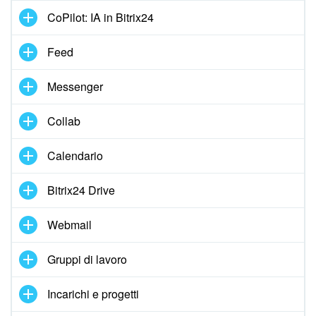
CoPilot: IA in Bitrix24
Marketing
Feed
Gestione inventario
Messenger
Telefonia
Collab
Mio profilo
Calendario
Impostazioni
Bitrix24 Drive
Enterprise
Webmail
Bitrix24 On-Premise
Gruppi di lavoro
Bitrix24 Messenger
Incarichi e progetti
Domande generali