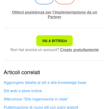
Marketing
Ottieni assistenza per l’implementazione da un
Partner
Gestione inventario
Telefonia
Non è quello che sto cercando.
VAI A BITRIX24
Mio profilo
Non hai ancora un account?
Crealo gratuitamente
Testo complesso e incomprensibile
Impostazioni
Le informazioni sono obsolete.
Enterprise
Articoli correlati
Troppo breve, ho bisogno di maggiori informazioni.
Bitrix24 On-Premise
Non mi soddisfa come funziona questo strumento
Aggiungere tabelle ai siti e alle knowledge base
Siti web e store online
Bitrix24 Messenger
Attenzione "Sito ingannevole in vista"
Domande generali
Pubblicazione di nuovi siti con piani gratuiti