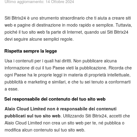
Ultimo aggiornamento: 14 Ottobre 2024
Piani e pagamento
Sicurezza in Bitrix24
Siti Bitrix24 è uno strumento straordinario che ti aiuta a creare siti
web e pagine di destinazione in modo rapido e semplice. Tuttavia,
poiché il tuo sito web fa parte di Internet, quando usi Siti Bitrix24
Come iniziare?
devi seguire alcune semplici regole.
CoPilot: IA in Bitrix24
Rispetta sempre la legge
Usa i contenuti per i quali hai diritti. Non pubblicare alcuna
Feed
informazione di cui il tuo Paese vieti la pubblicazione. Ricorda che
ogni Paese ha le proprie leggi in materia di proprietà intellettuale,
Messenger
pubblicità e marketing e similari, e che tu sei tenuto a conformarti
a esse.
Collab
Sei responsabile del contenuto del tuo sito web
Calendario
Alaio Cloud Limited non è responsabile dei contenuti
pubblicati sul tuo sito web
. Utilizzando Siti Bitrix24, accetti che
Bitrix24 Drive
Alaio Cloud Limited non crea un sito web per te, né pubblica o
modifica alcun contenuto sul tuo sito web.