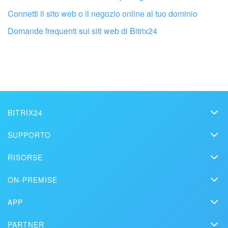
Connetti il sito web o il negozio online al tuo dominio
INIZIA GRATIS
Domande frequenti sui siti web di Bitrix24
ACCEDI
Fai configurare il tuo Bitrix24 a un
BITRIX24
professionista locale
Bitrix24
SUPPORTO
Prezzi
Helpdesk
TROVA UN PARTNER BITRIX24 VICINO A ME
RISORSE
Media kit
Webinar
Blog
Contatti
ON-PREMISE
Tutorial
Articoli
Edizione On-premise
Sulla stampa
Contatta il supporto
APP
Soluzioni
Prova gratuita
Market
Pianifica una demo
Storie dei clienti
PARTNER
Download