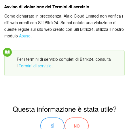
Avviso di violazione dei Termini di servizio
Bitrix24 Market
Come dichiarato in precedenza, Alaio Cloud Limited non verifica i
siti web creati con Siti Bitrix24. Se hai notato una violazione di
Siti e store
queste regole sul sito web creato con Siti Bitrix24, utilizza il nostro
modulo
Abuso
.
Online store
Dipendenti
Per i termini di servizio completi di Bitrix24, consulta
i
Termini di servizio
.
Knowledge base
Firma elettronica
Firma elettronica per HR
Questa informazione è stata utile?
Automazione
Flussi di lavoro
SÌ
NO