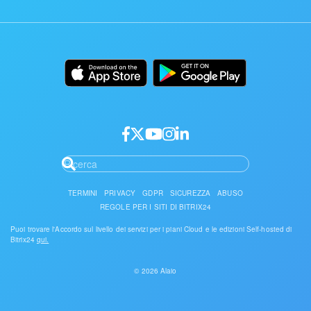
App mobile
Pagina di stato Bitrix24
Trova partner
Alternative
Installazione
App desktop
Diventa partner
Usi
Documentazione
API/sviluppatori
Accesso partner
TERMINI
PRIVACY
GDPR
SICUREZZA
ABUSO
REGOLE PER I SITI DI BITRIX24
Puoi trovare l'Accordo sul livello dei servizi per i piani Cloud e le edizioni Self-hosted di
Bitrix24
qui.
© 2026 Alaio