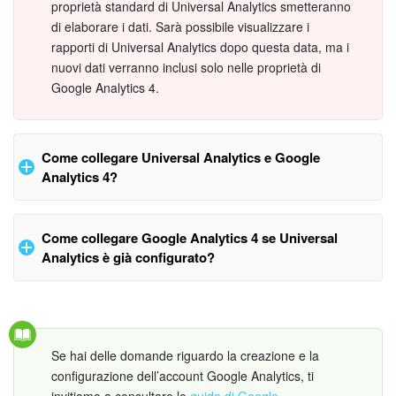
proprietà standard di Universal Analytics smetteranno
di elaborare i dati. Sarà possibile visualizzare i
Bitrix24 Market
rapporti di Universal Analytics dopo questa data, ma i
nuovi dati verranno inclusi solo nelle proprietà di
Siti e store
Google Analytics 4.
Online store
Come collegare Universal Analytics e Google
Dipendenti
Analytics 4?
Knowledge base
Creare un account Google Analytics
Come collegare Google Analytics 4 se Universal
Firma elettronica
Analytics è già configurato?
Apri il sito web di Google Analytics e crea un nuovo account.
Firma elettronica per HR
Vai al pannello di amministrazione. Apri
Assistente alla
configurazione GA4
e scegli l'azione richiesta: Crea una
Automazione
nuova proprietà GA4 o collega la tua proprietà a una proprietà
Se hai delle domande riguardo la creazione e la
di Google Analytics 4 esistente.
configurazione dell’account Google Analytics, ti
Flussi di lavoro
invitiamo a consultare le
guide di Google.