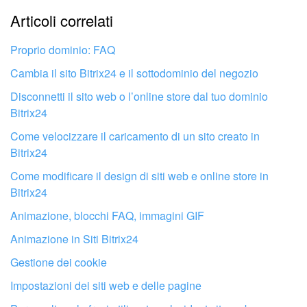
Articoli correlati
Troppo breve, ho bisogno di maggiori informazioni.
INIZIA GRATIS
Non mi soddisfa come funziona questo strumento
Proprio dominio: FAQ
ACCEDI
Cambia il sito Bitrix24 e il sottodominio del negozio
Disconnetti il ​​sito web o l’online store dal tuo dominio
Bitrix24
Per impostazione predefinita, Google creerà una proprietà di
tipo Google Analytics 4. Per creare una risorsa di tipo
Come velocizzare il caricamento di un sito creato in
Universal Analytics, fai clic su
Mostra opzioni avanzate
e
Bitrix24
abilita l'opzione
Crea una proprietà di Universal Analytics
.
Come modificare il design di siti web e online store in
Bitrix24
Puoi saltare questo passaggio se hai solo bisogno
Animazione, blocchi FAQ, immagini GIF
di Google Analytics 4.
Animazione in Siti Bitrix24
Gestione dei cookie
Fai configurare il tuo Bitrix24 a un
Impostazioni dei siti web e delle pagine
professionista locale