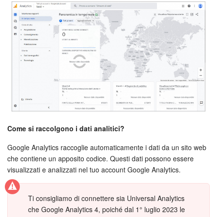
Webmail
Gruppi di lavoro
Incarichi e progetti
Progetti IA
CRM
Prenotazione online
Come si raccolgono i dati analitici?
Contact Center
Google Analytics raccoglie automaticamente i dati da un sito web
che contiene un apposito codice. Questi dati possono essere
Sales Center
visualizzati e analizzati nel tuo account Google Analytics.
Analisi CRM
Ti consigliamo di connettere sia Universal Analytics
che Google Analytics 4, poiché dal 1° luglio 2023 le
Generatore BI