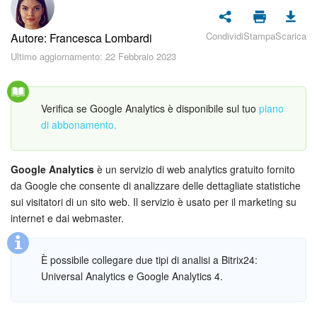
Piani e pagamento
Condividi
Stampa
Scarica
Autore: Francesca Lombardi
Sicurezza in Bitrix24
Ultimo aggiornamento: 22 Febbraio 2023
Come iniziare?
Verifica se Google Analytics è disponibile sul tuo
piano
CoPilot: IA in Bitrix24
di abbonamento.
Feed
Google Analytics
è un servizio di web analytics gratuito fornito
Messenger
da Google che consente di analizzare delle dettagliate statistiche
sui visitatori di un sito web. Il servizio è usato per il marketing su
Collab
internet e dai webmaster.
Calendario
È possibile collegare due tipi di analisi a Bitrix24:
Universal Analytics e Google Analytics 4.
Bitrix24 Drive