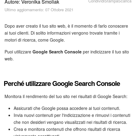
Condividi
Stampa
Scarica
Autore: Veronika Smoliak
Piani e pagamento
Ultimo aggiornamento: 07 Ottobre 2021
Sicurezza in Bitrix24
Dopo aver creato il tuo sito web, è il momento di farlo conoscere
Come iniziare?
ai tuoi clienti. Di solito informazioni vengono trovate tramite i
motori di ricerca, come Google.
CoPilot: IA in Bitrix24
Puoi utilizzare
Google Search Console
per indicizzare il tuo sito
web.
Feed
Messenger
Perché utilizzare Google Search Console
Collab
Monitora il rendimento del tuo sito nei risultati di Google Search:
Calendario
Assicurati che Google possa accedere ai tuoi contenuti.
Invia nuovi contenuti per l'indicizzazione e rimuovi i contenuti
Bitrix24 Drive
che non desideri vengano visualizzati nei risultati di ricerca.
Crea e monitora contenuti che offrono risultati di ricerca