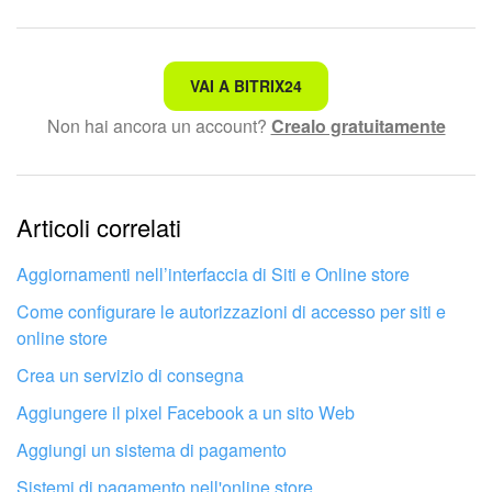
Non è quello che sto cercando.
VAI A BITRIX24
Non hai ancora un account?
Crealo gratuitamente
Testo complesso e incomprensibile
Le informazioni sono obsolete.
Articoli correlati
Troppo breve, ho bisogno di maggiori informazioni.
Non mi soddisfa come funziona questo strumento
Aggiornamenti nell’interfaccia di Siti e Online store
Come configurare le autorizzazioni di accesso per siti e
online store
Crea un servizio di consegna
Aggiungere il pixel Facebook a un sito Web
Aggiungi un sistema di pagamento
Sistemi di pagamento nell'online store