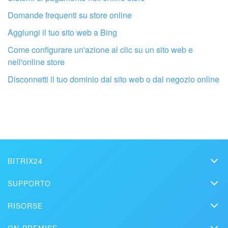
Domande frequenti su store online
Aggiungi il tuo sito web a Bing
Come configurare un'azione al clic su un sito web e
nell'online store
Fai configurare il tuo Bitrix24 a un
professionista locale
Disconnetti il ​​tuo dominio dal sito web o dal negozio online
TROVA UN PARTNER BITRIX24 VICINO A ME
BITRIX24
Bitrix24
SUPPORTO
Prezzi
Helpdesk
RISORSE
Media kit
Webinar
Blog
Contatti