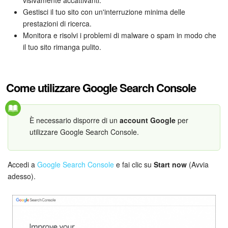
Webmail
visivamente accattivanti.
Gestisci il tuo sito con un'interruzione minima delle
prestazioni di ricerca.
Gruppi di lavoro
Monitora e risolvi i problemi di malware o spam in modo che
il tuo sito rimanga pulito.
Incarichi e progetti
Progetti IA
Come utilizzare Google Search Console
CRM
È necessario disporre di un
account Google
per
Prenotazione online
utilizzare Google Search Console.
Contact Center
Accedi a
Google Search Console
e fai clic su
Start now
(Avvia
Sales Center
adesso).
Analisi CRM
Generatore BI