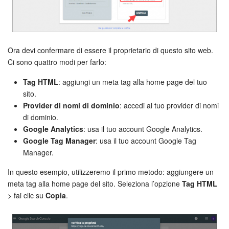
Marketing
Gestione inventario
Ora devi confermare di essere il proprietario di questo sito web.
Ci sono quattro modi per farlo:
Telefonia
Tag HTML
: aggiungi un meta tag alla home page del tuo
Mio profilo
sito.
Provider di nomi di dominio
: accedi al tuo provider di nomi
di dominio.
Impostazioni
Google Analytics
: usa il tuo account Google Analytics.
Google Tag Manager
: usa il tuo account Google Tag
Enterprise
Manager.
Bitrix24 On-Premise
In questo esempio, utilizzeremo il primo metodo: aggiungere un
meta tag alla home page del sito. Seleziona l’opzione
Tag HTML
Bitrix24 Messenger
> fai clic su
Copia
.
Domande generali