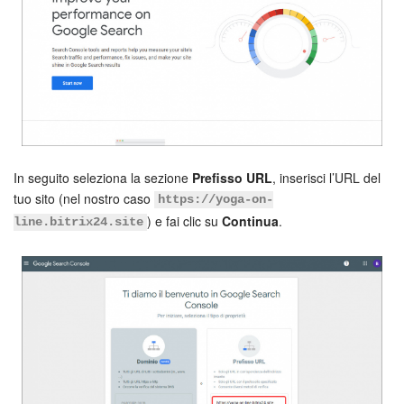
Bitrix24 Market
Siti e store
Online store
Dipendenti
In seguito seleziona la sezione
Prefisso URL
, inserisci l’URL del
tuo sito (nel nostro caso
https://yoga-on-
Knowledge base
) e fai clic su
Continua
.
line.bitrix24.site
Firma elettronica
Firma elettronica per HR
Automazione
Flussi di lavoro