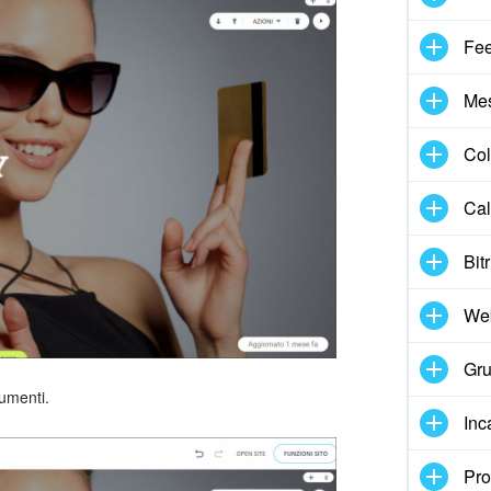
Fe
Me
Col
Cal
Bit
We
Gru
rumenti.
Inc
Pro