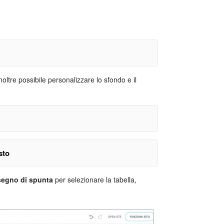
inoltre possibile personalizzare lo sfondo e il
il mouse fino al punto di inserimento desiderato.
, dopodiché seleziona uno stile adatto da quelli
sto
segno di spunta
per selezionare la tabella,
 cliccaci sopra. Dopodiché seleziona un colore