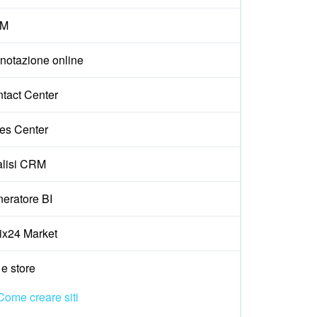
M
notazione online
tact Center
es Center
lisi CRM
eratore BI
rix24 Market
 e store
Come creare siti