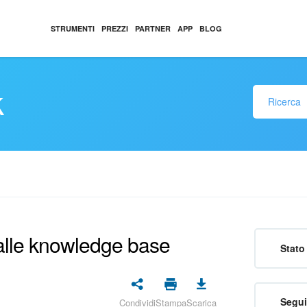
STRUMENTI
PREZZI
PARTNER
APP
BLOG
k
e alle knowledge base
Stato 
Segui
Condividi
Stampa
Scarica