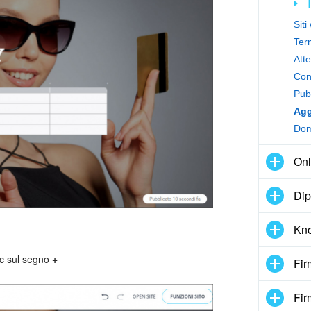
Siti
Term
Atte
Conn
Pubb
Agg
Doma
Onl
Dip
Kn
ic sul segno
+
Fir
Fir