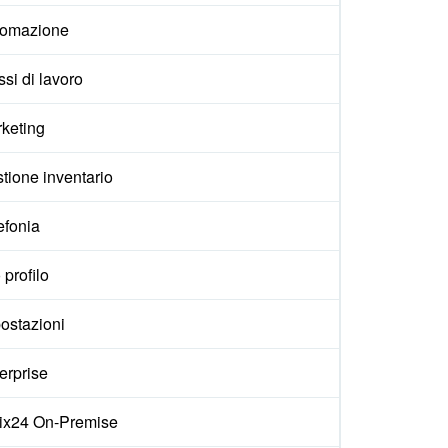
tomazione
ssi di lavoro
keting
tione inventario
efonia
 profilo
ostazioni
erprise
rix24 On-Premise