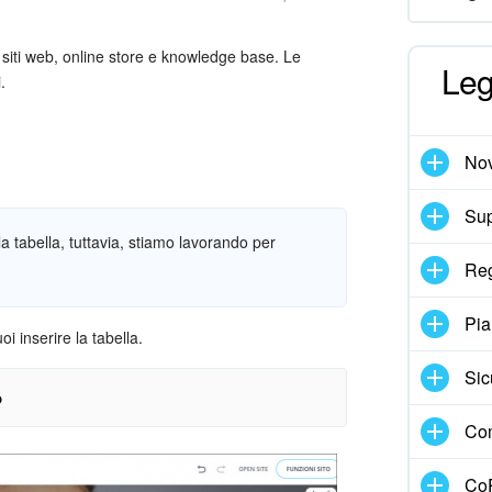
su siti web, online store e knowledge base. Le
Leg
.
Nov
Sup
la tabella, tuttavia, stiamo lavorando per
Reg
Pia
i inserire la tabella.
Sic
o
Com
>
Aggiungi elemento
> aggiungi il blocco
CoP
ito in questo articolo.