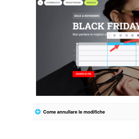
Come annullare le modifiche
Fai clic sulla freccia nell’angolo in alto a destra op