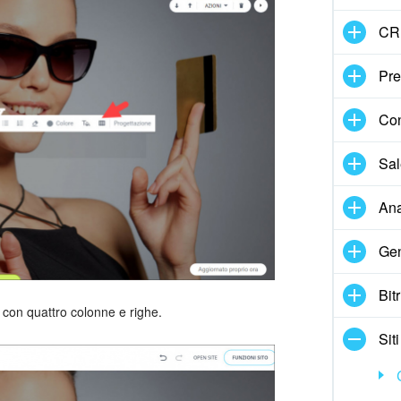
CR
Pre
Con
Sal
Ana
Gen
Bit
 con quattro colonne e righe.
Siti