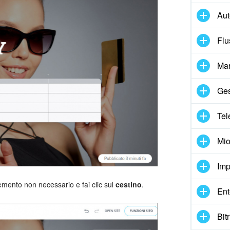
Au
Flu
Mar
Ges
Tel
Mio
Imp
emento non necessario e fai clic sul
cestino
.
Ent
Bit