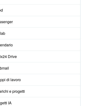
ed
ssenger
lab
endario
rix24 Drive
bmail
ppi di lavoro
arichi e progetti
getti IA