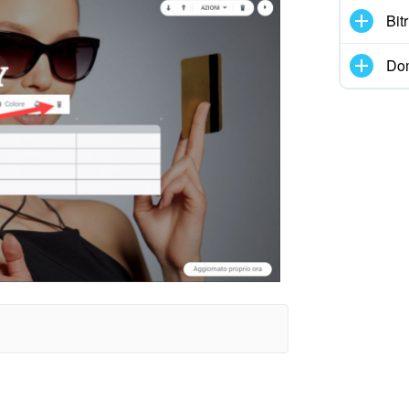
Bit
Dom
pure premi
Ctrl/Cmd + Z
.