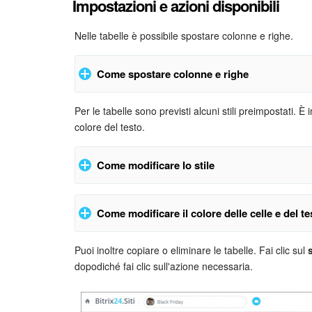
Impostazioni e azioni disponibili
Nelle tabelle è possibile spostare colonne e righe.
Come spostare colonne e righe
Per le tabelle sono previsti alcuni stili preimpostati. È 
Per spostare colonne e righe, basta trascinarle con 
colore del testo.
Come modificare lo stile
Fai clic sul segno di spunta nell’angolo della tabella
Come modificare il colore delle celle e del te
disponibili nella barra delle azioni.
Puoi inoltre copiare o eliminare le tabelle. Fai clic sul
Per cambiare il colore di una riga o di una colonna,
dopodiché fai clic sull'azione necessaria.
dalla tavolozza.