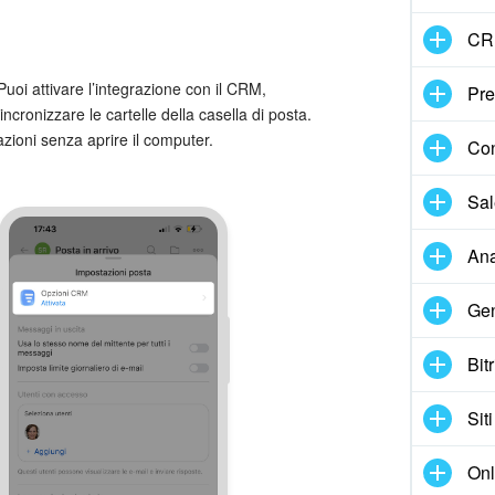
CR
Puoi attivare l’integrazione con il CRM,
Pre
ncronizzare le cartelle della casella di posta.
ioni senza aprire il computer.
Con
Sal
Ana
Gen
Bit
Siti
Onl