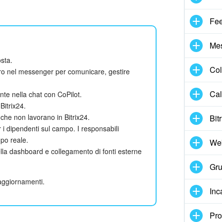
Fe
Me
osta.
Col
avoro nel messenger per comunicare, gestire
Cal
ente nella chat con CoPilot.
Bitrix24.
che non lavorano in Bitrix24.
Bit
 i dipendenti sul campo. I responsabili
po reale.
We
ella dashboard e collegamento di fonti esterne
Gru
 aggiornamenti.
Inc
Pro