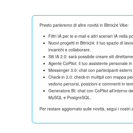
Presto parleremo di altre novità in Bitrix24 Vibe:
Filtri IA per le e-mail e altri scenari IA nella p
Nuovi progetti in Bitrix24: il tuo spazio di l
incarichi e collaborare.
Siti IA 2.0: sarà possibile creare siti direttam
Agente CoPilot: il tuo assistente personale in 
Messenger 3.0: chat con partecipanti esterni 
Check-in 2.0: check-in multipli con mappa per
vedono percorsi, posizioni e commenti in tem
Generatore BI: chat con CoPilot all’interno d
MySQL e PostgreSQL.
Per restare aggiornato sulle novità, segui i nostri