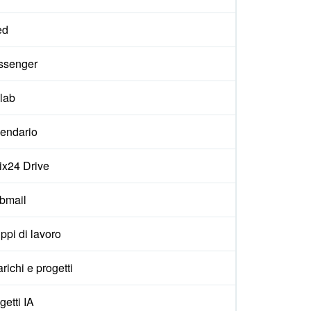
ed
ssenger
lab
endario
rix24 Drive
bmail
ppi di lavoro
arichi e progetti
getti IA