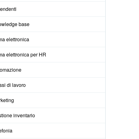
endenti
owledge base
ma elettronica
ma elettronica per HR
tomazione
ssi di lavoro
keting
tione inventario
efonia