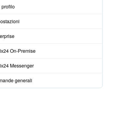
 profilo
ostazioni
erprise
rix24 On-Premise
rix24 Messenger
ande generali