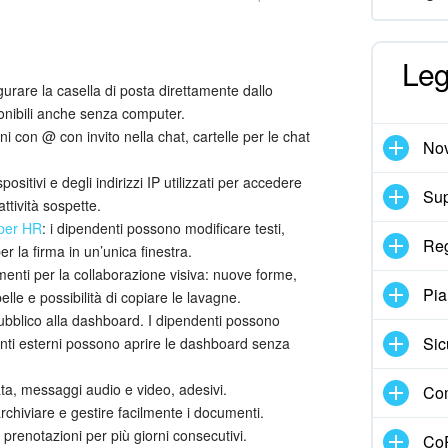
Leg
gurare la casella di posta direttamente dallo
onibili anche senza computer.
oni con @ con invito nella chat, cartelle per le chat
Nov
positivi e degli indirizzi IP utilizzati per accedere
Sup
ttività sospette.
 per HR
: i dipendenti possono modificare testi,
Reg
 la firma in un’unica finestra.
menti per la collaborazione visiva: nuove forme,
Pia
lle e possibilità di copiare le lavagne.
ubblico alla dashboard. I dipendenti possono
Sic
tenti esterni possono aprire le dashboard senza
ata, messaggi audio e video, adesivi.
Com
rchiviare e gestire facilmente i documenti.
 prenotazioni per più giorni consecutivi.
CoP