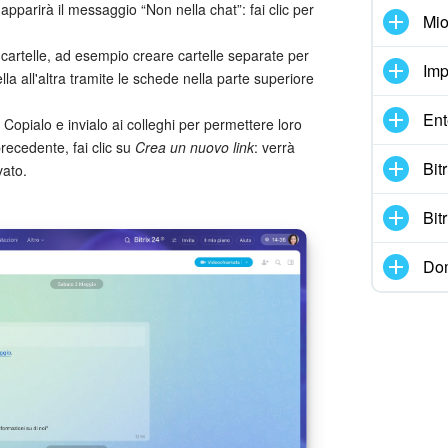
pparirà il messaggio “Non nella chat”: fai clic per
Mio
 cartelle, ad esempio creare cartelle separate per
Imp
la all'altra tramite le schede nella parte superiore
Ent
. Copialo e invialo ai colleghi per permettere loro
recedente, fai clic su
Crea un nuovo link
: verrà
Bit
vato.
Bit
Dom