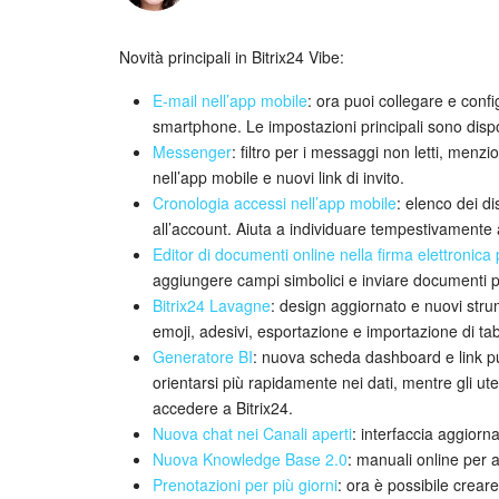
Novità principali in Bitrix24 Vibe:
E-mail nell’app mobile
: ora puoi collegare e confi
smartphone. Le impostazioni principali sono disp
Messenger
: filtro per i messaggi non letti, menzi
nell’app mobile e nuovi link di invito.
Cronologia accessi nell’app mobile
: elenco dei dis
all’account. Aiuta a individuare tempestivamente a
Editor di documenti online nella firma elettronica
aggiungere campi simbolici e inviare documenti per
Bitrix24 Lavagne
: design aggiornato e nuovi stru
emoji, adesivi, esportazione e importazione di tabe
Generatore BI
: nuova scheda dashboard e link p
orientarsi più rapidamente nei dati, mentre gli u
accedere a Bitrix24.
Nuova chat nei Canali aperti
: interfaccia aggiorn
Nuova Knowledge Base 2.0
: manuali online per a
Prenotazioni per più giorni
: ora è possibile creare