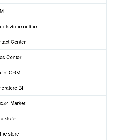
M
notazione online
tact Center
es Center
lisi CRM
eratore BI
rix24 Market
 e store
ine store