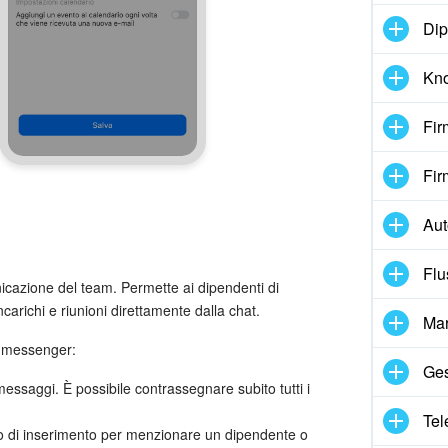
Dip
Kn
Fir
Fir
Au
Flu
icazione del team. Permette ai dipendenti di
ncarichi e riunioni direttamente dalla chat.
Mar
el messenger:
Ges
essaggi. È possibile contrassegnare subito tutti i
Tel
 di inserimento per menzionare un dipendente o