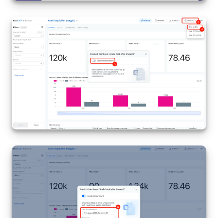
Marketing
Gestione inventario
Telefonia
Mio profilo
Impostazioni
Enterprise
Bitrix24 On-Premise
Bitrix24 Messenger
Domande generali