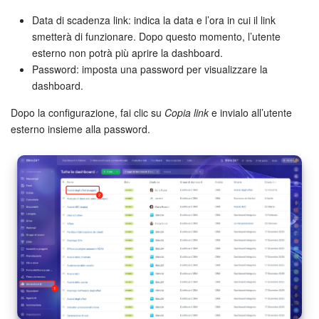
Data di scadenza link: indica la data e l’ora in cui il link
Bitrix24 Market
smetterà di funzionare. Dopo questo momento, l’utente
esterno non potrà più aprire la dashboard.
Siti e store
Password: imposta una password per visualizzare la
dashboard.
Online store
Dopo la configurazione, fai clic su
Copia link
e invialo all’utente
esterno insieme alla password.
Dipendenti
Knowledge base
Firma elettronica
Firma elettronica per HR
Automazione
Flussi di lavoro