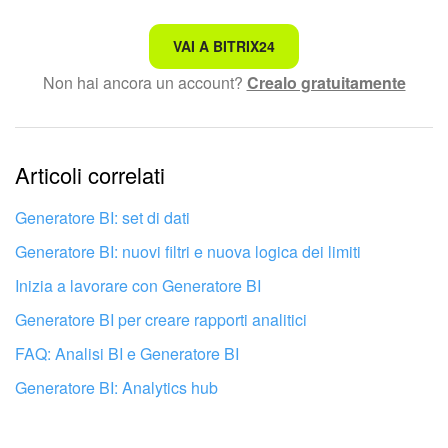
Non è quello che sto cercando.
VAI A BITRIX24
Non hai ancora un account?
Crealo gratuitamente
Testo complesso e incomprensibile
Le informazioni sono obsolete.
Articoli correlati
Troppo breve, ho bisogno di maggiori informazioni.
Non mi soddisfa come funziona questo strumento
Generatore BI: set di dati
Generatore BI: nuovi filtri e nuova logica dei limiti
Inizia a lavorare con Generatore BI
Generatore BI per creare rapporti analitici
FAQ: Analisi BI e Generatore BI
Generatore BI: Analytics hub