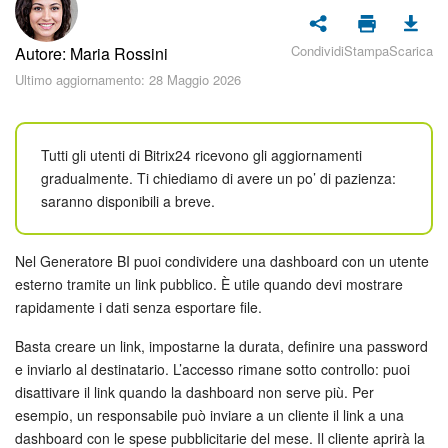
Piani e pagamento
Condividi
Stampa
Scarica
Autore: Maria Rossini
Sicurezza in Bitrix24
Ultimo aggiornamento: 28 Maggio 2026
Come iniziare?
CoPilot: IA in Bitrix24
Tutti gli utenti di Bitrix24 ricevono gli aggiornamenti
gradualmente. Ti chiediamo di avere un po’ di pazienza:
saranno disponibili a breve.
Feed
Messenger
Nel Generatore BI puoi condividere una dashboard con un utente
esterno tramite un link pubblico. È utile quando devi mostrare
Collab
rapidamente i dati senza esportare file.
Basta creare un link, impostarne la durata, definire una password
Calendario
e inviarlo al destinatario. L’accesso rimane sotto controllo: puoi
disattivare il link quando la dashboard non serve più. Per
Bitrix24 Drive
esempio, un responsabile può inviare a un cliente il link a una
dashboard con le spese pubblicitarie del mese. Il cliente aprirà la