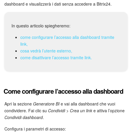
Webmail
dashboard e visualizzerà i dati senza accedere a Bitrix24.
Gruppi di lavoro
In questo articolo spiegheremo:
Incarichi e progetti
come configurare l’accesso alla dashboard tramite
Progetti IA
link,
cosa vedrà l’utente esterno,
come disattivare l’accesso tramite link.
CRM
Prenotazione online
Contact Center
Come configurare l’accesso alla dashboard
Sales Center
Apri la sezione
Generatore BI
e vai alla dashboard che vuoi
condividere. Fai clic su
Condividi > Crea un link
e attiva l’opzione
Analisi CRM
Condividi dashboard
.
Configura i parametri di accesso:
Generatore BI