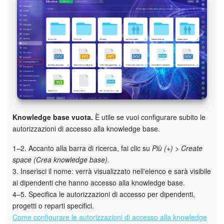
Marketing
Gestione inventario
Telefonia
Mio profilo
Impostazioni
Knowledge base vuota.
È utile se vuoi configurare subito le
autorizzazioni di accesso alla knowledge base.
Enterprise
1–2. Accanto alla barra di ricerca, fai clic su
Più (+) > Create
space (Crea knowledge base).
Bitrix24 On-Premise
3. Inserisci il nome: verrà visualizzato nell'elenco e sarà visibile
ai dipendenti che hanno accesso alla knowledge base.
Bitrix24 Messenger
4–5. Specifica le autorizzazioni di accesso per dipendenti,
progetti o reparti specifici.
Domande generali
Come configurare le autorizzazioni di accesso alla knowledge