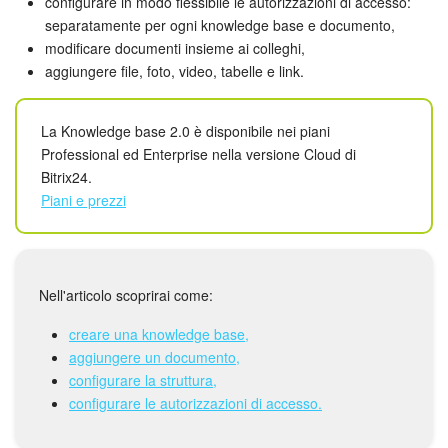
Webmail
configurare in modo flessibile le autorizzazioni di accesso:
separatamente per ogni knowledge base e documento,
modificare documenti insieme ai colleghi,
Gruppi di lavoro
aggiungere file, foto, video, tabelle e link.
Incarichi e progetti
La Knowledge base 2.0 è disponibile nei piani
Progetti IA
Professional ed Enterprise nella versione Cloud di
Bitrix24.
CRM
Piani e prezzi
Prenotazione online
Contact Center
Nell'articolo scoprirai come:
creare una knowledge base,
Sales Center
aggiungere un documento,
configurare la struttura,
Analisi CRM
configurare le autorizzazioni di accesso.
Generatore BI