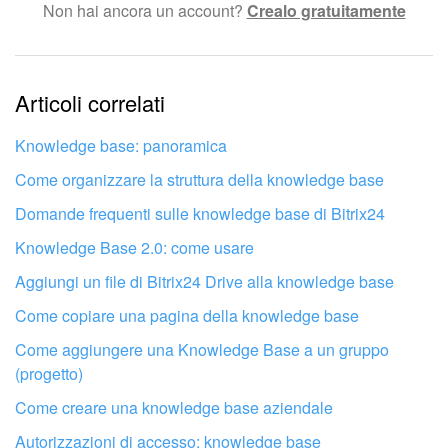
Non hai ancora un account?
Crealo gratuitamente
Testo complesso e incomprensibile
Le informazioni sono obsolete.
Articoli correlati
Troppo breve, ho bisogno di maggiori informazioni.
Non mi soddisfa come funziona questo strumento
Knowledge base: panoramica
Come organizzare la struttura della knowledge base
Domande frequenti sulle knowledge base di Bitrix24
Knowledge Base 2.0: come usare
Aggiungi un file di Bitrix24 Drive alla knowledge base
Come copiare una pagina della knowledge base
Come aggiungere una Knowledge Base a un gruppo
(progetto)
Come creare una knowledge base aziendale
Autorizzazioni di accesso: knowledge base