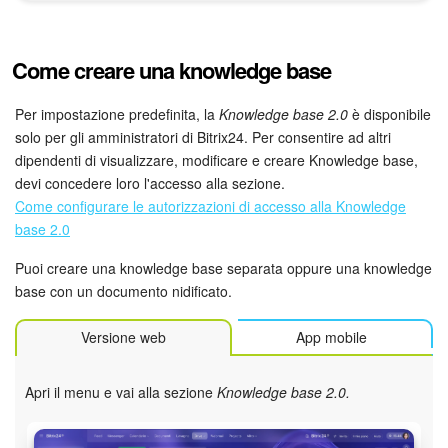
Bitrix24 Market
Come creare una knowledge base
Siti e store
Per impostazione predefinita, la
Knowledge base 2.0
è disponibile
solo per gli amministratori di Bitrix24. Per consentire ad altri
Online store
dipendenti di visualizzare, modificare e creare Knowledge base,
devi concedere loro l'accesso alla sezione.
Dipendenti
Come configurare le autorizzazioni di accesso alla Knowledge
base 2.0
Knowledge base
Puoi creare una knowledge base separata oppure una knowledge
Firma elettronica
base con un documento nidificato.
Firma elettronica per HR
Versione web
App mobile
Automazione
Apri il menu e vai alla sezione
Knowledge base 2.0.
Flussi di lavoro