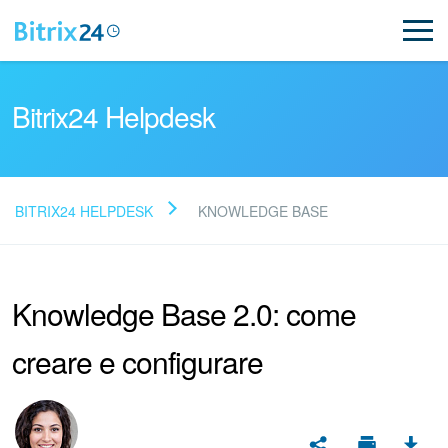
Bitrix24 Helpdesk
BITRIX24 HELPDESK
KNOWLEDGE BASE
Leggi le domande frequenti
Knowledge Base 2.0: come
Novità
creare e configurare
Supporto Bitrix24
Registrazione e accesso