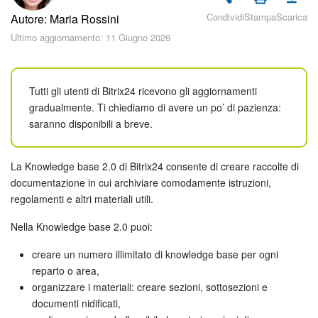
Piani e pagamento
Condividi
Stampa
Scarica
Autore: Maria Rossini
Ultimo aggiornamento: 11 Giugno 2026
Sicurezza in Bitrix24
Come iniziare?
Tutti gli utenti di Bitrix24 ricevono gli aggiornamenti
gradualmente. Ti chiediamo di avere un po’ di pazienza:
CoPilot: IA in Bitrix24
saranno disponibili a breve.
Feed
La Knowledge base 2.0 di Bitrix24 consente di creare raccolte di
Messenger
documentazione in cui archiviare comodamente istruzioni,
regolamenti e altri materiali utili.
Collab
Nella Knowledge base 2.0 puoi:
Calendario
creare un numero illimitato di knowledge base per ogni
reparto o area,
Bitrix24 Drive
organizzare i materiali: creare sezioni, sottosezioni e
documenti nidificati,