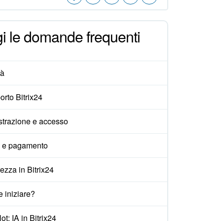
i le domande frequenti
tà
rto Bitrix24
strazione e accesso
i e pagamento
ezza in Bitrix24
 iniziare?
ot: IA in Bitrix24