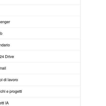
enger
ab
ndario
x24 Drive
ail
i di lavoro
ichi e progetti
tti IA