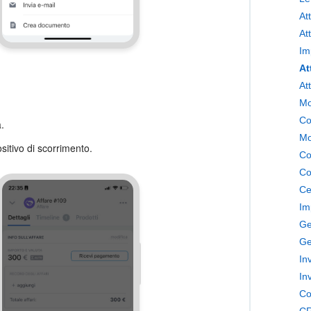
At
At
Im
At
At
Mo
Co
.
Mo
sitivo di scorrimento.
Co
Co
Ce
Im
Ge
Ge
In
In
Co
CR