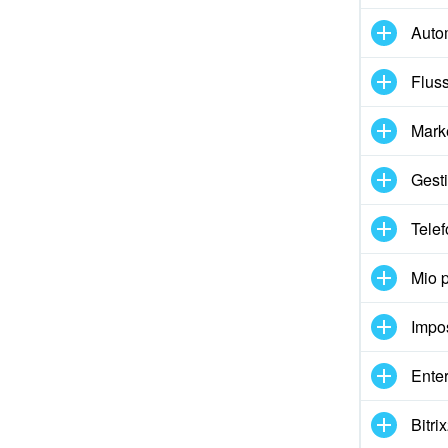
Auto
Fluss
Mark
Gesti
Telef
Mio p
Impo
Enter
Bitr