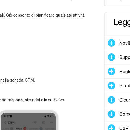
i. Ciò consente di pianificare qualsiasi attività
Legg
Novi
Suppo
Regi
nella scheda CRM.
Pian
Sicur
sona responsabile e fai clic su
Salva
.
Come
CoPil