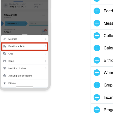
Feed
Mess
Coll
Cale
Bitri
Webm
Grupp
Incar
Proge