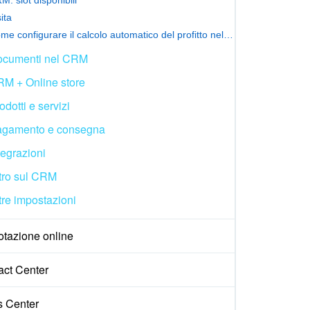
ita
Come configurare il calcolo automatico del profitto nel CRM
cumenti nel CRM
M + Online store
odotti e servizi
gamento e consegna
tegrazioni
tro sul CRM
tre impostazioni
otazione online
act Center
s Center