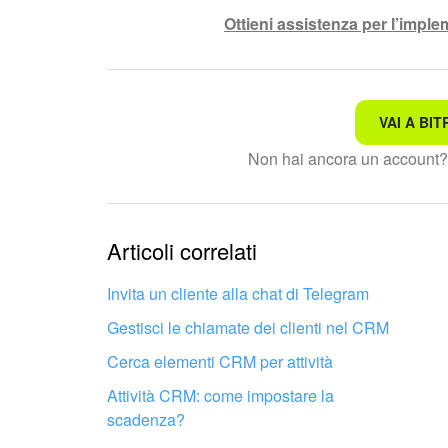
Ottieni assistenza per l’impl
VAI A BIT
Non è quello che sto cerc
Non hai ancora un account
Testo complesso e incomp
Le informazioni sono obso
Articoli correlati
Troppo breve, ho bisogno 
Invita un cliente alla chat di Telegram
Gestisci le chiamate dei clienti nel CRM
Non mi soddisfa come fun
Cerca elementi CRM per attività
Attività CRM: come impostare la
scadenza?