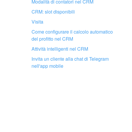
Modalità di contatori nel CRM
CRM: slot disponibili
Fai configurare il tuo Bitrix24 a un
Visita
professionista locale
Come configurare il calcolo automatico
del profitto nel CRM
TROVA UN PARTNER BITRIX24 VICINO A ME
Attività intelligenti nel CRM
Invita un cliente alla chat di Telegram
nell'app mobile