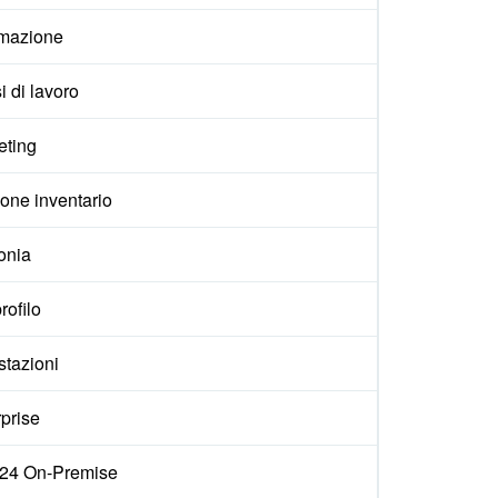
mazione
i di lavoro
eting
one inventario
onia
rofilo
stazioni
prise
ix24 On-Premise