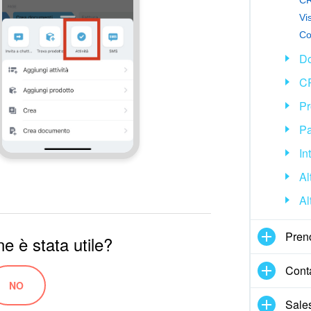
Vis
Do
CR
Pr
Pa
In
Al
Al
Pren
e è stata utile?
Cont
NO
Sale