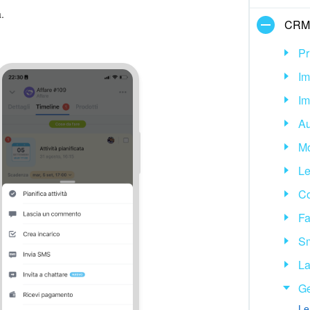
.
CRM
Pr
Im
Im
Au
Mo
Le
Co
Fa
Sm
La
Ge
Le