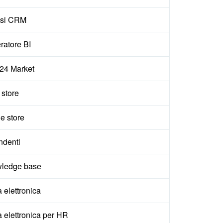
isi CRM
ratore BI
x24 Market
e store
e store
ndenti
ledge base
 elettronica
 elettronica per HR