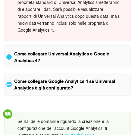
proprietà standard di Universal Analytics smetteranno
di elaborare i dati. Sarà possibile visualizzare i
Bitrix24 Market
rapporti di Universal Analytics dopo questa data, ma i
nuovi dati verranno inclusi solo nelle proprietà di
Siti e store
Google Analytics 4.
Online store
Come collegare Universal Analytics e Google
Dipendenti
Analytics 4?
Knowledge base
Creare un account Google Analytics
Come collegare Google Analytics 4 se Universal
Firma elettronica
Analytics è già configurato?
Apri il sito web di Google Analytics e crea un nuovo account.
Firma elettronica per HR
Vai al pannello di amministrazione. Apri
Assistente alla
configurazione GA4
e scegli l'azione richiesta: Crea una
Automazione
nuova proprietà GA4 o collega la tua proprietà a una proprietà
Se hai delle domande riguardo la creazione e la
di Google Analytics 4 esistente.
configurazione dell’account Google Analytics, ti
Flussi di lavoro
invitiamo a consultare le
guide di Google.