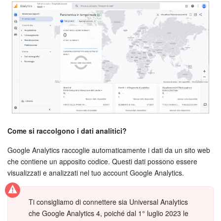
Webmail
Gruppi di lavoro
Incarichi e progetti
Progetti IA
CRM
Prenotazione online
Come si raccolgono i dati analitici?
Contact Center
Google Analytics raccoglie automaticamente i dati da un sito web
che contiene un apposito codice. Questi dati possono essere
Sales Center
visualizzati e analizzati nel tuo account Google Analytics.
Analisi CRM
Ti consigliamo di connettere sia Universal Analytics
che Google Analytics 4, poiché dal 1° luglio 2023 le
Generatore BI