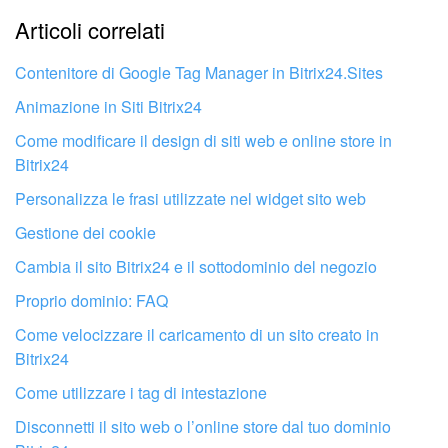
Articoli correlati
Troppo breve, ho bisogno di maggiori informazioni.
INIZIA GRATIS
Non mi soddisfa come funziona questo strumento
Contenitore di Google Tag Manager in Bitrix24.Sites
ACCEDI
Animazione in Siti Bitrix24
Come modificare il design di siti web e online store in
Bitrix24
Per impostazione predefinita, Google creerà una proprietà di
tipo Google Analytics 4. Per creare una risorsa di tipo
Personalizza le frasi utilizzate nel widget sito web
Universal Analytics, fai clic su
Mostra opzioni avanzate
e
Gestione dei cookie
abilita l'opzione
Crea una proprietà di Universal Analytics
.
Cambia il sito Bitrix24 e il sottodominio del negozio
Proprio dominio: FAQ
Puoi saltare questo passaggio se hai solo bisogno
di Google Analytics 4.
Come velocizzare il caricamento di un sito creato in
Bitrix24
Come utilizzare i tag di intestazione
Fai configurare il tuo Bitrix24 a un
professionista locale
Disconnetti il ​​sito web o l’online store dal tuo dominio