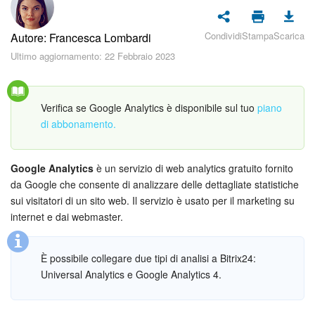
Piani e pagamento
Condividi
Stampa
Scarica
Autore: Francesca Lombardi
Sicurezza in Bitrix24
Ultimo aggiornamento: 22 Febbraio 2023
Come iniziare?
Verifica se Google Analytics è disponibile sul tuo
piano
CoPilot: IA in Bitrix24
di abbonamento.
Feed
Google Analytics
è un servizio di web analytics gratuito fornito
Messenger
da Google che consente di analizzare delle dettagliate statistiche
sui visitatori di un sito web. Il servizio è usato per il marketing su
Collab
internet e dai webmaster.
Calendario
È possibile collegare due tipi di analisi a Bitrix24:
Universal Analytics e Google Analytics 4.
Bitrix24 Drive