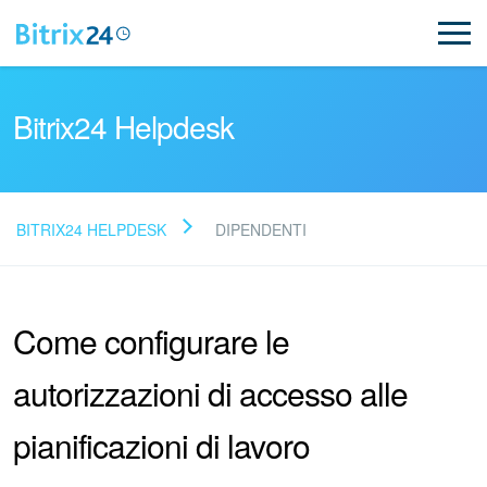
Bitrix24 Helpdesk
BITRIX24 HELPDESK
DIPENDENTI
Leggi le domande frequenti
Come configurare le
Novità
autorizzazioni di accesso alle
Supporto Bitrix24
pianificazioni di lavoro
Registrazione e accesso