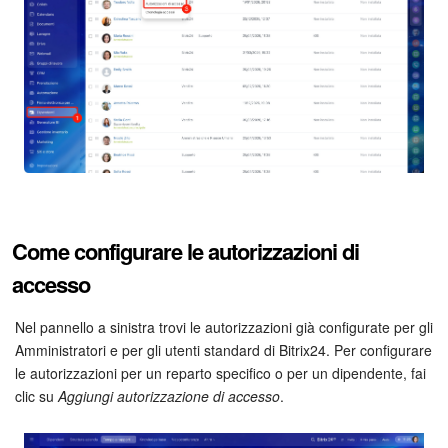
Webmail
Gruppi di lavoro
Incarichi e progetti
Progetti IA
CRM
Come configurare le autorizzazioni di
Prenotazione online
accesso
Contact Center
Nel pannello a sinistra trovi le autorizzazioni già configurate per gli
Sales Center
Amministratori e per gli utenti standard di Bitrix24. Per configurare
le autorizzazioni per un reparto specifico o per un dipendente, fai
Analisi CRM
clic su
Aggiungi autorizzazione di accesso
.
Generatore BI