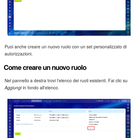
Marketing
Gestione inventario
Telefonia
Puoi anche creare un nuovo ruolo con un set personalizzato di
autorizzazioni.
Mio profilo
Come creare un nuovo ruolo
Impostazioni
Nel pannello a destra trovi l'elenco dei ruoli esistenti. Fai clic su
Enterprise
Aggiungi
in fondo all'elenco.
Bitrix24 On-Premise
Bitrix24 Messenger
Domande generali