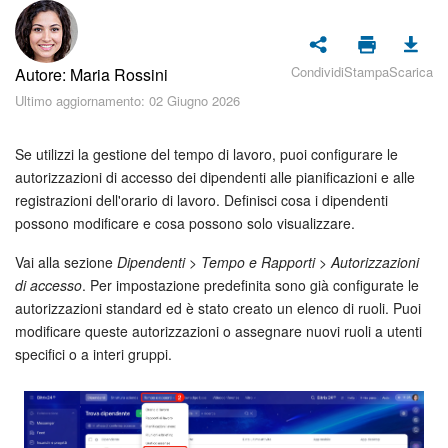
Piani e pagamento
Sicurezza in Bitrix24
Condividi
Stampa
Scarica
Autore: Maria Rossini
Ultimo aggiornamento: 02 Giugno 2026
Come iniziare?
Se utilizzi la gestione del tempo di lavoro, puoi configurare le
CoPilot: IA in Bitrix24
autorizzazioni di accesso dei dipendenti alle pianificazioni e alle
registrazioni dell'orario di lavoro. Definisci cosa i dipendenti
Feed
possono modificare e cosa possono solo visualizzare.
Messenger
Vai alla sezione
Dipendenti > Tempo e Rapporti > Autorizzazioni
di accesso
. Per impostazione predefinita sono già configurate le
Collab
autorizzazioni standard ed è stato creato un elenco di ruoli. Puoi
modificare queste autorizzazioni o assegnare nuovi ruoli a utenti
Calendario
specifici o a interi gruppi.
Bitrix24 Drive