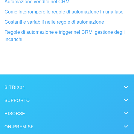
Automazione vendite nel CRM
Come interrompere le regole di automazione in una fase
Quando un affare passa alla fase
Consegna prodotto
, la
Fai configurare il tuo Bitrix24 a un
regola invia una notifica con l'indirizzo a cui il prodotto deve
Costanti e variabili nelle regole di automazione
professionista locale
essere inviato.
Regole di automazione e trigger nel CRM: gestione degli
incarichi
TROVA UN PARTNER BITRIX24 VICINO A ME
BITRIX24
Bitrix24
SUPPORTO
Prezzi
Helpdesk
RISORSE
Media kit
Webinar
Blog
Contatti
ON-PREMISE
Tutorial
Articoli
Edizione On-premise