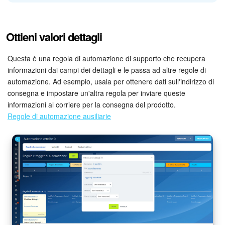
Aggiungi la regola di automazione per gli affari alla fase
Crea
Ottieni valori dettagli
documenti
.
Tipo di entità
. Scegli se modificare i dettagli per un contatto
Questa è una regola di automazione di supporto che recupera
o un'azienda.
informazioni dai campi dei dettagli e le passa ad altre regole di
automazione. Ad esempio, usala per ottenere dati sull'indirizzo di
Modelli
. Specifica il modello di dettagli: azienda o persona.
consegna e impostare un'altra regola per inviare queste
Modelli di dettagli
informazioni al corriere per la consegna del prodotto.
Regole di automazione ausiliarie
Tipo di indirizzo
. Seleziona il tipo di indirizzo dai dettagli: