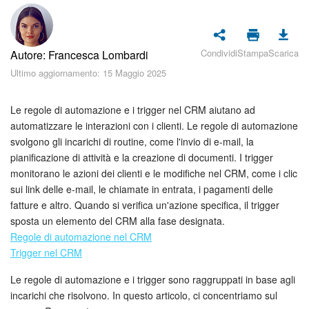
Piani e pagamento
Sicurezza in Bitrix24
Condividi
Stampa
Scarica
Autore: Francesca Lombardi
Come iniziare?
Ultimo aggiornamento: 15 Maggio 2025
CoPilot: IA in Bitrix24
Le regole di automazione e i trigger nel CRM aiutano ad
automatizzare le interazioni con i clienti. Le regole di automazione
Feed
svolgono gli incarichi di routine, come l'invio di e-mail, la
pianificazione di attività e la creazione di documenti. I trigger
monitorano le azioni dei clienti e le modifiche nel CRM, come i clic
Messenger
sui link delle e-mail, le chiamate in entrata, i pagamenti delle
fatture e altro. Quando si verifica un'azione specifica, il trigger
Collab
sposta un elemento del CRM alla fase designata.
Regole di automazione nel CRM
Calendario
Trigger nel CRM
Bitrix24 Drive
Le regole di automazione e i trigger sono raggruppati in base agli
incarichi che risolvono. In questo articolo, ci concentriamo sul