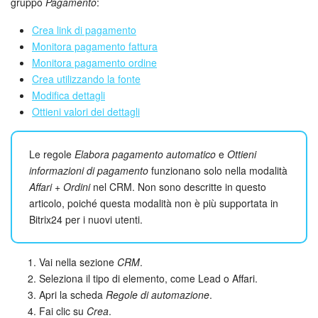
Webmail
gruppo
Pagamento
:
Crea link di pagamento
Gruppi di lavoro
Monitora pagamento fattura
Monitora pagamento ordine
Incarichi e progetti
Crea utilizzando la fonte
Modifica dettagli
Progetti IA
Ottieni valori dei dettagli
CRM
Le regole
Elabora pagamento automatico
e
Ottieni
informazioni di pagamento
funzionano solo nella modalità
Prenotazione online
Affari + Ordini
nel CRM. Non sono descritte in questo
articolo, poiché questa modalità non è più supportata in
Contact Center
Bitrix24 per i nuovi utenti.
Sales Center
Vai nella sezione
CRM
.
Analisi CRM
Seleziona il tipo di elemento, come Lead o Affari.
Apri la scheda
Regole di automazione
.
Fai clic su
Crea
.
Generatore BI