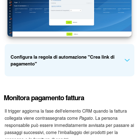
INIZIA GRATIS
ACCEDI
Configura la regola di automazione "Crea link di
pagamento"
Aggiungi due regole per gli affari alla fase
Attesa pagamento
:
Monitora pagamento fattura
Crea link di pagamento
e
Invia e-mail al cliente
. Una volta
che la prima regola crea un link di pagamento, la seconda lo
invierà via e-mail al cliente.
Il trigger aggiorna la fase dell'elemento CRM quando la fattura
collegata viene contrassegnata come
Pagato
. La persona
responsabile può essere immediatamente avvisata per passare ai
passaggi successivi, come l'imballaggio dei prodotti per la