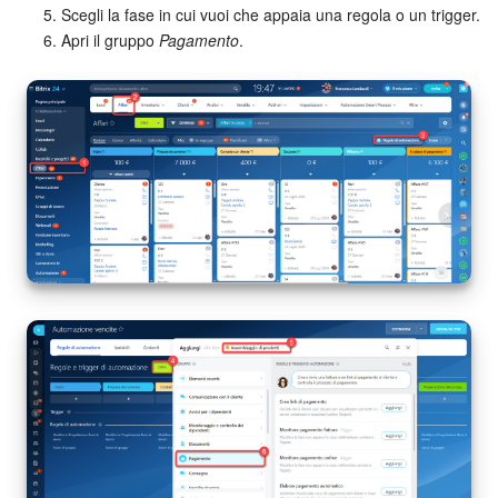
Scegli la fase in cui vuoi che appaia una regola o un trigger.
Apri il gruppo
Pagamento
.
Bitrix24 Market
Siti e store
Online store
Dipendenti
Knowledge base
Firma elettronica
Firma elettronica per HR
Automazione
Flussi di lavoro