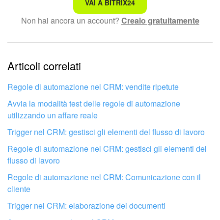
Non è quello che sto cercando.
VAI A BITRIX24
Non hai ancora un account?
Crealo gratuitamente
Testo complesso e incomprensibile
Le informazioni sono obsolete.
Articoli correlati
Per specificare un nuovo valore di campo, fai clic sui tre
Troppo breve, ho bisogno di maggiori informazioni.
puntini (...) e scegli un valore costante, variabile o di campo
Non mi soddisfa come funziona questo strumento
dal modulo dell'elemento CRM. Questi dati verranno
Regole di automazione nel CRM: vendite ripetute
visualizzati nei dettagli.
Avvia la modalità test delle regole di automazione
Tipo di indirizzo
. Seleziona il tipo di indirizzo: legale, strada
utilizzando un affare reale
Quando un affare passa alla fase
Crea documenti
, la regola
o altro.
di automazione cambia il valore del campo
Indirizzo
nei
Trigger nel CRM: gestisci gli elementi del flusso di lavoro
dettagli del contatto.
Regole di automazione nel CRM: gestisci gli elementi del
flusso di lavoro
Regole di automazione nel CRM: Comunicazione con il
cliente
Trigger nel CRM: elaborazione dei documenti