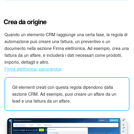
cliente
Aggiungi il trigger per gli affari alla fase
Assemblaggio di
Crea da origine
prodotti
.
Quando un elemento CRM raggiunge una certa fase, la regola di
automazione può creare una fattura, un preventivo o un
documento nella sezione Firma elettronica. Ad esempio, crea una
fattura da un affare, e includerà i dati necessari come prodotti,
importo, dettagli e altro.
Firma elettronica: panoramica
Gli elementi creati con questa regola dipendono dalla
sezione CRM. Ad esempio, puoi creare un affare da un
Questo trigger non ha impostazioni extra. Completa solo
lead e una fattura da un affare.
quelle standard: imposta le condizioni, personalizza il nome,
scegli il nome da utilizzare per il cambio di fase e decidi se
l'elemento può passare alle fasi precedenti.
Quando viene ricevuto un pagamento, il trigger sposta