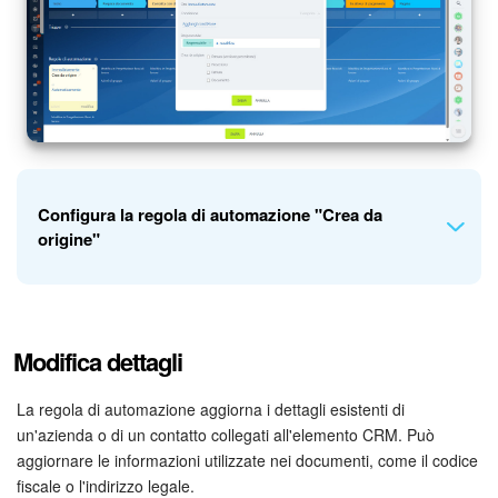
l'affare alla fase
Consegna prodotto
. Il modulo dell'elemento
CRM mostra lo stato del pagamento e il registro del cambio
di fase.
Configura la regola di automazione "Crea da
origine"
Aggiungi la regola di automazione per gli affari alla fase
Modifica dettagli
Fattura finale
. Quando un affare passa a questa fase, la
regola creerà una fattura da essa.
La regola di automazione aggiorna i dettagli esistenti di
Persona responsabile
. Scegli quale dipendente sarà
un'azienda o di un contatto collegati all'elemento CRM. Può
responsabile del nuovo elemento. Per impostazione
aggiornare le informazioni utilizzate nei documenti, come il codice
predefinita, è la persona responsabile dell'affare di origine.
fiscale o l'indirizzo legale.