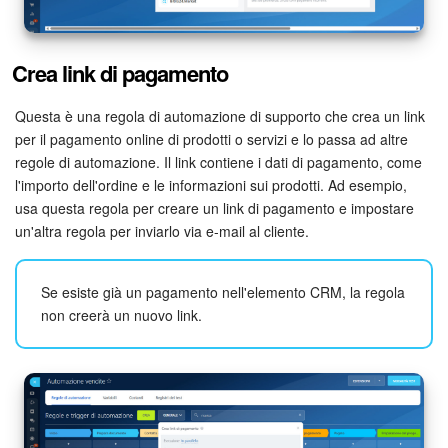
Marketing
Crea link di pagamento
Gestione inventario
Questa è una regola di automazione di supporto che crea un link
Telefonia
per il pagamento online di prodotti o servizi e lo passa ad altre
regole di automazione. Il link contiene i dati di pagamento, come
Mio profilo
l'importo dell'ordine e le informazioni sui prodotti. Ad esempio,
usa questa regola per creare un link di pagamento e impostare
un'altra regola per inviarlo via e-mail al cliente.
Impostazioni
Enterprise
Se esiste già un pagamento nell'elemento CRM, la regola
non creerà un nuovo link.
Bitrix24 On-Premise
Bitrix24 Messenger
Domande generali