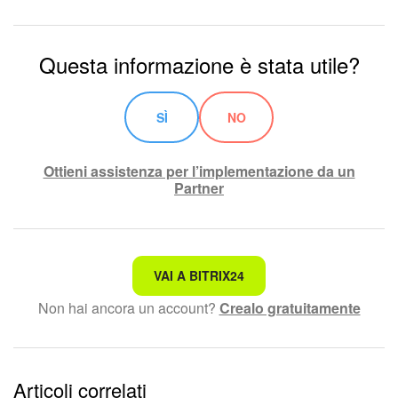
Questa informazione è stata utile?
SÌ
NO
Ottieni assistenza per l’implementazione da un
Partner
Non è quello che sto cercando.
VAI A BITRIX24
Non hai ancora un account?
Crealo gratuitamente
Testo complesso e incomprensibile
Le informazioni sono obsolete.
Articoli correlati
Troppo breve, ho bisogno di maggiori informazioni.