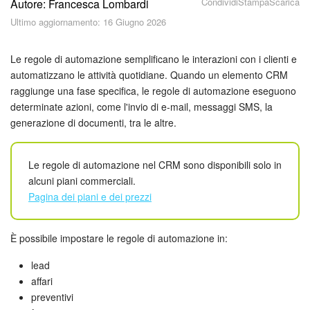
Condividi
Stampa
Scarica
Autore: Francesca Lombardi
Piani e pagamento
Ultimo aggiornamento: 16 Giugno 2026
Sicurezza in Bitrix24
Le regole di automazione semplificano le interazioni con i clienti e
Come iniziare?
automatizzano le attività quotidiane. Quando un elemento CRM
raggiunge una fase specifica, le regole di automazione eseguono
determinate azioni, come l'invio di e-mail, messaggi SMS, la
CoPilot: IA in Bitrix24
generazione di documenti, tra le altre.
Feed
Le regole di automazione nel CRM sono disponibili solo in
Messenger
alcuni piani commerciali.
Pagina dei piani e dei prezzi
Collab
È possibile impostare le regole di automazione in:
Calendario
lead
Bitrix24 Drive
affari
preventivi