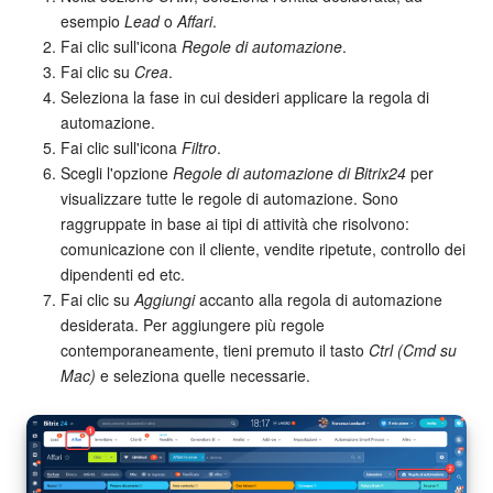
esempio
Lead
o
Affari
.
Bitrix24 Market
Fai clic sull'icona
Regole di automazione
.
Fai clic su
Crea
.
Seleziona la fase in cui desideri applicare la regola di
Siti e store
automazione.
Fai clic sull'icona
Filtro
.
Online store
Scegli l'opzione
Regole di automazione di Bitrix24
per
visualizzare tutte le regole di automazione. Sono
Dipendenti
raggruppate in base ai tipi di attività che risolvono:
comunicazione con il cliente, vendite ripetute, controllo dei
Knowledge base
dipendenti ed etc.
Fai clic su
Aggiungi
accanto alla regola di automazione
Firma elettronica
desiderata. Per aggiungere più regole
contemporaneamente, tieni premuto il tasto
Ctrl (Cmd su
Firma elettronica per HR
Mac)
e seleziona quelle necessarie.
Automazione
Flussi di lavoro