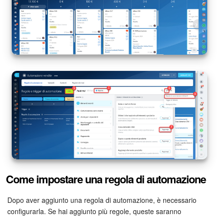
Marketing
Gestione inventario
Telefonia
Mio profilo
Impostazioni
Enterprise
Bitrix24 On-Premise
Come impostare una regola di automazione
Bitrix24 Messenger
Dopo aver aggiunto una regola di automazione, è necessario
Domande generali
configurarla. Se hai aggiunto più regole, queste saranno