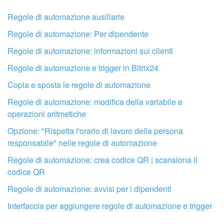
Non mi soddisfa come funziona questo strumento
Regole di automazione ausiliarie
Regole di automazione: Per dipendente
Regole di automazione: informazioni sui clienti
Regole di automazione e trigger in Bitrix24
Copia e sposta le regole di automazione
Regole di automazione: modifica della variabile e
operazioni aritmetiche
Opzione: "Rispetta l'orario di lavoro della persona
responsabile" nelle regole di automazione
Regole di automazione: crea codice QR | scansiona il
codice QR
Fai configurare il tuo Bitrix24 a un
Regole di automazione: avvisi per i dipendenti
professionista locale
Interfaccia per aggiungere regole di automazione e trigger
TROVA UN PARTNER BITRIX24 VICINO A ME