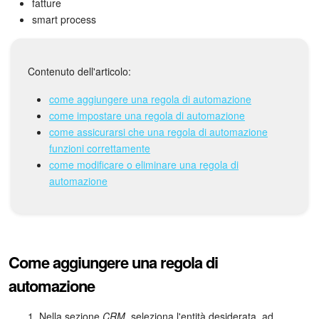
Webmail
fatture
smart process
Gruppi di lavoro
Incarichi e progetti
Contenuto dell'articolo:
come aggiungere una regola di automazione
Progetti IA
come impostare una regola di automazione
come assicurarsi che una regola di automazione
CRM
funzioni correttamente
come modificare o eliminare una regola di
Prenotazione online
automazione
Contact Center
Sales Center
Come aggiungere una regola di
Analisi CRM
automazione
Generatore BI
Nella sezione
CRM
, seleziona l'entità desiderata, ad