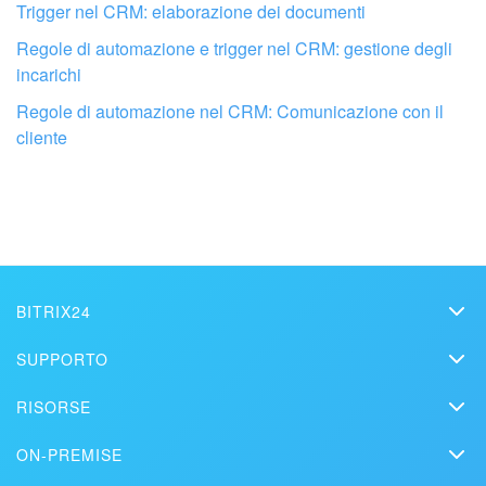
Trigger nel CRM: elaborazione dei documenti
Regole di automazione e trigger nel CRM: gestione degli
Fai configurare il tuo Bitrix24 a un
incarichi
professionista locale
Regole di automazione nel CRM: Comunicazione con il
cliente
TROVA UN PARTNER BITRIX24 VICINO A ME
BITRIX24
Bitrix24
SUPPORTO
Prezzi
Helpdesk
RISORSE
Media kit
Webinar
Blog
Contatti
ON-PREMISE
Tutorial
Articoli
Edizione On-premise