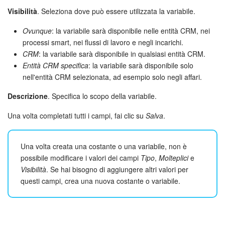
Visibilità
. Seleziona dove può essere utilizzata la variabile.
INIZIA GRATIS
Ovunque
: la variabile sarà disponibile nelle entità CRM, nei
processi smart, nei flussi di lavoro e negli incarichi.
ACCEDI
CRM
: la variabile sarà disponibile in qualsiasi entità CRM.
Entità CRM specifica
: la variabile sarà disponibile solo
nell'entità CRM selezionata, ad esempio solo negli affari.
Descrizione
. Specifica lo scopo della variabile.
Una volta completati tutti i campi, fai clic su
Salva
.
Una volta creata una costante o una variabile, non è
possibile modificare i valori dei campi
Tipo
,
Molteplici
e
Visibilità
. Se hai bisogno di aggiungere altri valori per
questi campi, crea una nuova costante o variabile.