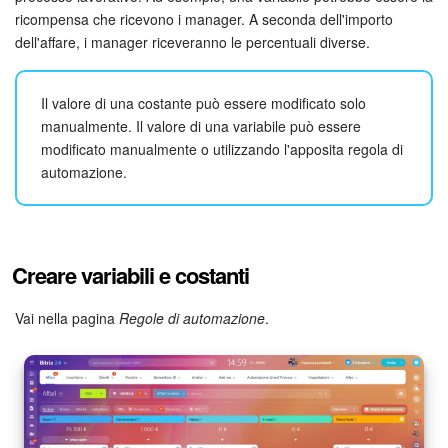
Webmail
ricompensa che ricevono i manager. A seconda dell'importo
dell'affare, i manager riceveranno le percentuali diverse.
Gruppi di lavoro
Incarichi e progetti
Il valore di una costante può essere modificato solo
manualmente. Il valore di una variabile può essere
Progetti IA
modificato manualmente o utilizzando l'apposita regola di
automazione.
CRM
Prenotazione online
Creare variabili e costanti
Contact Center
Vai nella pagina
Regole di automazione
.
Sales Center
Analisi CRM
Generatore BI