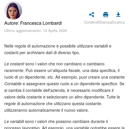
Piani e pagamento
Sicurezza in Bitrix24
Condividi
Stampa
Scarica
Autore: Francesca Lombardi
Come iniziare?
Ultimo aggiornamento: 10 Aprile 2026
CoPilot: IA in Bitrix24
Nelle regole di automazione è possibile utilizzare variabili e
costanti per archiviare dati di diverso tipo.
Feed
Le costanti
sono i valori che non cambiano o cambiano
raramente. Può essere un'aliquota fiscale, una data specifica, il
Messenger
ruolo di un dipendente, etc. Ad esempio, puoi creare una costante
Contabile
e assegnare questo ruolo a un dipendente specifico. Se
Collab
si cambia il contabile dell'azienda, è necessario modificare il
valore della costante e selezionare un altro dipendente. Tutte le
Calendario
regole di automazione che utilizzano questa costante,
utilizzeranno automaticamente il nuovo valore.
Bitrix24 Drive
Le variabili
sono i valori che possono cambiare durante il
processo lavorativo. Ad esempio, una variabile potrebbe essere la