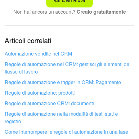
VAI A BITRIX24
Non hai ancora un account?
Crealo gratuitamente
Testo complesso e incomprensibile
Le informazioni sono obsolete.
Articoli correlati
Troppo breve, ho bisogno di maggiori informazioni.
Non mi soddisfa come funziona questo strumento
Automazione vendite nel CRM
Regole di automazione nel CRM: gestisci gli elementi del
flusso di lavoro
Regole di automazione e trigger in CRM: Pagamento
Regole di automazione: prodotti
Regole di automazione CRM: documenti
Regole di automazione nella modalità di test: stati e
registro
Come interrompere le regole di automazione in una fase