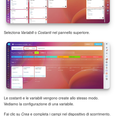
Bitrix24 Market
Siti e store
Seleziona
Variabili
o
Costanti
nel pannello superiore.
Online store
Dipendenti
Knowledge base
Firma elettronica
Firma elettronica per HR
Le costanti e le variabili vengono create allo stesso modo.
Automazione
Vediamo la configurazione di una variabile.
Flussi di lavoro
Fai clic su
Crea
e completa i campi nel dispositivo di scorrimento.