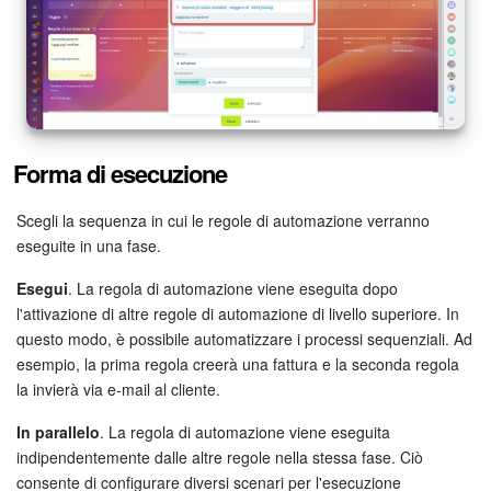
Webmail
Gruppi di lavoro
Incarichi e progetti
Progetti IA
Forma di esecuzione
CRM
Scegli la sequenza in cui le regole di automazione verranno
eseguite in una fase.
Prenotazione online
Esegui
. La regola di automazione viene eseguita dopo
l'attivazione di altre regole di automazione di livello superiore. In
Contact Center
questo modo, è possibile automatizzare i processi sequenziali. Ad
esempio, la prima regola creerà una fattura e la seconda regola
Sales Center
la invierà via e-mail al cliente.
Analisi CRM
In parallelo
. La regola di automazione viene eseguita
indipendentemente dalle altre regole nella stessa fase. Ciò
consente di configurare diversi scenari per l'esecuzione
Generatore BI