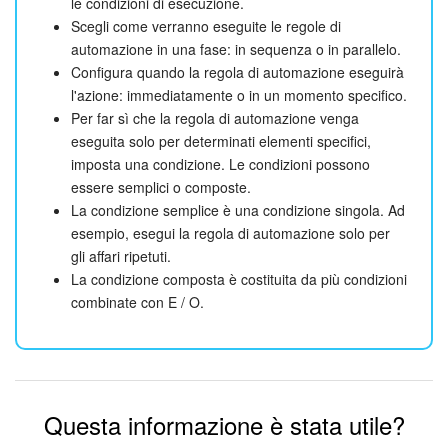
le condizioni di esecuzione.
i seguenti tipi di campi:
Scegli come verranno eseguite le regole di
automazione in una fase: in sequenza o in parallelo.
numero,
Configura quando la regola di automazione eseguirà
intero,
l'azione: immediatamente o in un momento specifico.
data,
Per far sì che la regola di automazione venga
data/ora.
eseguita solo per determinati elementi specifici,
imposta una condizione. Le condizioni possono
essere semplici o composte.
La condizione semplice è una condizione singola. Ad
esempio, esegui la regola di automazione solo per
gli affari ripetuti.
La condizione composta è costituita da più condizioni
combinate con E / O.
Questa informazione è stata utile?