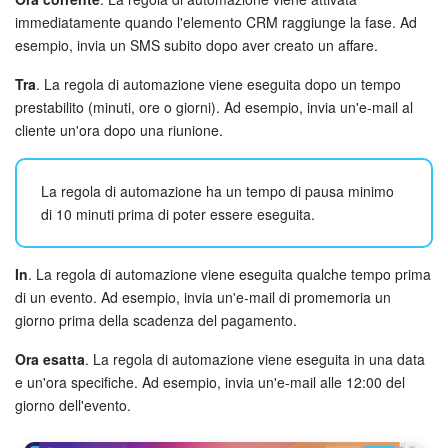
immediatamente quando l'elemento CRM raggiunge la fase. Ad
Marketing
esempio, invia un SMS subito dopo aver creato un affare.
Tra
. La regola di automazione viene eseguita dopo un tempo
Gestione inventario
prestabilito (minuti, ore o giorni). Ad esempio, invia un'e-mail al
cliente un'ora dopo una riunione.
Telefonia
Mio profilo
La regola di automazione ha un tempo di pausa minimo
di 10 minuti prima di poter essere eseguita.
Impostazioni
In
. La regola di automazione viene eseguita qualche tempo prima
Enterprise
di un evento. Ad esempio, invia un'e-mail di promemoria un
giorno prima della scadenza del pagamento.
Bitrix24 On-Premise
Ora esatta
. La regola di automazione viene eseguita in una data
Bitrix24 Messenger
e un'ora specifiche. Ad esempio, invia un'e-mail alle 12:00 del
giorno dell'evento.
Domande generali