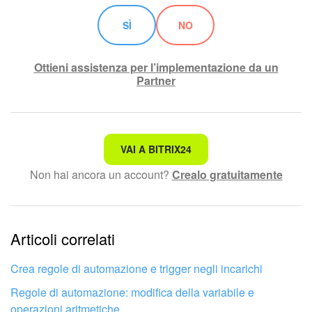
SÌ
NO
Ottieni assistenza per l’implementazione da un
Partner
Non è quello che sto cercando.
VAI A BITRIX24
Non hai ancora un account?
Crealo gratuitamente
Testo complesso e incomprensibile
Le informazioni sono obsolete.
Articoli correlati
Troppo breve, ho bisogno di maggiori informazioni.
Non mi soddisfa come funziona questo strumento
Crea regole di automazione e trigger negli incarichi
Regole di automazione: modifica della variabile e
operazioni aritmetiche