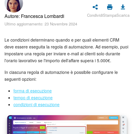
Piani e pagamento
Condividi
Stampa
Scarica
Autore: Francesca Lombardi
Sicurezza in Bitrix24
Ultimo aggiornamento: 23 Novembre 2024
Come iniziare?
Le condizioni determinano quando e per quali elementi CRM
CoPilot: IA in Bitrix24
deve essere eseguita la regola di automazione. Ad esempio, puoi
impostare una regola per inviare e-mail ai clienti solo durante
l'orario lavorativo se l'importo dell'affare supera i 5.000€.
Feed
In ciascuna regola di automazione è possibile configurare le
Messenger
seguenti opzioni:
Collab
forma di esecuzione
tempo di esecuzione
condizioni di esecuzione
Calendario
Bitrix24 Drive