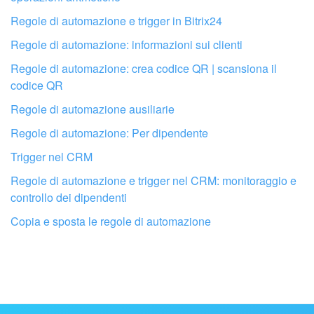
Regole di automazione e trigger in Bitrix24
Regole di automazione: informazioni sui clienti
Regole di automazione: crea codice QR | scansiona il
codice QR
Regole di automazione ausiliarie
Regole di automazione: Per dipendente
Trigger nel CRM
Regole di automazione e trigger nel CRM: monitoraggio e
Fai configurare il tuo Bitrix24 a un
controllo dei dipendenti
professionista locale
Copia e sposta le regole di automazione
TROVA UN PARTNER BITRIX24 VICINO A ME