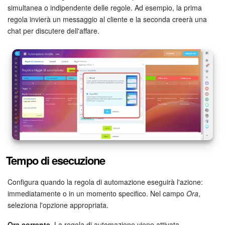
simultanea o indipendente delle regole. Ad esempio, la prima
regola invierà un messaggio al cliente e la seconda creerà una
Bitrix24 Market
chat per discutere dell'affare.
Siti e store
Online store
Dipendenti
Knowledge base
Firma elettronica
Tempo di esecuzione
Firma elettronica per HR
Configura quando la regola di automazione eseguirà l'azione:
immediatamente o in un momento specifico. Nel campo
Ora
,
Automazione
seleziona l'opzione appropriata.
Flussi di lavoro
Ora corrente
. La regola di automazione viene attivata