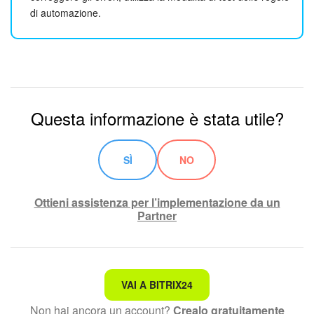
di automazione.
Questa informazione è stata utile?
SÌ
NO
Ottieni assistenza per l’implementazione da un
Partner
Non è quello che sto cercando.
VAI A BITRIX24
Non hai ancora un account?
Crealo gratuitamente
Testo complesso e incomprensibile