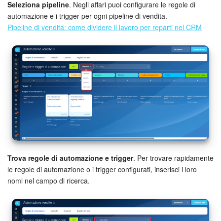
Seleziona pipeline
. Negli affari puoi configurare le regole di
automazione e i trigger per ogni pipeline di vendita.
Marketing
Pipeline di vendita: come dividere il lavoro per reparti nel CRM
Gestione inventario
Telefonia
Mio profilo
Impostazioni
Enterprise
Trova regole di automazione e trigger
. Per trovare rapidamente
Bitrix24 On-Premise
le regole di automazione o i trigger configurati, inserisci i loro
nomi nel campo di ricerca.
Bitrix24 Messenger
Domande generali