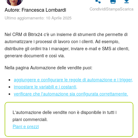
Piani e pagamento
Condividi
Stampa
Scarica
Autore: Francesca Lombardi
Sicurezza in Bitrix24
Ultimo aggiornamento: 10 Aprile 2025
Come iniziare?
Nel CRM di Bitrix24 c'è un insieme di strumenti che permette di
automatizzare i processi di lavoro con i clienti. Ad esempio,
CoPilot: IA in Bitrix24
distribuire gli ordini tra i manager, inviare e-mail e SMS ai clienti,
generare documenti e così via.
Feed
Nella pagina Automazione delle vendite puoi:
Messenger
aggiungere e configurare le regole di automazione e i trigger,
impostare le variabili e i costanti,
Collab
verificare che l'automazione sia configurata correttamente.
Calendario
L'automazione delle vendite non è disponibile in tutti i
piani commerciali.
Bitrix24 Drive
Piani e prezzi