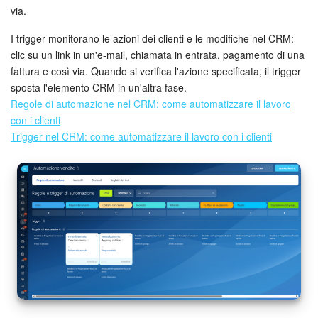
via.
Bitrix24 Market
I trigger monitorano le azioni dei clienti e le modifiche nel CRM:
clic su un link in un'e-mail, chiamata in entrata, pagamento di una
Siti e store
fattura e così via. Quando si verifica l'azione specificata, il trigger
sposta l'elemento CRM in un'altra fase.
Online store
Regole di automazione nel CRM: come automatizzare il lavoro
con i clienti
Dipendenti
Trigger nel CRM: come automatizzare il lavoro con i clienti
Knowledge base
Firma elettronica
Firma elettronica per HR
Automazione
Flussi di lavoro