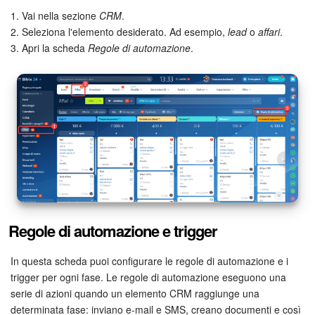
Webmail
1. Vai nella sezione
CRM
.
2. Seleziona l'elemento desiderato. Ad esempio,
lead
o
affari
.
Gruppi di lavoro
3. Apri la scheda
Regole di automazione
.
Incarichi e progetti
Progetti IA
CRM
Prenotazione online
Contact Center
Regole di automazione e trigger
Sales Center
In questa scheda puoi configurare le regole di automazione e i
Analisi CRM
trigger per ogni fase. Le regole di automazione eseguono una
serie di azioni quando un elemento CRM raggiunge una
determinata fase: inviano e-mail e SMS, creano documenti e così
Generatore BI