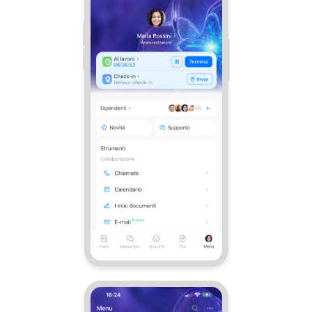
Webmail
Gruppi di lavoro
Incarichi e progetti
Progetti IA
CRM
Prenotazione online
Contact Center
Sales Center
Analisi CRM
Generatore BI