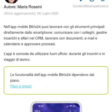
Piani e pagamento
Condividi
Stampa
Scarica
Autore: Maria Rossini
Ultimo aggiornamento: 06 Luglio 2026
Sicurezza in Bitrix24
Come iniziare?
Nell’app mobile Bitrix24 puoi lavorare con gli strumenti principali
direttamente dallo smartphone: comunicare con i colleghi, gestire
incarichi e affari nel CRM, lavorare con documenti, e-mail e
CoPilot: IA in Bitrix24
calendario e approvare processi.
Feed
L’app è comoda da utilizzare fuori ufficio: durante gli incontri o in
viaggio di lavoro.
Messenger
Le funzionalità dell’app mobile Bitrix24 dipendono dal
Collab
piano.
Piani e prezzi
Calendario
Bitrix24 Drive