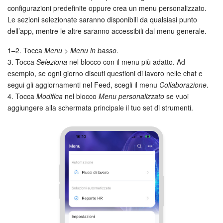
configurazioni predefinite oppure crea un menu personalizzato.
Marketing
Le sezioni selezionate saranno disponibili da qualsiasi punto
dell’app, mentre le altre saranno accessibili dal menu generale.
Gestione inventario
1–2. Tocca
Menu > Menu in basso
.
3. Tocca
Seleziona
nel blocco con il menu più adatto. Ad
Telefonia
esempio, se ogni giorno discuti questioni di lavoro nelle chat e
segui gli aggiornamenti nel Feed, scegli il menu
Collaborazione
.
Mio profilo
4. Tocca
Modifica
nel blocco
Menu personalizzato
se vuoi
aggiungere alla schermata principale il tuo set di strumenti.
Impostazioni
Enterprise
Bitrix24 On-Premise
Bitrix24 Messenger
Domande generali