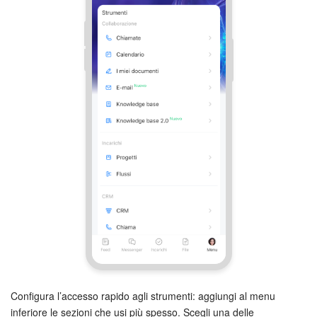
Bitrix24 Market
Siti e store
Online store
Dipendenti
Knowledge base
Firma elettronica
Firma elettronica per HR
Automazione
Configura l’accesso rapido agli strumenti: aggiungi al menu
Flussi di lavoro
inferiore le sezioni che usi più spesso. Scegli una delle