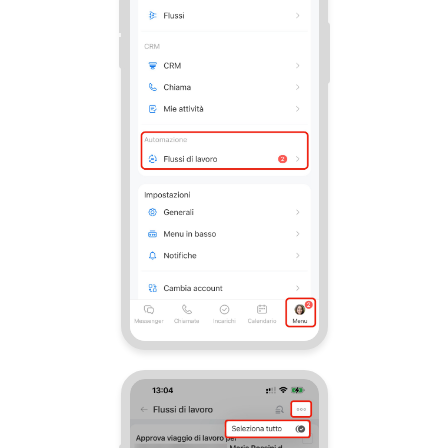
Webmail
Gruppi di lavoro
Incarichi e progetti
Progetti IA
CRM
Prenotazione online
Contact Center
Sales Center
Analisi CRM
Generatore BI