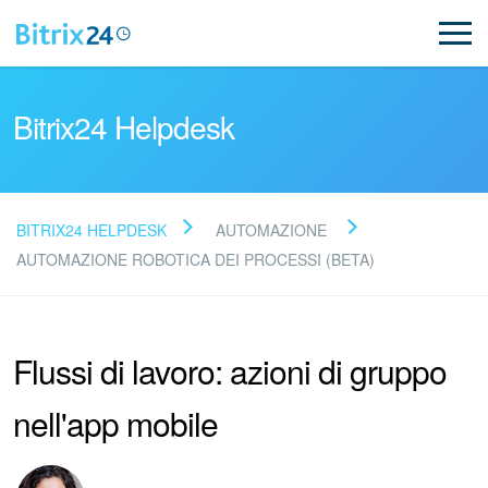
Bitrix24 Helpdesk
BITRIX24 HELPDESK
AUTOMAZIONE
Leggi le domande frequenti
AUTOMAZIONE ROBOTICA DEI PROCESSI (BETA)
Novità
Flussi di lavoro: azioni di gruppo
Supporto Bitrix24
nell'app mobile
Registrazione e accesso