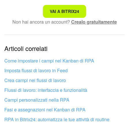
Non è quello che sto cercando.
VAI A BITRIX24
Non hai ancora un account?
Crealo gratuitamente
Testo complesso e incomprensibile
Le informazioni sono obsolete.
Articoli correlati
Troppo breve, ho bisogno di maggiori informazioni.
Non mi soddisfa come funziona questo strumento
Come impostare i campi nel Kanban di RPA
Imposta flussi di lavoro in Feed
Crea campi nei flussi di lavoro
Flussi di lavoro: interfaccia e funzionalità
Campi personalizzati nella RPA
Fasi e assegnazioni nel Kanban di RPA
RPA in Bitrix24: automatizza le tue attività di routine