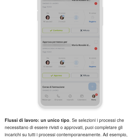
Bitrix24 Market
Siti e store
Online store
Dipendenti
Knowledge base
Firma elettronica
Firma elettronica per HR
Flussi di lavoro: un unico tipo
. Se selezioni i processi che
Automazione
necessitano di essere rivisti o approvati, puoi completare gli
incarichi su tutti i processi contemporaneamente. Ad esempio,
Flussi di lavoro