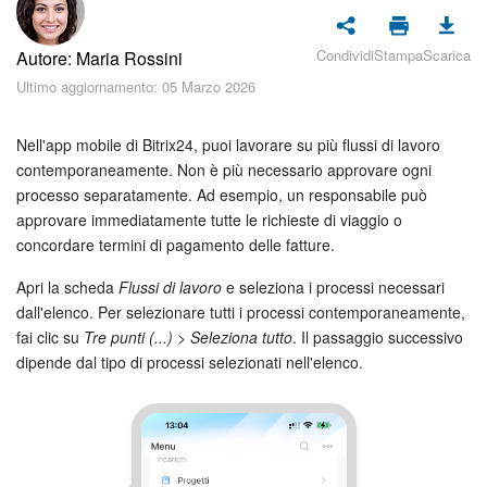
Piani e pagamento
Condividi
Stampa
Scarica
Autore: Maria Rossini
Sicurezza in Bitrix24
Ultimo aggiornamento: 05 Marzo 2026
Come iniziare?
Nell'app mobile di Bitrix24, puoi lavorare su più flussi di lavoro
CoPilot: IA in Bitrix24
contemporaneamente. Non è più necessario approvare ogni
processo separatamente. Ad esempio, un responsabile può
approvare immediatamente tutte le richieste di viaggio o
Feed
concordare termini di pagamento delle fatture.
Messenger
Apri la scheda
Flussi di lavoro
e seleziona i processi necessari
dall'elenco. Per selezionare tutti i processi contemporaneamente,
Collab
fai clic su
Tre punti (...)
>
Seleziona tutto
. Il passaggio successivo
dipende dal tipo di processi selezionati nell'elenco.
Calendario
Bitrix24 Drive