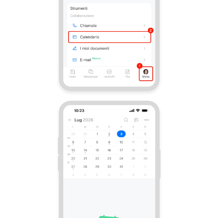
Webmail
Gruppi di lavoro
Incarichi e progetti
Progetti IA
CRM
Prenotazione online
Contact Center
Sales Center
Analisi CRM
Generatore BI