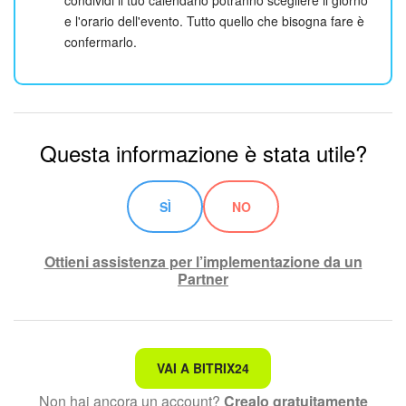
condividi il tuo calendario potranno scegliere il giorno
e l'orario dell'evento. Tutto quello che bisogna fare è
confermarlo.
Questa informazione è stata utile?
SÌ
NO
Ottieni assistenza per l’implementazione da un
Partner
Non è quello che sto cercando.
VAI A BITRIX24
Non hai ancora un account?
Crealo gratuitamente
Testo complesso e incomprensibile