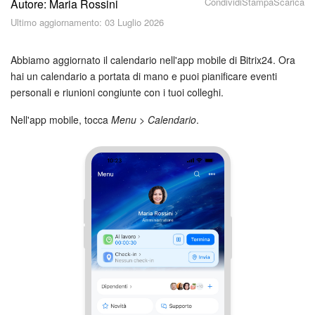
Condividi
Stampa
Scarica
Autore: Maria Rossini
Piani e pagamento
Ultimo aggiornamento: 03 Luglio 2026
Sicurezza in Bitrix24
Abbiamo aggiornato il calendario nell'app mobile di Bitrix24. Ora
Come iniziare?
hai un calendario a portata di mano e puoi pianificare eventi
personali e riunioni congiunte con i tuoi colleghi.
CoPilot: IA in Bitrix24
Nell'app mobile, tocca
Menu > Calendario
.
Feed
Messenger
Collab
Calendario
Bitrix24 Drive