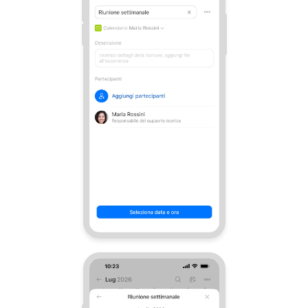
Marketing
Gestione inventario
Telefonia
Mio profilo
Impostazioni
Enterprise
Bitrix24 On-Premise
Bitrix24 Messenger
Domande generali