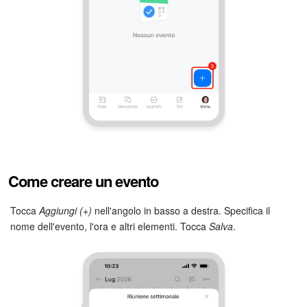
Bitrix24 Market
Siti e store
Online store
Dipendenti
Knowledge base
Come creare un evento
Firma elettronica
Tocca
Aggiungi (+)
nell'angolo in basso a destra. Specifica il
nome dell'evento, l'ora e altri elementi. Tocca
Salva
.
Firma elettronica per HR
Automazione
Flussi di lavoro