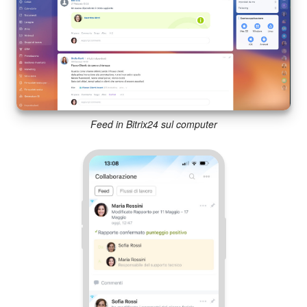
Webmail
Gruppi di lavoro
Incarichi e progetti
Progetti IA
Feed in Bitrix24 sul computer
CRM
Prenotazione online
Contact Center
Sales Center
Analisi CRM
Generatore BI