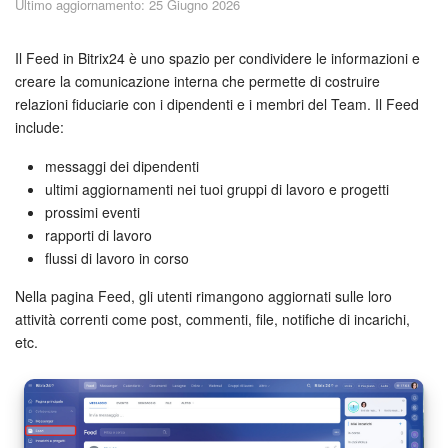
Ultimo aggiornamento: 25 Giugno 2026
Piani e pagamento
Sicurezza in Bitrix24
Il Feed in Bitrix24 è uno spazio per condividere le informazioni e
creare la comunicazione interna che permette di costruire
relazioni fiduciarie con i dipendenti e i membri del Team. Il Feed
Come iniziare?
include:
CoPilot: IA in Bitrix24
messaggi dei dipendenti
ultimi aggiornamenti nei tuoi gruppi di lavoro e progetti
Feed
prossimi eventi
rapporti di lavoro
Messenger
flussi di lavoro in corso
Nella pagina Feed, gli utenti rimangono aggiornati sulle loro
Collab
attività correnti come post, commenti, file, notifiche di incarichi,
etc.
Calendario
Bitrix24 Drive