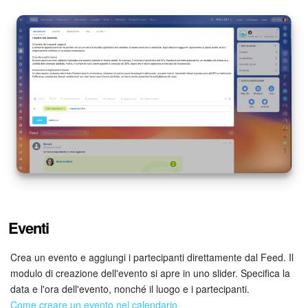
Marketing
Gestione inventario
Telefonia
Mio profilo
Impostazioni
Enterprise
Eventi
Bitrix24 On-Premise
Crea un evento e aggiungi i partecipanti direttamente dal Feed. Il
Bitrix24 Messenger
modulo di creazione dell'evento si apre in uno slider. Specifica la
data e l'ora dell'evento, nonché il luogo e i partecipanti.
Domande generali
Come creare un evento nel calendario