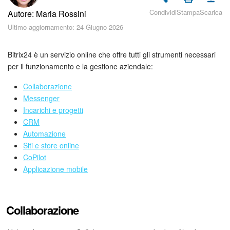
Piani e pagamento
Condividi
Stampa
Scarica
Autore: Maria Rossini
Ultimo aggiornamento: 24 Giugno 2026
Sicurezza in Bitrix24
Come iniziare?
Bitrix24 è un servizio online che offre tutti gli strumenti necessari
per il funzionamento e la gestione aziendale:
CoPilot: IA in Bitrix24
Collaborazione
Messenger
Feed
Incarichi e progetti
CRM
Messenger
Automazione
Siti e store online
Collab
CoPilot
Applicazione mobile
Calendario
Bitrix24 Drive
Collaborazione