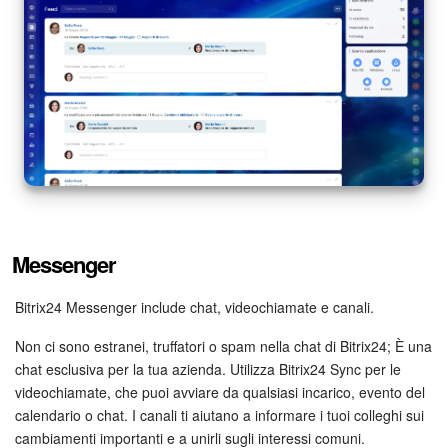
Bitrix24 Market
Siti e store
Online store
Dipendenti
Knowledge base
Messenger
Firma elettronica
Bitrix24 Messenger include chat, videochiamate e canali.
Firma elettronica per HR
Non ci sono estranei, truffatori o spam nella chat di Bitrix24; È una
chat esclusiva per la tua azienda. Utilizza Bitrix24 Sync per le
Automazione
videochiamate, che puoi avviare da qualsiasi incarico, evento del
calendario o chat. I canali ti aiutano a informare i tuoi colleghi sui
Flussi di lavoro
cambiamenti importanti e a unirli sugli interessi comuni.