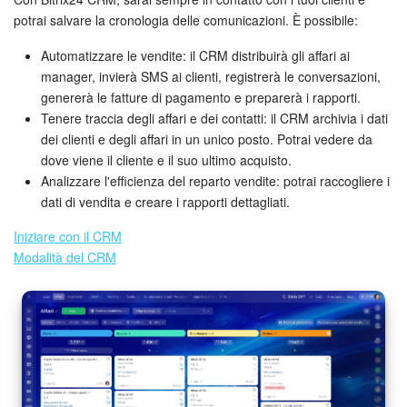
potrai salvare la cronologia delle comunicazioni. È possibile:
INIZIA GRATIS
Automatizzare le vendite: il CRM distribuirà gli affari ai
manager, invierà SMS ai clienti, registrerà le conversazioni,
ACCEDI
genererà le fatture di pagamento e preparerà i rapporti.
Tenere traccia degli affari e dei contatti: il CRM archivia i dati
dei clienti e degli affari in un unico posto. Potrai vedere da
dove viene il cliente e il suo ultimo acquisto.
Analizzare l'efficienza del reparto vendite: potrai raccogliere i
dati di vendita e creare i rapporti dettagliati.
Iniziare con il CRM
Modalità del CRM