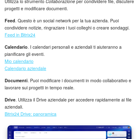
Webmail
Utilizza lo strumento
Collaborazione
per condividere file, discutere
progetti e modificare documenti.
Gruppi di lavoro
Feed
. Questo è un social network per la tua azienda. Puoi
condividere notizie, ringraziare i tuoi colleghi o creare sondaggi.
Incarichi e progetti
Feed in Bitrix24
Progetti IA
Calendario
. I calendari personali e aziendali ti aiuteranno a
pianificare gli eventi.
CRM
Mio calendario
Calendario aziendale
Prenotazione online
Documenti
. Puoi modificare i documenti in modo collaborativo e
lavorare sui progetti in tempo reale.
Contact Center
Drive
. Utilizza il Drive aziendale per accedere rapidamente ai file
Sales Center
aziendali.
Bitrix24 Drive: panoramica
Analisi CRM
Generatore BI