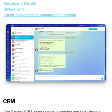
Messeger di Bitrix24
Marketing
Bitrix24 Sync
Canali: nuovo modo di comunicare in azienda
Gestione inventario
Telefonia
Mio profilo
Impostazioni
Enterprise
Bitrix24 On-Premise
Bitrix24 Messenger
CRM
Domande generali
Con Bitrix24 CRM, sarai sempre in contatto con i tuoi clienti e