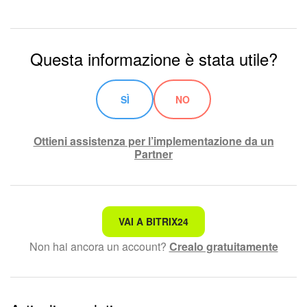
Questa informazione è stata utile?
SÌ
NO
Ottieni assistenza per l’implementazione da un
Partner
Non è quello che sto cercando.
VAI A BITRIX24
Non hai ancora un account?
Crealo gratuitamente
Testo complesso e incomprensibile
Le informazioni sono obsolete.
Troppo breve, ho bisogno di maggiori informazioni.