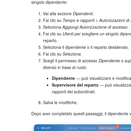
singolo dipendente:
Vai alla sezione
Dipendenti
.
Fai clic su
Tempo e rapporti > Autorizzazioni di
Seleziona
Aggiungi Autorizzazione di accesso
.
Fai clic su
Utenti
per scegliere un singolo dipe
reparto.
Seleziona il dipendente o il reparto desiderato.
Fai clic su
Seleziona
.
Scegli il permesso di accesso
Dipendente o sup
diverso in base al ruolo:
Dipendente
— può visualizzare e modificare
Supervisore del reparto
— può visualizzar
rapporti dei subordinati.
Salva le modifiche.
Dopo aver completato questi passaggi, il dipendente v