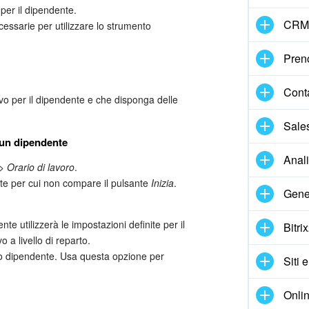
 per il dipendente.
CRM
cessarie per utilizzare lo strumento
Pren
Cont
ttivo per il dipendente e che disponga delle
Sale
r un dipendente
Anal
 Orario di lavoro
.
nte per cui non compare il pulsante
Inizia
.
Gene
te utilizzerà le impostazioni definite per il
Bitri
o a livello di reparto.
to dipendente. Usa questa opzione per
Siti 
Onlin