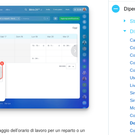
Dipe
St
Di
Ca
Co
Co
Ut
Li
Si
Co
Do
aggio dell’orario di lavoro per un reparto o un