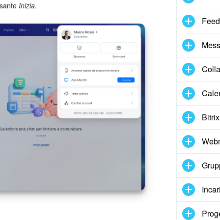
ulsante
Inizia
.
Feed
Mess
Coll
Cale
Bitri
Webm
Grupp
Incar
Proge