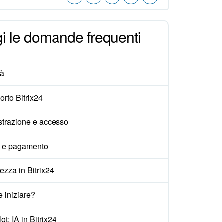
i le domande frequenti
tà
rto Bitrix24
strazione e accesso
i e pagamento
ezza in Bitrix24
 iniziare?
ot: IA in Bitrix24