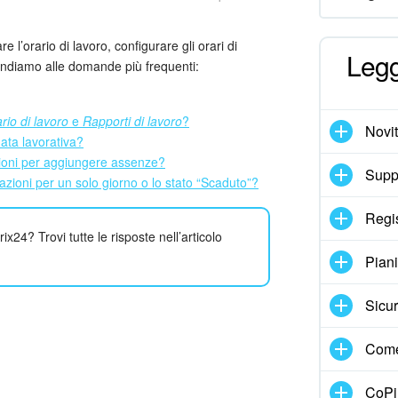
e l’orario di lavoro, configurare gli orari di
Legg
spondiamo alle domande più frequenti:
rio di lavoro
e
Rapporti di lavoro
?
Novi
ata lavorativa?
zioni per aggiungere assenze?
Suppo
azioni per un solo giorno o lo stato “Scaduto”?
Regi
ix24? Trovi tutte le risposte nell’articolo
Pian
Sicur
Come
CoPil