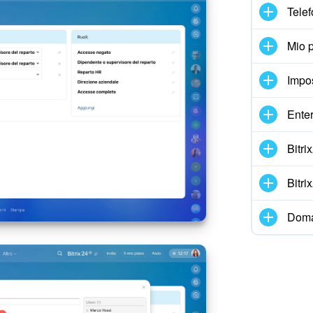
Telef
Mio p
Impo
Enter
Bitr
Bitr
Doma