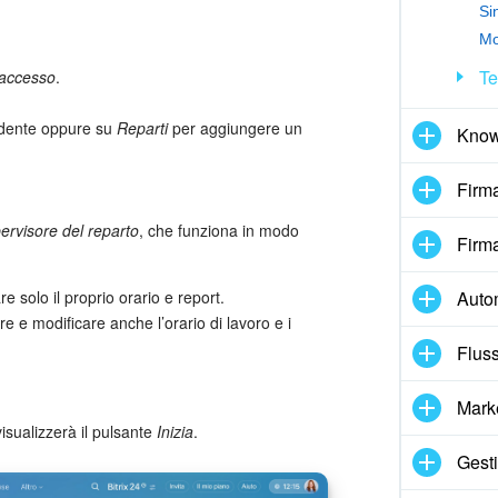
Si
Mo
Te
 accesso
.
ndente oppure su
Reparti
per aggiungere un
Know
Firma
ervisore del reparto
, che funziona in modo
Firma
 solo il proprio orario e report.
Auto
e e modificare anche l’orario di lavoro e i
Fluss
Mark
isualizzerà il pulsante
Inizia
.
Gesti