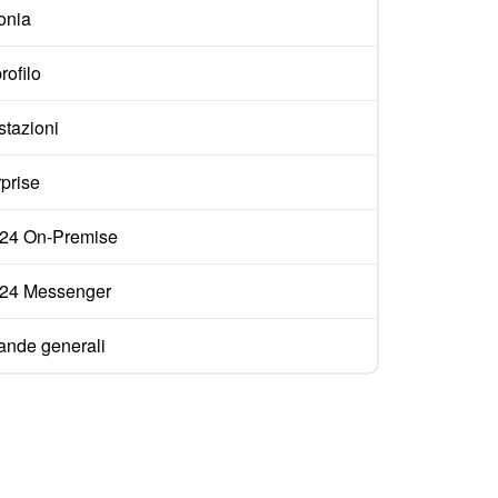
onia
rofilo
stazioni
prise
ix24 On-Premise
ix24 Messenger
nde generali