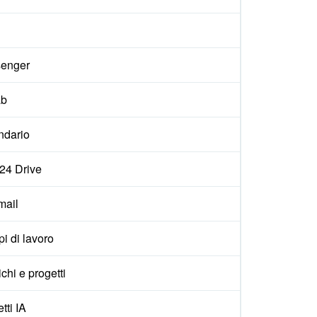
enger
ab
ndario
x24 Drive
ail
i di lavoro
ichi e progetti
tti IA