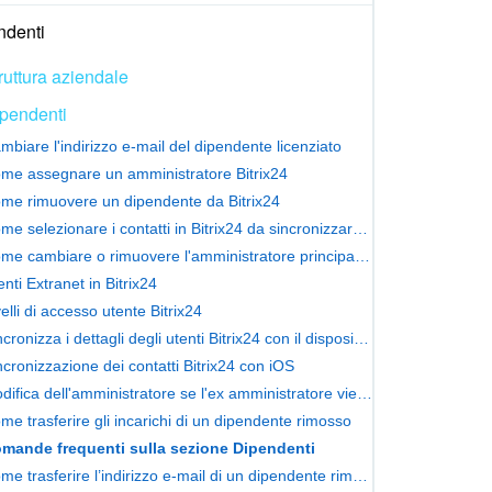
ndenti
ruttura aziendale
pendenti
mbiare l'indirizzo e-mail del dipendente licenziato
me assegnare un amministratore Bitrix24
me rimuovere un dipendente da Bitrix24
Come selezionare i contatti in Bitrix24 da sincronizzare con il telefono
Come cambiare o rimuovere l'amministratore principale di Bitrix24
enti Extranet in Bitrix24
velli di accesso utente Bitrix24
Sincronizza i dettagli degli utenti Bitrix24 con il dispositivo Android
ncronizzazione dei contatti Bitrix24 con iOS
Modifica dell'amministratore se l'ex amministratore viene rimosso
me trasferire gli incarichi di un dipendente rimosso
mande frequenti sulla sezione Dipendenti
Come trasferire l’indirizzo e-mail di un dipendente rimosso