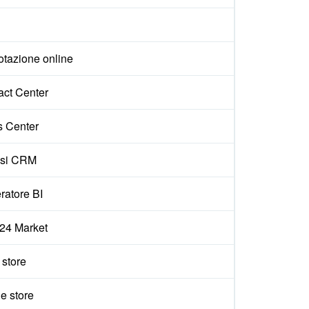
otazione online
act Center
s Center
isi CRM
ratore BI
x24 Market
e store
e store