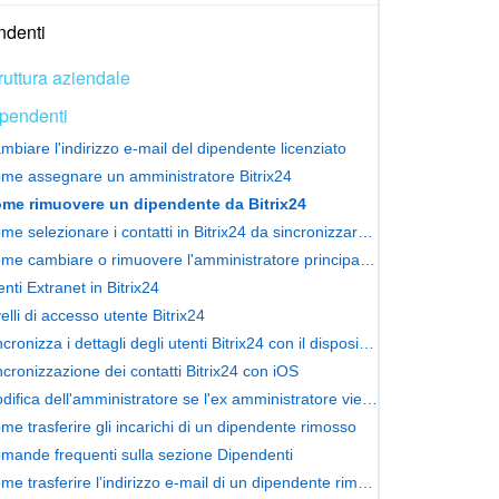
ndenti
ruttura aziendale
pendenti
mbiare l'indirizzo e-mail del dipendente licenziato
me assegnare un amministratore Bitrix24
me rimuovere un dipendente da Bitrix24
Come selezionare i contatti in Bitrix24 da sincronizzare con il telefono
Come cambiare o rimuovere l'amministratore principale di Bitrix24
enti Extranet in Bitrix24
velli di accesso utente Bitrix24
Sincronizza i dettagli degli utenti Bitrix24 con il dispositivo Android
ncronizzazione dei contatti Bitrix24 con iOS
Modifica dell'amministratore se l'ex amministratore viene rimosso
me trasferire gli incarichi di un dipendente rimosso
mande frequenti sulla sezione Dipendenti
Come trasferire l’indirizzo e-mail di un dipendente rimosso