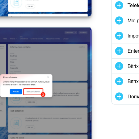
Telef
Mio p
Impo
Enter
Bitr
Bitr
Doma