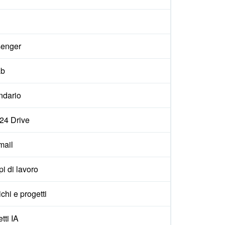
enger
ab
ndario
x24 Drive
ail
i di lavoro
ichi e progetti
tti IA