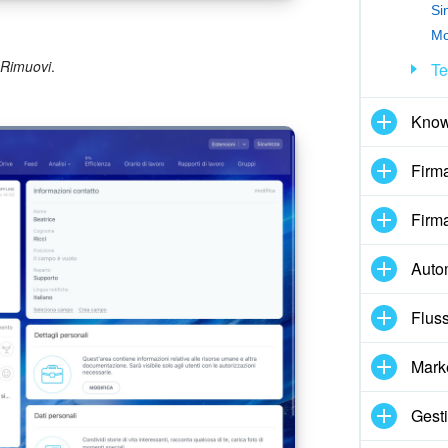
Si
Mo
 Rimuovi
.
Te
Know
Firma
Firma
Auto
Fluss
Mark
Gesti