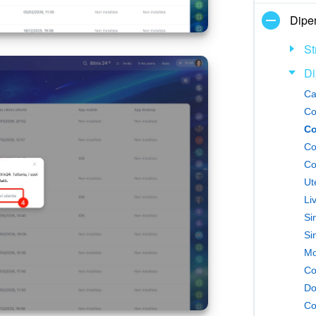
Dipe
St
Di
Ca
Co
Co
Ut
Li
Si
Co
Do