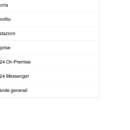
onia
rofilo
stazioni
prise
ix24 On-Premise
ix24 Messenger
nde generali