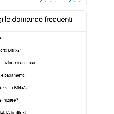
i le domande frequenti
tà
rto Bitrix24
strazione e accesso
i e pagamento
ezza in Bitrix24
 iniziare?
ot: IA in Bitrix24