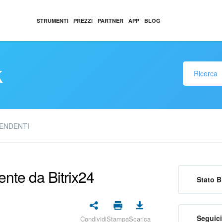
STRUMENTI
PREZZI
PARTNER
APP
BLOG
k
PENDENTI
nte da Bitrix24
Stato B
Seguici
Condividi
Stampa
Scarica