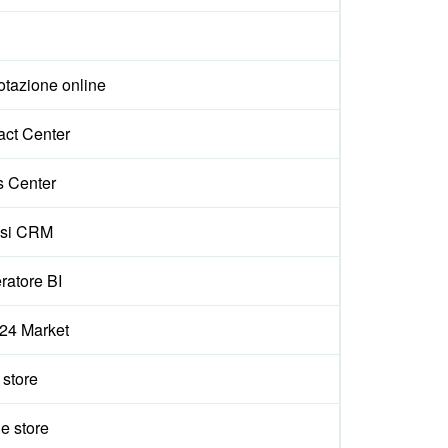
otazione online
act Center
s Center
isi CRM
ratore BI
x24 Market
e store
e store