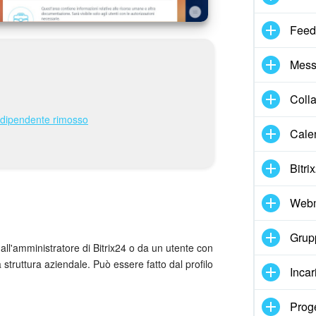
Feed
Mess
Coll
un dipendente rimosso
Cale
Bitri
Webm
Grupp
ll'amministratore di Bitrix24 o da un utente con
 struttura aziendale. Può essere fatto dal profilo
Incar
Proge