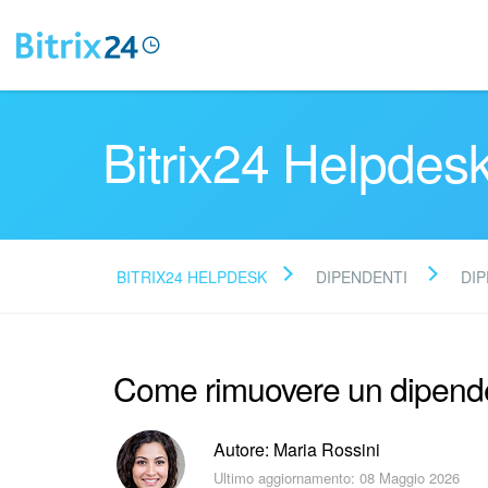
Bitrix24 Helpdes
BITRIX24 HELPDESK
DIPENDENTI
DI
Come rimuovere un dipende
Autore: Maria Rossini
Ultimo aggiornamento: 08 Maggio 2026