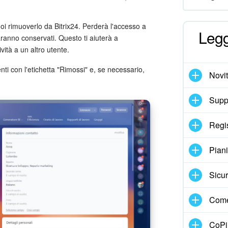
oi rimuoverlo da Bitrix24. Perderà l'accesso a
Legg
saranno conservati. Questo ti aiuterà a
vità a un altro utente.
enti con l'etichetta "Rimossi" e, se necessario,
Novi
Suppo
Regi
Pian
Sicur
Come
CoPil