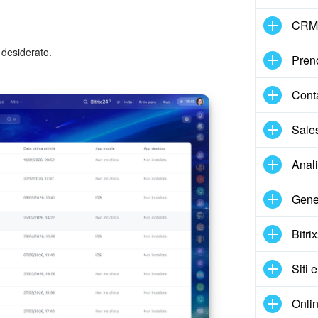
CRM
desiderato.
Pren
Cont
Sale
Anal
Gene
Bitri
Siti 
Onlin