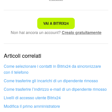
Marketing
Gestione inventario
Non è quello che sto cercando.
VAI A BITRIX24
Non hai ancora un account?
Crealo gratuitamente
Testo complesso e incomprensibile
Telefonia
Le informazioni sono obsolete.
Mio profilo
Articoli correlati
Troppo breve, ho bisogno di maggiori informazioni.
Impostazioni
Non mi soddisfa come funziona questo strumento
Come selezionare i contatti in Bitrix24 da sincronizzare
Enterprise
con il telefono
Come trasferire gli incarichi di un dipendente rimosso
Bitrix24 On-Premise
Come trasferire l’indirizzo e-mail di un dipendente rimosso
Bitrix24 Messenger
Livelli di accesso utente Bitrix24
Modifica il primo amministratore
Domande generali