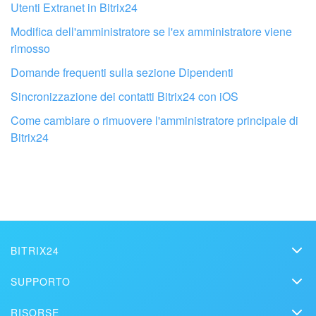
Utenti Extranet in Bitrix24
Modifica dell'amministratore se l'ex amministratore viene
INIZIA GRATIS
rimosso
Domande frequenti sulla sezione Dipendenti
ACCEDI
Sincronizzazione dei contatti Bitrix24 con iOS
Fai configurare il tuo Bitrix24 a un
professionista locale
Come cambiare o rimuovere l'amministratore principale di
Bitrix24
TROVA UN PARTNER BITRIX24 VICINO A ME
BITRIX24
Bitrix24
SUPPORTO
Prezzi
Helpdesk
RISORSE
Media kit