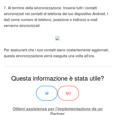
7. Al termine della sincronizzazione, troverai tutti i contatti
Bitrix24 Market
sincronizzati nei contatti di telefonia del tuo dispositivo Android. I
dati come numero di telefono, posizione e indirizzo e-mail
Siti e store
verranno sincronizzati.
Online store
Dipendenti
Per assicurarti che i tuoi contatti siano costantemente aggiornati,
questa sincronizzazione verrà eseguita una volta all'ora.
Knowledge base
Firma elettronica
Questa informazione è stata utile?
Firma elettronica per HR
SÌ
NO
Automazione
Ottieni assistenza per l’implementazione da un
Flussi di lavoro
Partner