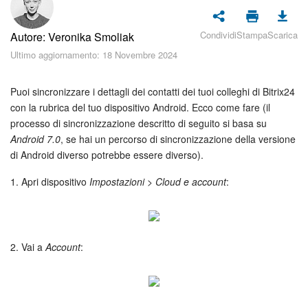
Piani e pagamento
Condividi
Stampa
Scarica
Autore: Veronika Smoliak
Sicurezza in Bitrix24
Ultimo aggiornamento: 18 Novembre 2024
Come iniziare?
Puoi sincronizzare i dettagli dei contatti dei tuoi colleghi di Bitrix24
CoPilot: IA in Bitrix24
con la rubrica del tuo dispositivo Android. Ecco come fare (il
processo di sincronizzazione descritto di seguito si basa su
Android 7.0
, se hai un percorso di sincronizzazione della versione
Feed
di Android diverso potrebbe essere diverso).
Messenger
1. Apri dispositivo
Impostazioni > Cloud e account
:
Collab
Calendario
2. Vai a
Account
:
Bitrix24 Drive