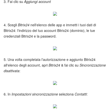
Webmail
3. Fai clic su
Aggiungi account
Gruppi di lavoro
Incarichi e progetti
4. Scegli
Bitrix24
nell'elenco delle app e immetti i tuoi dati di
Bitrix24: l'indirizzo del tuo account Bitrix24 (dominio), le tue
credenziali Bitrix24 e la password.
Progetti IA
CRM
5. Una volta completata l'autorizzazione e aggiunto Bitrix24
Prenotazione online
all'elenco degli account, apri
Bitrix24
& fai clic su
Sincronizzazione
disattivata
:
Contact Center
Sales Center
6. In
Impostazioni sincronizzazione
seleziona
Contatti
:
Analisi CRM
Generatore BI