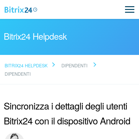
Bitrix24 Helpdesk
BITRIX24 HELPDESK
DIPENDENTI
Leggi le domande frequenti
DIPENDENTI
Novità
Sincronizza i dettagli degli utenti
Supporto Bitrix24
Bitrix24 con il dispositivo Android
Registrazione e accesso