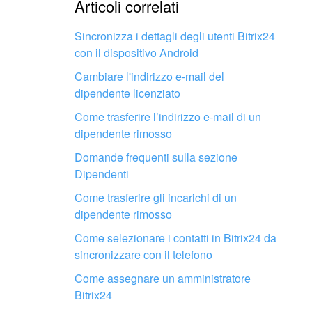
Articoli correlati
Troppo breve, ho bisogno 
Sincronizza i dettagli degli utenti Bitrix24
con il dispositivo Android
Non mi soddisfa come fun
Cambiare l'indirizzo e-mail del
dipendente licenziato
Come trasferire l’indirizzo e-mail di un
dipendente rimosso
Domande frequenti sulla sezione
Dipendenti
Fai configurare il tuo Bitrix24 a un
professionista locale
Come trasferire gli incarichi di un
dipendente rimosso
Come selezionare i contatti in Bitrix24 da
TROVA UN PARTNER BITRIX24 VICINO A ME
sincronizzare con il telefono
Come assegnare un amministratore
Bitrix24