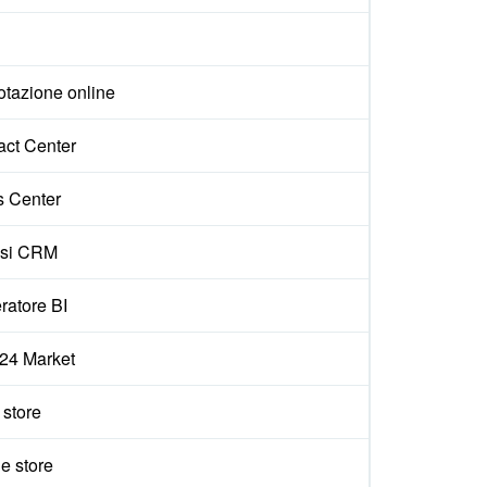
otazione online
act Center
s Center
isi CRM
ratore BI
x24 Market
e store
e store