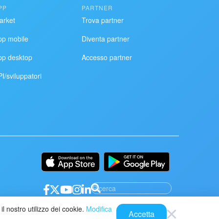
PP
PARTNER
arket
Trova partner
pp mobile
Diventa partner
pp desktop
Accesso partner
I/sviluppatori
il nostro utilizzo dei cookie.
Modifica
Accetta