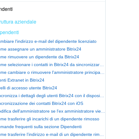
ndenti
ruttura aziendale
pendenti
mbiare l'indirizzo e-mail del dipendente licenziato
me assegnare un amministratore Bitrix24
me rimuovere un dipendente da Bitrix24
Come selezionare i contatti in Bitrix24 da sincronizzare con il telefono
Come cambiare o rimuovere l'amministratore principale di Bitrix24
enti Extranet in Bitrix24
velli di accesso utente Bitrix24
Sincronizza i dettagli degli utenti Bitrix24 con il dispositivo Android
ncronizzazione dei contatti Bitrix24 con iOS
Modifica dell'amministratore se l'ex amministratore viene rimosso
me trasferire gli incarichi di un dipendente rimosso
mande frequenti sulla sezione Dipendenti
Come trasferire l’indirizzo e-mail di un dipendente rimosso