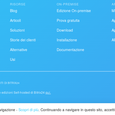
RISORSE
ON-PREMISE
A
Blog
Edizione On-premise
M
Articoli
Prova gratuita
A
Soluzioni
Download
A
Storie dei clienti
Installazione
AP
Alternative
Documentazione
Usi
TI DI BITRIX24
le edizioni Self-hosted di Bitrix24
qui.
avigazione -
Scopri di più
. Continuando a navigare in questo sito, accetti 