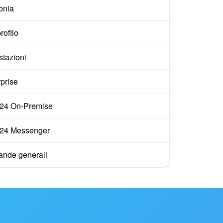
onia
rofilo
stazioni
prise
ix24 On-Premise
ix24 Messenger
nde generali