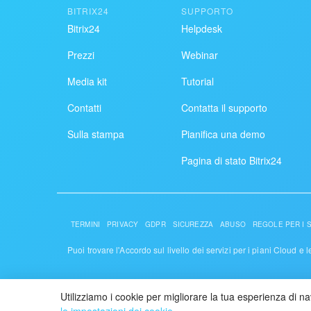
BITRIX24
SUPPORTO
Bitrix24
Helpdesk
Prezzi
Webinar
Media kit
Tutorial
Contatti
Contatta il supporto
Sulla stampa
Pianifica una demo
Pagina di stato Bitrix24
TERMINI
PRIVACY
GDPR
SICUREZZA
ABUSO
REGOLE PER I SI
Puoi trovare l'Accordo sul livello dei servizi per i piani Cloud e 
© 2026 Alaio
Utilizziamo i cookie per migliorare la tua esperienza di n