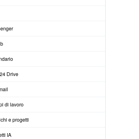
enger
ab
ndario
x24 Drive
ail
i di lavoro
ichi e progetti
tti IA