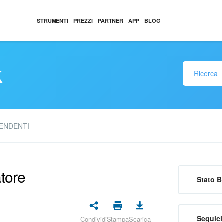
STRUMENTI
PREZZI
PARTNER
APP
BLOG
k
PENDENTI
atore
Stato B
Seguici
Condividi
Stampa
Scarica