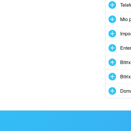
Telef
Mio p
Impo
Enter
Bitr
Bitr
Doma