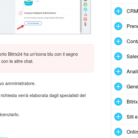
CRM
Pren
Cont
porto Bitrix24 ha un'icona blu con il segno
Sale
con le altre chat.
Anal
ovo amministratore.
Gene
richiesta verrà elaborata dagli specialisti del
Bitri
icenziarlo.
Siti 
Onlin
atore