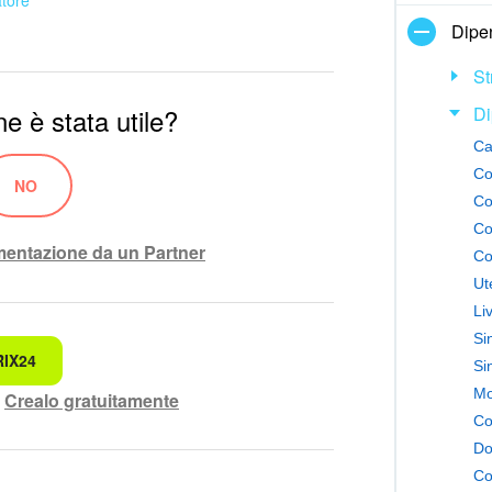
Dipe
St
Di
e è stata utile?
Ca
Co
NO
Co
ementazione da un Partner
Ut
Li
RIX24
ando.
Si
?
Crealo gratuitamente
Co
rensibile
Do
lete.