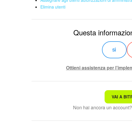
Elimina utenti
Questa informazion
SÌ
Ottieni assistenza per l’impl
VAI A BIT
Non è quello che sto cerc
Non hai ancora un account
Testo complesso e incomp
Le informazioni sono obso