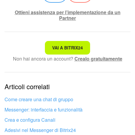
Ottieni assistenza per l’implementazione da un
Partner
Non è quello che sto cercando.
VAI A BITRIX24
Non hai ancora un account?
Crealo gratuitamente
Testo complesso e incomprensibile
Le informazioni sono obsolete.
Articoli correlati
Troppo breve, ho bisogno di maggiori informazioni.
Non mi soddisfa come funziona questo strumento
Come creare una chat di gruppo
Messenger: interfaccia e funzionalità
Crea e configura Canali
Adesivi nel Messenger di Bitrix24