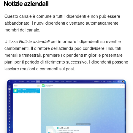
Notizie aziendali
Bitrix24 Market
Questo canale è comune a tutti i dipendenti e non può essere
abbandonato. I nuovi dipendenti diventano automaticamente
Siti e store
membri del canale.
Utilizza
Notizie aziendali
per informare i dipendenti su eventi e
Online store
cambiamenti. Il direttore dell'azienda può condividere i risultati
mensili e trimestrali, premiare i dipendenti migliori e presentare
Dipendenti
piani per il periodo di riferimento successivo. I dipendenti possono
lasciare reazioni e commenti sui post.
Knowledge base
Firma elettronica
Firma elettronica per HR
Automazione
Flussi di lavoro