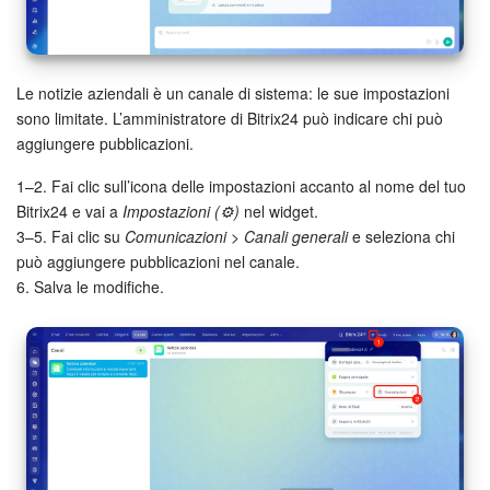
Marketing
Gestione inventario
Le notizie aziendali è un canale di sistema: le sue impostazioni
sono limitate. L’amministratore di Bitrix24 può indicare chi può
aggiungere pubblicazioni.
Telefonia
1–2. Fai clic sull’icona delle impostazioni accanto al nome del tuo
Mio profilo
Bitrix24 e vai a
Impostazioni (⚙️)
nel widget.
3–5. Fai clic su
Comunicazioni
>
Canali generali
e seleziona chi
Impostazioni
può aggiungere pubblicazioni nel canale.
6. Salva le modifiche.
Enterprise
Bitrix24 On-Premise
Bitrix24 Messenger
Domande generali