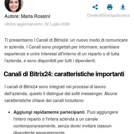
Piani e pagamento
Condividi
Stampa
Scarica
Autore: Maria Rossini
Sicurezza in Bitrix24
Ultimo aggiornamento: 02 Luglio 2026
Come iniziare?
Ti presentiamo i Canali di Bitrix24: un nuovo modo di comunicare
CoPilot: IA in Bitrix24
in azienda. I Canali sono progettati per informare, scambiare
esperienze e unire interessi all'interno di un reparto o di tutta
l'azienda, e sono disponibili per tutti i dipendenti.
Feed
Canali di Bitrix24: caratteristiche importanti
Messenger
I canali di Bitrix24 sono integrati nei processi di lavoro
Collab
dell'azienda, questo li distingue dai soliti messenger. Alcune
caratteristiche chiave dei canali includono:
Calendario
Aggiungi rapidamente partecipanti
. Puoi aggiungere
l'intero reparto o l'intera azienda a un canale
Bitrix24 Drive
contemporaneamente, senza dover invitare ciascun
dipendente separatamente.