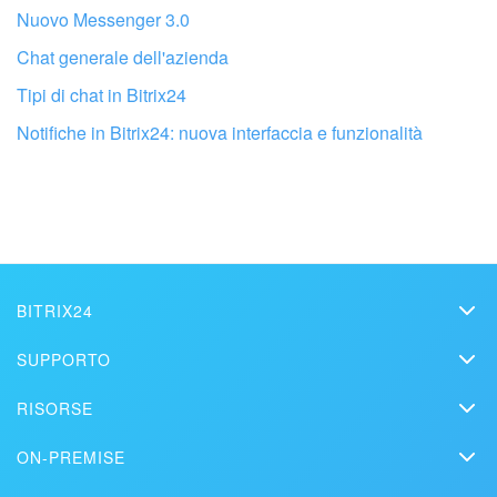
Nuovo Messenger 3.0
Chat generale dell'azienda
Tipi di chat in Bitrix24
Notifiche in Bitrix24: nuova interfaccia e funzionalità
Fai configurare il tuo Bitrix24 a un
professionista locale
BITRIX24
TROVA UN PARTNER BITRIX24 VICINO A ME
Bitrix24
SUPPORTO
Prezzi
Helpdesk
RISORSE
Media kit
Webinar
Blog
Contatti
ON-PREMISE
Tutorial
Articoli
Edizione On-premise
Sulla stampa