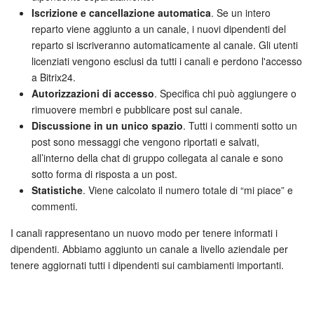
Webmail
Iscrizione e cancellazione automatica
. Se un intero
reparto viene aggiunto a un canale, i nuovi dipendenti del
Gruppi di lavoro
reparto si iscriveranno automaticamente al canale. Gli utenti
licenziati vengono esclusi da tutti i canali e perdono l'accesso
Incarichi e progetti
a Bitrix24.
Autorizzazioni di accesso
. Specifica chi può aggiungere o
Progetti IA
rimuovere membri e pubblicare post sul canale.
Discussione in un unico spazio
. Tutti i commenti sotto un
CRM
post sono messaggi che vengono riportati e salvati,
all’interno della chat di gruppo collegata al canale e sono
Prenotazione online
sotto forma di risposta a un post.
Statistiche
. Viene calcolato il numero totale di “mi piace” e
commenti.
Contact Center
I canali rappresentano un nuovo modo per tenere informati i
Sales Center
dipendenti. Abbiamo aggiunto un canale a livello aziendale per
tenere aggiornati tutti i dipendenti sui cambiamenti importanti.
Analisi CRM
Generatore BI