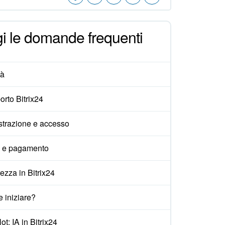
i le domande frequenti
tà
rto Bitrix24
strazione e accesso
i e pagamento
ezza in Bitrix24
 iniziare?
ot: IA in Bitrix24