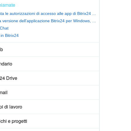
hiamate
Imposta le autorizzazioni di accesso alle app di Bitrix24 Market
Nuova versione dell'applicazione Bitrix24 per Windows, macOS e Linux
Chat
in Bitrix24
ab
ndario
x24 Drive
ail
i di lavoro
ichi e progetti