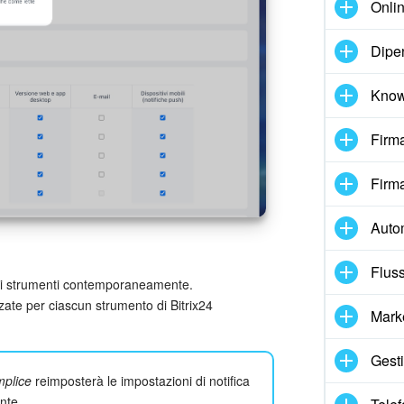
Onlin
Dipe
Know
Firma
Firma
Auto
Fluss
 gli strumenti contemporaneamente.
zate per ciascun strumento di Bitrix24
Mark
Gesti
mplice
reimposterà le impostazioni di notifica
nte.