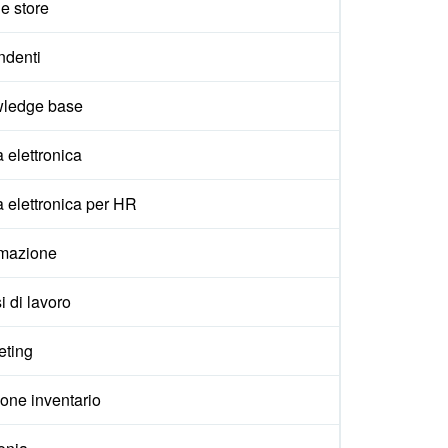
e store
ndenti
ledge base
 elettronica
 elettronica per HR
mazione
i di lavoro
eting
one inventario