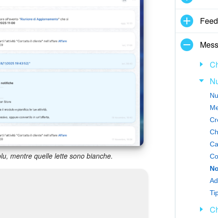
Feed
Mess
Ch
Nu
Nu
Me
Cr
Ch
Ca
blu, mentre quelle lette sono bianche.
Co
Ad
Tip
Ch