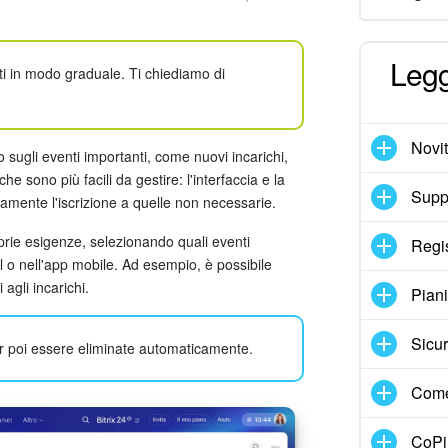
Legg
enti in modo graduale. Ti chiediamo di
Novi
o sugli eventi importanti, come nuovi incarichi,
 sono più facili da gestire: l'interfaccia e la
Suppo
damente l'iscrizione a quelle non necessarie.
oprie esigenze, selezionando quali eventi
Regi
l o nell'app mobile. Ad esempio, è possibile
 agli incarichi.
Pian
Sicur
er poi essere eliminate automaticamente.
Come
CoPil