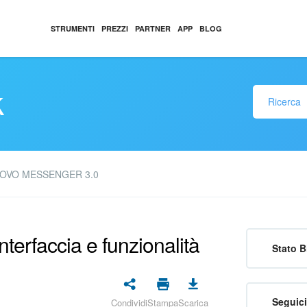
STRUMENTI
PREZZI
PARTNER
APP
BLOG
k
OVO MESSENGER 3.0
interfaccia e funzionalità
Stato B
Seguici
Condividi
Stampa
Scarica