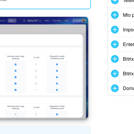
Telef
Mio p
Impo
Enter
Bitr
Bitr
Doma