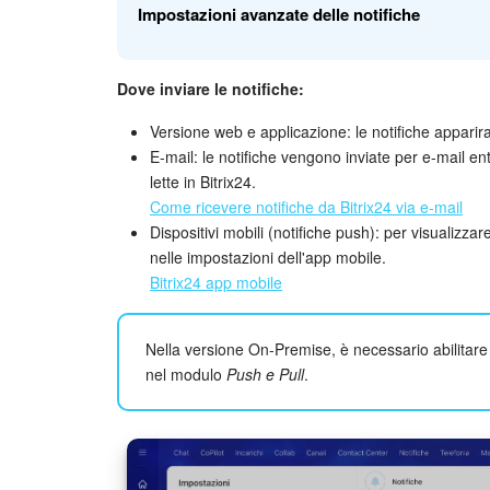
Impostazioni avanzate delle notifiche
Dove inviare le notifiche:
Incarichi.
Specifica quali notifiche sugli incarichi 
creazione e modifiche, assegnazione di incarichi e
Versione web e applicazione: le notifiche apparira
E-mail: le notifiche vengono inviate per e-mail e
lette in Bitrix24.
Come ricevere notifiche da Bitrix24 via e-mail
Dispositivi mobili (notifiche push): per visualizzare
nelle impostazioni dell'app mobile.
Bitrix24 app mobile
Nella versione On-Premise, è necessario abilitare
nel modulo
Push e Pull
.