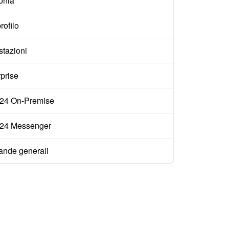
onia
rofilo
stazioni
prise
ix24 On-Premise
ix24 Messenger
nde generali