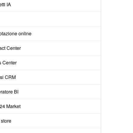
tti IA
otazione online
act Center
s Center
isi CRM
ratore BI
x24 Market
e store