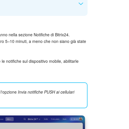
desideri ricevere: commenti, promemoria,
 scadenze imminenti.
nno nella sezione Notifiche di Bitrix24.
ntro 5–10 minuti, a meno che non siano già state
 le notifiche sul dispositivo mobile, abilitarle
 l'opzione
Invia notifiche PUSH ai cellulari