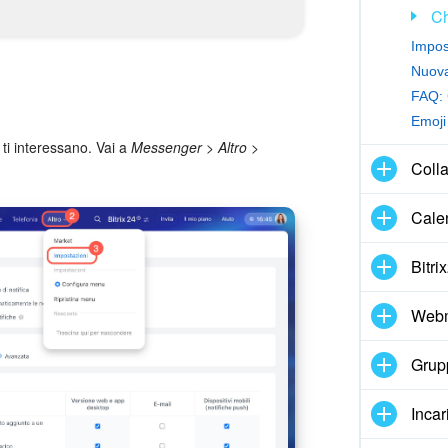
C
FAQ: 
Emoji 
e ti interessano. Vai a
Messenger
>
Altro
>
Coll
Cale
Bitri
Webm
Grupp
Incar