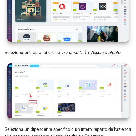
Webmail
Gruppi di lavoro
Incarichi e progetti
Progetti IA
Seleziona un'app e fai clic su
Tre punti (...)
>
Accesso utente
.
CRM
Prenotazione online
Contact Center
Sales Center
Analisi CRM
Seleziona un dipendente specifico o un intero reparto dell'azienda
Generatore BI
che potranno accedere all'app, fai clic su
Seleziona
.