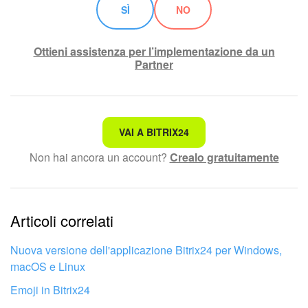
SÌ
NO
Ottieni assistenza per l’implementazione da un
Partner
Non è quello che sto cercando.
VAI A BITRIX24
Non hai ancora un account?
Crealo gratuitamente
Testo complesso e incomprensibile
Le informazioni sono obsolete.
Articoli correlati
Troppo breve, ho bisogno di maggiori informazioni.
Non mi soddisfa come funziona questo strumento
Nuova versione dell'applicazione Bitrix24 per Windows,
macOS e Linux
Emoji in Bitrix24