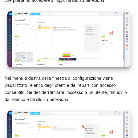
Bitrix24 Market
Siti e store
Online store
Dipendenti
Knowledge base
Nel menu a destra della finestra di configurazione viene
visualizzato l'elenco degli utenti e dei reparti con accesso
Firma elettronica
consentito. Se desideri limitare l'accesso a un utente, rimuovilo
dall'elenco e fai clic su
Seleziona
.
Firma elettronica per HR
Automazione
Flussi di lavoro