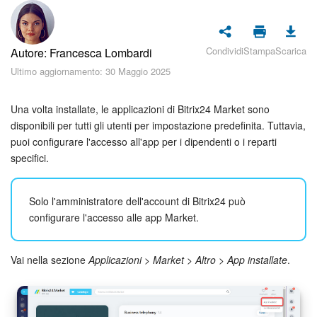
Piani e pagamento
Sicurezza in Bitrix24
Condividi
Stampa
Scarica
Autore: Francesca Lombardi
Ultimo aggiornamento: 30 Maggio 2025
Come iniziare?
Una volta installate, le applicazioni di Bitrix24 Market sono
CoPilot: IA in Bitrix24
disponibili per tutti gli utenti per impostazione predefinita. Tuttavia,
puoi configurare l'accesso all'app per i dipendenti o i reparti
Feed
specifici.
Messenger
Solo l'amministratore dell'account di Bitrix24 può
Collab
configurare l'accesso alle app Market.
Calendario
Vai nella sezione
Applicazioni
>
Market
>
Altro
>
App installate
.
Bitrix24 Drive