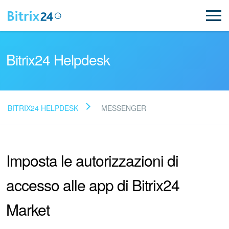
Bitrix24 Helpdesk
BITRIX24 HELPDESK
MESSENGER
Leggi le domande frequenti
Imposta le autorizzazioni di
Novità
accesso alle app di Bitrix24
Supporto Bitrix24
Market
Registrazione e accesso