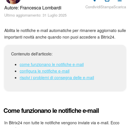
Piani e pagamento
Condividi
Stampa
Scarica
Autore: Francesca Lombardi
Ultimo aggiornamento: 31 Luglio 2025
Sicurezza in Bitrix24
Come iniziare?
Abilita le notifiche e-mail automatiche per rimanere aggiornato sulle
importanti novità anche quando non puoi accedere a Bitrix24.
CoPilot: IA in Bitrix24
Contenuto dell'articolo:
Feed
come funzionano le notifiche e-mail
configura le notifiche e-mail
Messenger
risolvi i problemi di consegna delle e-mail
Collab
Calendario
Come funzionano le notifiche e-mail
Bitrix24 Drive
In Bitrix24 non tutte le notifiche vengono inviate via e-mail. Ecco