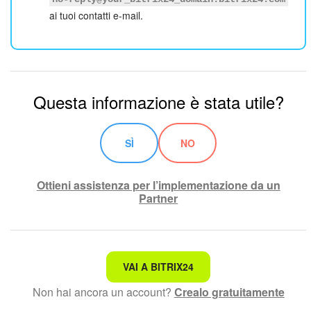
ai tuoi contatti e-mail.
Questa informazione è stata utile?
SÌ
NO
Ottieni assistenza per l’implementazione da un
Partner
Non è quello che sto cercando.
VAI A BITRIX24
Non hai ancora un account?
Crealo gratuitamente
Testo complesso e incomprensibile