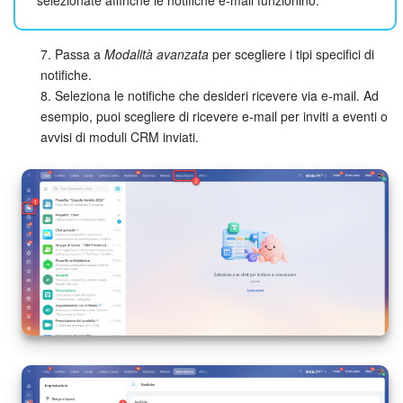
Marketing
7. Passa a
Modalità avanzata
per scegliere i tipi specifici di
notifiche.
Gestione inventario
8. Seleziona le notifiche che desideri ricevere via e-mail. Ad
esempio, puoi scegliere di ricevere e-mail per inviti a eventi o
Telefonia
avvisi di moduli CRM inviati.
Mio profilo
Impostazioni
Enterprise
Bitrix24 On-Premise
Bitrix24 Messenger
Domande generali