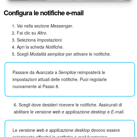
Configura le notifiche e-mail
Bitrix24 Market
Vai nella sezione
Messenger
.
Siti e store
Fai clic su
Altro
.
Seleziona
Impostazioni
.
Online store
Apri la scheda
Notifiche
.
Scegli
Modalità semplice
per attivare le notifiche.
Dipendenti
Passare da
Avanzata
a
Semplice
reimposterà le
Knowledge base
impostazioni attuali delle notifiche. Puoi regolarle
nuovamente al Passo 8.
Firma elettronica
Firma elettronica per HR
6. Scegli dove desideri ricevere le notifiche. Assicurati di
abilitare le
versione web e applicazione desktop
e
E-mail
.
Automazione
Le
versione web e applicazione desktop
devono essere
Flussi di lavoro
selezionate affinché le notifiche e-mail funzionino.