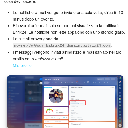
Webmail
cosa devi sapere:
Le notifiche e-mail vengono inviate una sola volta, circa 5–10
Gruppi di lavoro
minuti dopo un evento.
Riceverai un'e-mail solo se non hai visualizzato la notifica in
Incarichi e progetti
Bitrix24. Le notifiche non lette appaiono con uno sfondo giallo.
Le e-mail provengono da
Progetti IA
.
no‑reply@your_bitrix24_domain.bitrix24.com
I messaggi vengono inviati all'indirizzo e-mail salvato nel tuo
CRM
profilo sotto
Indirizzo e-mail
.
Mio profilo
Prenotazione online
Contact Center
Sales Center
Analisi CRM
Generatore BI