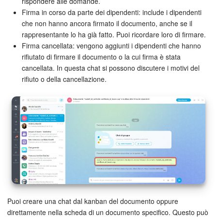
Webmail
rispondere alle domande.
Firma in corso da parte dei dipendenti: include i dipendenti
che non hanno ancora firmato il documento, anche se il
Gruppi di lavoro
rappresentante lo ha già fatto. Puoi ricordare loro di firmare.
Firma cancellata: vengono aggiunti i dipendenti che hanno
Incarichi e progetti
rifiutato di firmare il documento o la cui firma è stata
cancellata. In questa chat si possono discutere i motivi del
Progetti IA
rifiuto o della cancellazione.
CRM
Prenotazione online
Contact Center
Sales Center
Analisi CRM
Puoi creare una chat dal kanban del documento oppure
direttamente nella scheda di un documento specifico. Questo può
Generatore BI