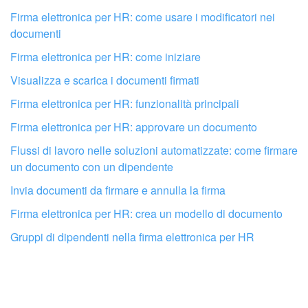
Firma elettronica per HR: come usare i modificatori nei
documenti
Firma elettronica per HR: come iniziare
Visualizza e scarica i documenti firmati
Firma elettronica per HR: funzionalità principali
Firma elettronica per HR: approvare un documento
Flussi di lavoro nelle soluzioni automatizzate: come firmare
un documento con un dipendente
Invia documenti da firmare e annulla la firma
Firma elettronica per HR: crea un modello di documento
Fai configurare il tuo Bitrix24 a un
professionista locale
Gruppi di dipendenti nella firma elettronica per HR
TROVA UN PARTNER BITRIX24 VICINO A ME