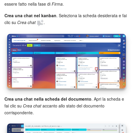
essere fatto nella fase di
Firma
.
Bitrix24 Market
Crea una chat nel kanban
. Seleziona la scheda desiderata e fai
clic su
Crea chat
.
Siti e store
Online store
Dipendenti
Knowledge base
Firma elettronica
Crea una chat nella scheda del documento
. Apri la scheda e
Firma elettronica per HR
fai clic su
Crea chat
accanto allo stato del documento
corrispondente.
Automazione
Flussi di lavoro