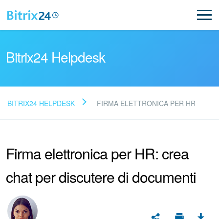
Bitrix24 Helpdesk
BITRIX24 HELPDESK
FIRMA ELETTRONICA PER HR
Leggi le domande frequenti
Firma elettronica per HR: crea
Novità
chat per discutere di documenti
Supporto Bitrix24
Registrazione e accesso