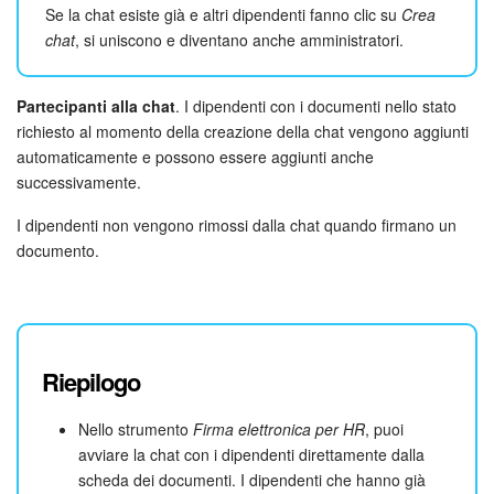
Se la chat esiste già e altri dipendenti fanno clic su
Crea
chat
, si uniscono e diventano anche amministratori.
INIZIA GRATIS
Partecipanti alla chat
. I dipendenti con i documenti nello stato
ACCEDI
richiesto al momento della creazione della chat vengono aggiunti
automaticamente e possono essere aggiunti anche
successivamente.
I dipendenti non vengono rimossi dalla chat quando firmano un
documento.
Riepilogo
Nello strumento
Firma elettronica per HR
, puoi
avviare la chat con i dipendenti direttamente dalla
scheda dei documenti. I dipendenti che hanno già