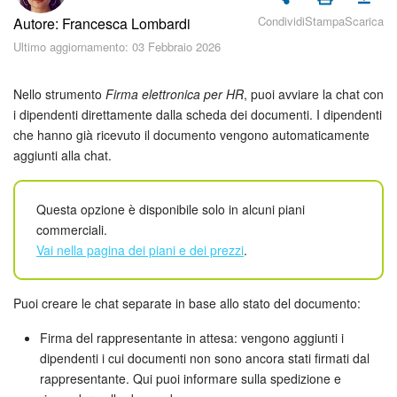
Piani e pagamento
Condividi
Stampa
Scarica
Autore: Francesca Lombardi
Ultimo aggiornamento: 03 Febbraio 2026
Sicurezza in Bitrix24
Come iniziare?
Nello strumento
Firma elettronica per HR
, puoi avviare la chat con
i dipendenti direttamente dalla scheda dei documenti. I dipendenti
che hanno già ricevuto il documento vengono automaticamente
CoPilot: IA in Bitrix24
aggiunti alla chat.
Feed
Questa opzione è disponibile solo in alcuni piani
Messenger
commerciali.
Vai nella pagina dei piani e dei prezzi
.
Collab
Puoi creare le chat separate in base allo stato del documento:
Calendario
Firma del rappresentante in attesa: vengono aggiunti i
Bitrix24 Drive
dipendenti i cui documenti non sono ancora stati firmati dal
rappresentante. Qui puoi informare sulla spedizione e