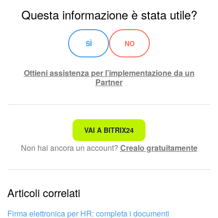
Questa informazione è stata utile?
SÌ
NO
Ottieni assistenza per l’implementazione da un
Partner
Non è quello che sto cercando.
VAI A BITRIX24
Non hai ancora un account?
Crealo gratuitamente
Testo complesso e incomprensibile
Le informazioni sono obsolete.
Articoli correlati
Troppo breve, ho bisogno di maggiori informazioni.
Non mi soddisfa come funziona questo strumento
Firma elettronica per HR: completa i documenti