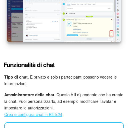
Marketing
Gestione inventario
Telefonia
Mio profilo
Funzionalità di chat
Impostazioni
Tipo di chat
. È privato e solo i partecipanti possono vedere le
Enterprise
informazioni.
Bitrix24 On-Premise
Amministratore della chat
. Questo è il dipendente che ha creato
la chat. Puoi personalizzarlo, ad esempio modificare l'avatar e
impostare le autorizzazioni.
Bitrix24 Messenger
Crea e configura chat in Bitrix24
Domande generali