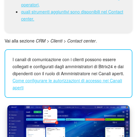
Webmail
operatori,
quali strumenti aggiuntivi sono disponibili nel Contact
Gruppi di lavoro
center.
Incarichi e progetti
Vai alla sezione
CRM > Clienti > Contact center
.
Progetti IA
I canali di comunicazione con i clienti possono essere
CRM
collegati e configurati dagli amministratori di Bitrix24 e dai
dipendenti con il ruolo di Amministratore nei Canali aperti.
Prenotazione online
Come configurare le autorizzazioni di accesso nei Canali
aperti
Contact Center
Sales Center
Analisi CRM
Generatore BI