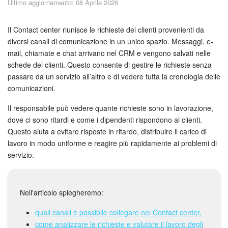
Ultimo aggiornamento: 08 Aprile 2026
Piani e pagamento
Sicurezza in Bitrix24
Il Contact center riunisce le richieste dei clienti provenienti da
diversi canali di comunicazione in un unico spazio. Messaggi, e-
mail, chiamate e chat arrivano nel CRM e vengono salvati nelle
Come iniziare?
schede dei clienti. Questo consente di gestire le richieste senza
passare da un servizio all’altro e di vedere tutta la cronologia delle
CoPilot: IA in Bitrix24
comunicazioni.
Feed
Il responsabile può vedere quante richieste sono in lavorazione,
dove ci sono ritardi e come i dipendenti rispondono ai clienti.
Messenger
Questo aiuta a evitare risposte in ritardo, distribuire il carico di
lavoro in modo uniforme e reagire più rapidamente ai problemi di
Collab
servizio.
Calendario
Nell'articolo spiegheremo:
Bitrix24 Drive
quali canali è possibile collegare nel Contact center,
come analizzare le richieste e valutare il lavoro degli