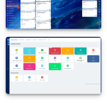
Bitrix24 Market
Siti e store
Online store
Dipendenti
Knowledge base
Firma elettronica
Firma elettronica per HR
Automazione
Flussi di lavoro