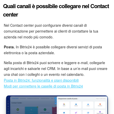
Quali canali è possibile collegare nel Contact
Marketing
center
Gestione inventario
Nel Contact center puoi configurare diversi canali di
comunicazione per permettere ai clienti di contattare la tua
Telefonia
azienda nel modo più comodo.
Mio profilo
Posta.
In Bitrix24 è possibile collegare diversi servizi di posta
elettronica o la posta aziendale.
Impostazioni
Nella posta di Bitrix24 puoi scrivere e leggere e-mail, collegarle
agli incarichi e salvarle nel CRM. In base a un’e-mail puoi creare
Enterprise
una chat con i colleghi o un evento nel calendario.
Posta in Bitrix24: funzionalità e piani disponibili
Bitrix24 On-Premise
Modi per connettere le caselle di posta in Bitrix24
Bitrix24 Messenger
Domande generali