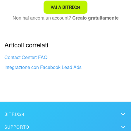
Non è quello che sto cercando.
VAI A BITRIX24
Non hai ancora un account?
Crealo gratuitamente
Testo complesso e incomprensibile
Le informazioni sono obsolete.
Articoli correlati
Troppo breve, ho bisogno di maggiori informazioni.
Non mi soddisfa come funziona questo strumento
Contact Center: FAQ
Integrazione con Facebook Lead Ads
BITRIX24
Bitrix24
SUPPORTO
Prezzi