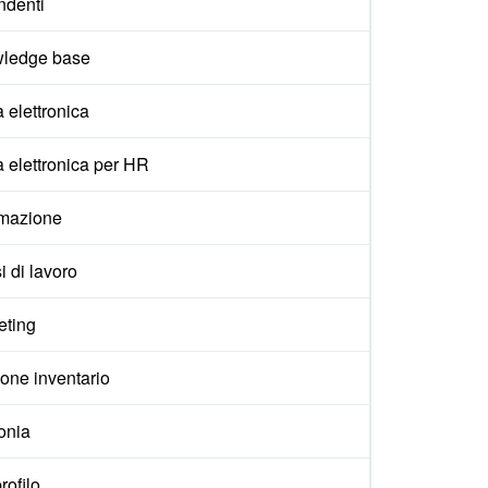
ndenti
ledge base
 elettronica
 elettronica per HR
mazione
i di lavoro
eting
one inventario
onia
rofilo