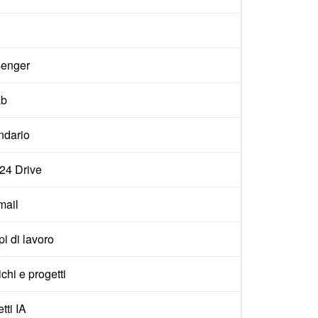
enger
ab
ndario
x24 Drive
ail
i di lavoro
ichi e progetti
tti IA