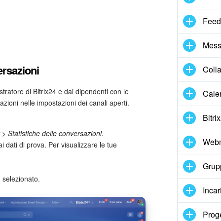
Feed
Mess
ersazioni
Coll
tratore di Bitrix24 e dai dipendenti con le
Cale
azioni nelle impostazioni dei canali aperti.
Bitri
> Statistiche delle conversazioni.
Webm
 dati di prova. Per visualizzare le tue
Grupp
o selezionato.
Incar
Proge