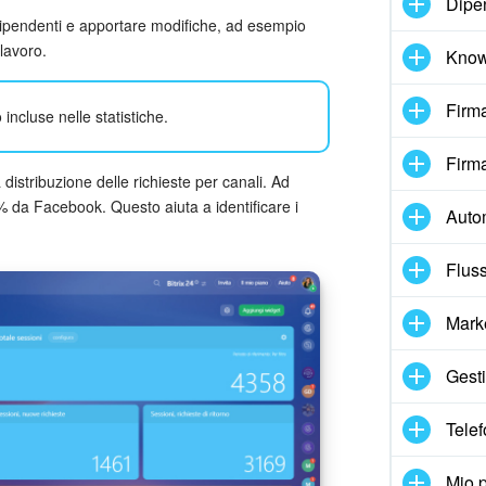
Dipe
i dipendenti e apportare modifiche, ad esempio
 lavoro.
Know
Firma
cluse nelle statistiche.
Firma
istribuzione delle richieste per canali. Ad
da Facebook. Questo aiuta a identificare i
Auto
Fluss
Mark
Gesti
Telef
Mio p