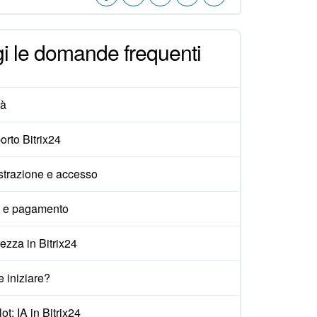
i le domande frequenti
tà
rto Bitrix24
strazione e accesso
i e pagamento
ezza in Bitrix24
 iniziare?
ot: IA in Bitrix24