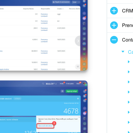
CRM
Pren
Cont
Ca