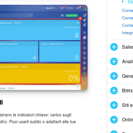
M
Conta
Conta
Conta
Integ
Sale
Anal
Gene
Bitri
i
Siti 
strano le indicatori chiave: carico sugli
Onlin
altro. Puoi usarli subito o adattarli alle tue