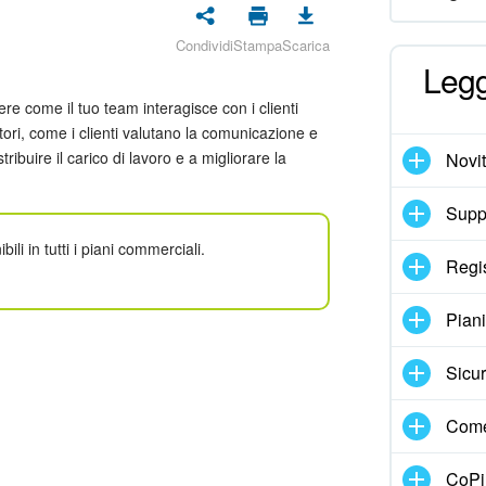
Condividi
Stampa
Scarica
Legg
re come il tuo team interagisce con i clienti
atori, come i clienti valutano la comunicazione e
ribuire il carico di lavoro e a migliorare la
Novi
Suppo
bili in tutti i piani commerciali.
Regi
Pian
Sicur
Come
CoPil