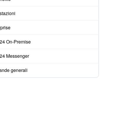
stazioni
prise
ix24 On-Premise
ix24 Messenger
nde generali