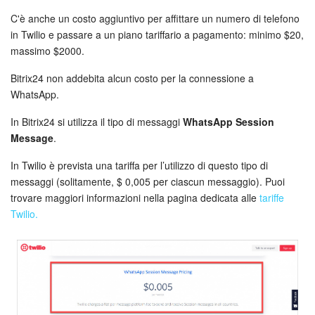
C'è anche un costo aggiuntivo per affittare un numero di telefono
Bitrix24 Market
in Twilio e passare a un piano tariffario a pagamento: minimo $20,
massimo $2000.
Siti e store
Bitrix24 non addebita alcun costo per la connessione a
WhatsApp.
Online store
In Bitrix24 si utilizza il tipo di messaggi
WhatsApp Session
Dipendenti
Message
.
In Twilio è prevista una tariffa per l’utilizzo di questo tipo di
Knowledge base
messaggi (solitamente, $ 0,005 per ciascun messaggio). Puoi
trovare maggiori informazioni nella pagina dedicata alle
tariffe
Firma elettronica
Twilio.
Firma elettronica per HR
Automazione
Flussi di lavoro