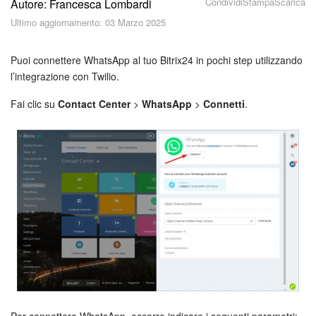
Condividi
Stampa
Scarica
Autore: Francesca Lombardi
Piani e pagamento
Ultimo aggiornamento: 03 Marzo 2025
Sicurezza in Bitrix24
Puoi connettere WhatsApp al tuo Bitrix24 in pochi step utilizzando
Come iniziare?
l’integrazione con Twilio.
Fai clic su
Contact Center
>
WhatsApp
>
Connetti
.
CoPilot: IA in Bitrix24
Feed
Messenger
Collab
Calendario
Bitrix24 Drive