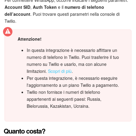
Webmail
Per connettere WhatsApp, occorre indicare i seguenti parametri:
Account SID
,
Auth Token
e il
numero di telefono
dell’account
. Puoi trovare questi parametri nella console di
Gruppi di lavoro
Twilio.
Incarichi e progetti
Attenzione!
Progetti IA
In questa integrazione è necessario affittare un
numero di telefono in Twilio. Puoi trasferire il tuo
CRM
numero su Twilio e usarlo, ma con alcune
limitazioni.
Scopri di più
.
Prenotazione online
Per questa integrazione, è necessario eseguire
l'aggiornamento a un piano Twilio a pagamento.
Contact Center
Twilio non fornisce i numeri di telefono
appartenenti ai seguenti paesi: Russia,
Sales Center
Bielorussia, Kazakistan, Ucraina.
Analisi CRM
Quanto costa?
Generatore BI