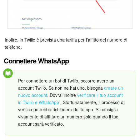
Marketing
Gestione inventario
Inoltre, in Twilio è prevista una tariffa per l’affitto del numero di
Telefonia
telefono.
Mio profilo
Connettere WhatsApp
Impostazioni
Per connettere un bot di Twilio, occorre avere un
Enterprise
account Twilio. Se non ne hai uno, bisogna
creare un
nuovo account
. Dovrai inoltre
verificare il tuo account
in Twilio e WhatsApp
. Sfortunatamente, il processo di
Bitrix24 On-Premise
verifica potrebbe richiedere del tempo. Si consiglia
vivamente di affittare un numero solo quando il tuo
Bitrix24 Messenger
account sarà verificato.
Domande generali