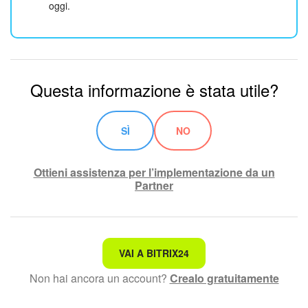
oggi.
Questa informazione è stata utile?
SÌ
NO
Ottieni assistenza per l’implementazione da un
Partner
Non è quello che sto cercando.
VAI A BITRIX24
Non hai ancora un account?
Crealo gratuitamente
Testo complesso e incomprensibile