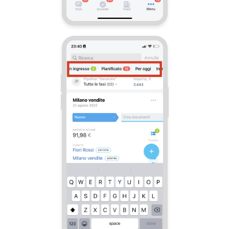
Bitrix24 Market
Siti e store
Online store
Dipendenti
Knowledge base
Firma elettronica
Firma elettronica per HR
Automazione
Flussi di lavoro