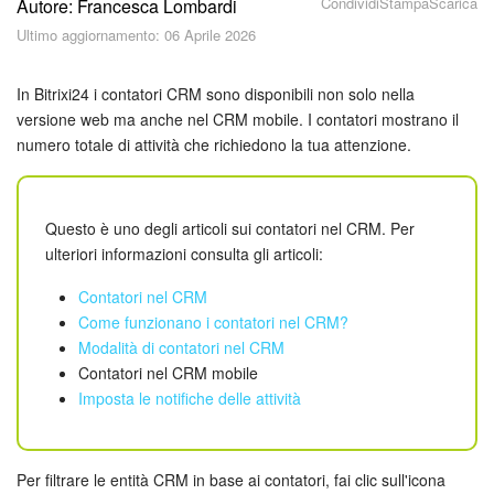
Condividi
Stampa
Scarica
Autore: Francesca Lombardi
Piani e pagamento
Ultimo aggiornamento: 06 Aprile 2026
Sicurezza in Bitrix24
In Bitrixi24 i contatori CRM sono disponibili non solo nella
Come iniziare?
versione web ma anche nel CRM mobile. I contatori mostrano il
numero totale di attività che richiedono la tua attenzione.
CoPilot: IA in Bitrix24
Feed
Questo è uno degli articoli sui contatori nel CRM. Per
ulteriori informazioni consulta gli articoli:
Messenger
Contatori nel CRM
Come funzionano i contatori nel CRM?
Collab
Modalità di contatori nel CRM
Contatori nel CRM mobile
Calendario
Imposta le notifiche delle attività
Bitrix24 Drive
Per filtrare le entità CRM in base ai contatori, fai clic sull'icona