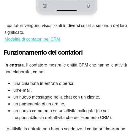
Marketing
Gestione inventario
I contatori vengono visualizzati in diversi colori a seconda del loro
significato.
Modalità di contatori nel CRM
Telefonia
Funzionamento dei contatori
Mio profilo
In entrata
. Il contatore mostra le entità CRM che hanno le attività
Impostazioni
non elaborate, come:
una chiamata in entrata o persa,
Enterprise
un'e-mail,
un nuovo messaggio nella chat con un cliente,
Bitrix24 On-Premise
un pagamento di un ordine,
un nuovo commento su un'attività collegata (se sei
Bitrix24 Messenger
responsabile sia dell'attività che dell'elemento CRM).
Domande generali
Le attività in entrata non hanno scadenze. I contatori rimarranno