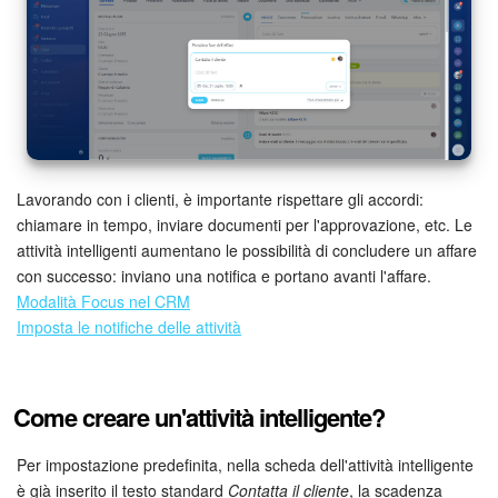
Webmail
Gruppi di lavoro
Incarichi e progetti
Progetti IA
Lavorando con i clienti, è importante rispettare gli accordi:
CRM
chiamare in tempo, inviare documenti per l'approvazione, etc. Le
attività intelligenti aumentano le possibilità di concludere un affare
Prenotazione online
con successo: inviano una notifica e portano avanti l'affare.
Modalità Focus nel CRM
Imposta le notifiche delle attività
Contact Center
Sales Center
Come creare un'attività intelligente?
Analisi CRM
Per impostazione predefinita, nella scheda dell'attività intelligente
Generatore BI
è già inserito il testo standard
Contatta il cliente
, la scadenza