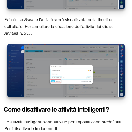
Marketing
Fai clic su
Salva
e l'attività verrà visualizzata nella timeline
Gestione inventario
dell'affare. Per annullare la creazione dell'attività, fai clic su
Annulla (ESC)
.
Telefonia
Mio profilo
Impostazioni
Enterprise
Bitrix24 On-Premise
Come disattivare le attività intelligenti?
Bitrix24 Messenger
Le attività intelligenti sono attivate per impostazione predefinita.
Domande generali
Puoi disattivarle in due modi: