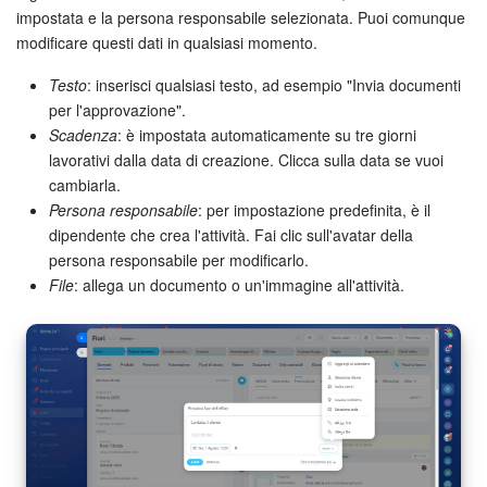
impostata e la persona responsabile selezionata. Puoi comunque
modificare questi dati in qualsiasi momento.
Bitrix24 Market
Testo
: inserisci qualsiasi testo, ad esempio "Invia documenti
Siti e store
per l'approvazione".
Scadenza
: è impostata automaticamente su tre giorni
Online store
lavorativi dalla data di creazione. Clicca sulla data se vuoi
cambiarla.
Dipendenti
Persona responsabile
: per impostazione predefinita, è il
dipendente che crea l'attività. Fai clic sull'avatar della
Knowledge base
persona responsabile per modificarlo.
File
: allega un documento o un'immagine all'attività.
Firma elettronica
Firma elettronica per HR
Automazione
Flussi di lavoro