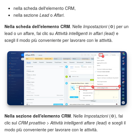
nella scheda dell'elemento CRM,
nella sezione
Lead
o
Affari
.
INIZIA GRATIS
Nella scheda dell'elemento CRM
. Nelle
Impostazioni
(⚙️) per un
ACCEDI
lead o un affare, fai clic su
Attività intelligenti in affari (lead)
e
scegli il modo più conveniente per lavorare con le attività.
Nella sezione dell'elemento CRM
. Nelle
Impostazioni
(⚙️), fai
clic sul
CRM proattivo
>
Attività intelligenti affare (lead)
e scegli il
modo più conveniente per lavorare con le attività.