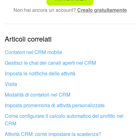
Non hai ancora un account?
Crealo gratuitamente
Testo complesso e incomprensibile
Le informazioni sono obsolete.
Articoli correlati
Troppo breve, ho bisogno di maggiori informazioni.
Non mi soddisfa come funziona questo strumento
Contatori nel CRM mobile
Gestisci le chat dei canali aperti nel CRM
Imposta le notifiche delle attività
Visita
Modalità di contatori nel CRM
Imposta promemoria di attività personalizzate
Come configurare il calcolo automatico del profitto nel
CRM
Attività CRM: come impostare la scadenza?