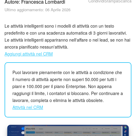
Condividi
Stampa
Scarica
Autore: Francesca Lombardi
Piani e pagamento
Ultimo aggiornamento: 06 Aprile 2026
Sicurezza in Bitrix24
Le attività intelligenti sono i modelli di attività con un testo
Come iniziare?
predefinito e con una scadenza automatica di 3 giorni lavorativi.
Le attività intelligenti appariranno nell'affare o nel lead, se non hai
ancora pianificato nessun'attività.
CoPilot: IA in Bitrix24
Aggiungi attività nel CRM
Feed
Puoi lavorare pienamente con le attività a condizione che
Messenger
il numero di attività aperte non superi 50.000 per tutti i
piani e 100.000 per il piano Enterprise. Non appena
Collab
raggiungi il limite, i contatori si bloccano. Per continuare a
lavorare, completa o elimina le attività obsolete.
Calendario
Attività nel CRM
Bitrix24 Drive