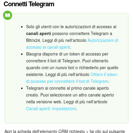
Webmail
Connetti Telegram
Gruppi di lavoro
Solo gli utenti con le autorizzazioni di accesso ai
Incarichi e progetti
canali aperti
possono connettere Telegram a
Bitrix24. Leggi di più nell'articolo
Autorizzazioni di
Progetti IA
accesso ai canali aperti
.
Bisogna disporre di un token di accesso per
CRM
connettere il bot di Telegram. Puoi ottenerlo
quando crei un nuovo bot o richiederlo per quello
Prenotazione online
esistente. Leggi di più nell'articolo
Ottieni il token
di accesso per connettere il bot di Telegram
.
Contact Center
Telegram si connette al primo canale aperto
creato. Puoi selezionare un altro canale aperto
nella versione web. Leggi di più nell'articolo
Sales Center
Canali aperti: Impostazioni
.
Analisi CRM
Generatore BI
Apri la scheda dell'elemento CRM richiesto > fai clic sul pulsante