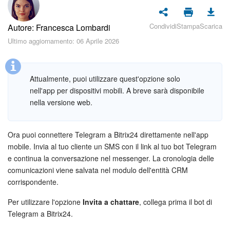
Piani e pagamento
Condividi
Stampa
Scarica
Autore: Francesca Lombardi
Sicurezza in Bitrix24
Ultimo aggiornamento: 06 Aprile 2026
Come iniziare?
Attualmente, puoi utilizzare quest'opzione solo
CoPilot: IA in Bitrix24
nell'app per dispositivi mobili. A breve sarà disponibile
nella versione web.
Feed
Messenger
Ora puoi connettere Telegram a Bitrix24 direttamente nell'app
mobile. Invia al tuo cliente un SMS con il link al tuo bot Telegram
Collab
e continua la conversazione nel messenger. La cronologia delle
comunicazioni viene salvata nel modulo dell'entità CRM
Calendario
corrispondente.
Per utilizzare l'opzione
Invita a chattare
, collega prima il bot di
Bitrix24 Drive
Telegram a Bitrix24.