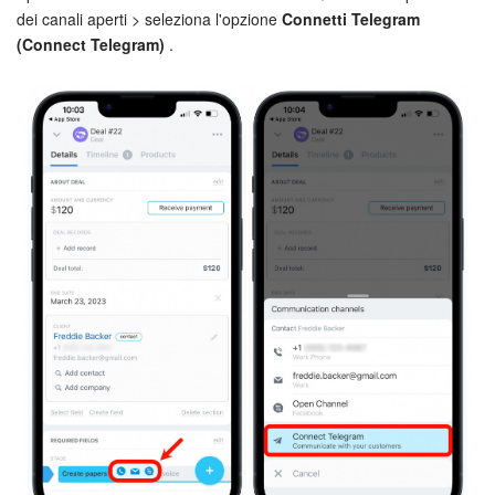
dei canali aperti > seleziona l'opzione
Connetti Telegram
(Connect Telegram)
.
Bitrix24 Market
Siti e store
Online store
Dipendenti
Knowledge base
Firma elettronica
Firma elettronica per HR
Automazione
Flussi di lavoro