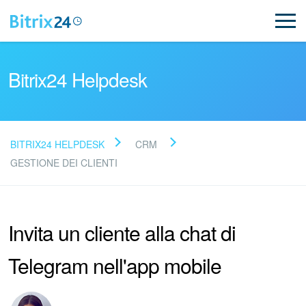
Bitrix24 Helpdesk
BITRIX24 HELPDESK
CRM
Leggi le domande frequenti
GESTIONE DEI CLIENTI
Novità
Invita un cliente alla chat di
Supporto Bitrix24
Telegram nell'app mobile
Registrazione e accesso