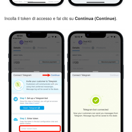
Marketing
Incolla il token di accesso e fai clic su
Continua (Continue)
.
Gestione inventario
Telefonia
Mio profilo
Impostazioni
Enterprise
Bitrix24 On-Premise
Bitrix24 Messenger
Domande generali