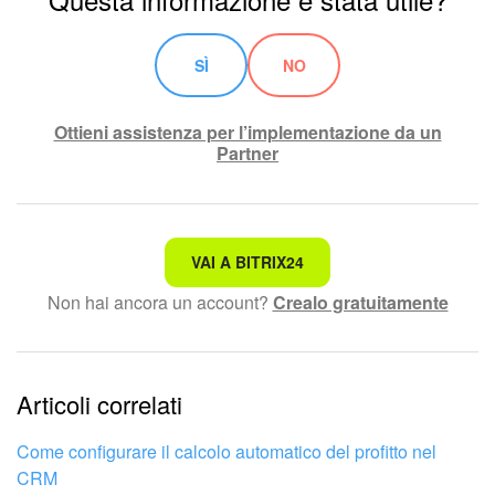
SÌ
NO
Ottieni assistenza per l’implementazione da un
Partner
Non è quello che sto cercando.
VAI A BITRIX24
Non hai ancora un account?
Crealo gratuitamente
Testo complesso e incomprensibile
Le informazioni sono obsolete.
Articoli correlati
Troppo breve, ho bisogno di maggiori informazioni.
Non mi soddisfa come funziona questo strumento
Come configurare il calcolo automatico del profitto nel
CRM