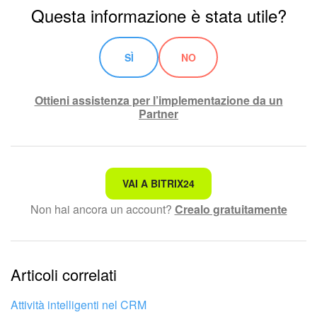
Questa informazione è stata utile?
SÌ
NO
Ottieni assistenza per l’implementazione da un
Partner
Non è quello che sto cercando.
VAI A BITRIX24
Non hai ancora un account?
Crealo gratuitamente
Testo complesso e incomprensibile
Le informazioni sono obsolete.
Articoli correlati
Troppo breve, ho bisogno di maggiori informazioni.
Non mi soddisfa come funziona questo strumento
Attività intelligenti nel CRM