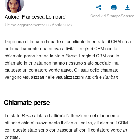
Piani e pagamento
Condividi
Stampa
Scarica
Autore: Francesca Lombardi
Sicurezza in Bitrix24
Ultimo aggiornamento: 06 Aprile 2026
Come iniziare?
Dopo una chiamata da parte di un cliente in entrata, il CRM crea
CoPilot: IA in Bitrix24
automaticamente una nuova attività. I registri CRM con le
chiamate perse hanno lo stato
Perse
. I registri CRM con le
chiamate in entrata non hanno nessuno stato speciale ma
Feed
piuttosto un contatore verde attivo. Gli stati delle chiamate
vengono visualizzati nelle visualizzazioni
Attività
e
Kanban
.
Messenger
Collab
Chiamate perse
Calendario
Lo stato
Perso
aiuta ad attirare l'attenzione del dipendente
affinché chiami nuovamente il cliente. Inoltre, gli elementi CRM
Bitrix24 Drive
con questo stato sono contrassegnati con il contatore verde
In
entrata
.