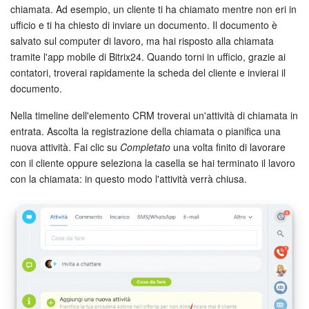
chiamata. Ad esempio, un cliente ti ha chiamato mentre non eri in
Marketing
ufficio e ti ha chiesto di inviare un documento. Il documento è
salvato sul computer di lavoro, ma hai risposto alla chiamata
tramite l'app mobile di Bitrix24. Quando torni in ufficio, grazie ai
Gestione inventario
contatori, troverai rapidamente la scheda del cliente e invierai il
documento.
Telefonia
Nella timeline dell'elemento CRM troverai un'attività di chiamata in
Mio profilo
entrata. Ascolta la registrazione della chiamata o pianifica una
nuova attività. Fai clic su
Completato
una volta finito di lavorare
Impostazioni
con il cliente oppure seleziona la casella se hai terminato il lavoro
con la chiamata: in questo modo l'attività verrà chiusa.
Enterprise
Bitrix24 On-Premise
Bitrix24 Messenger
Domande generali