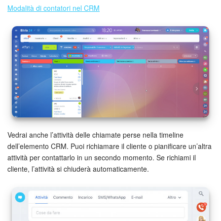
Webmail
Modalità di contatori nel CRM
Gruppi di lavoro
Incarichi e progetti
Progetti IA
CRM
Prenotazione online
Vedrai anche l’attività delle chiamate perse nella timeline
Contact Center
dell’elemento CRM. Puoi richiamare il cliente o pianificare un’altra
attività per contattarlo in un secondo momento. Se richiami il
cliente, l’attività si chiuderà automaticamente.
Sales Center
Analisi CRM
Generatore BI