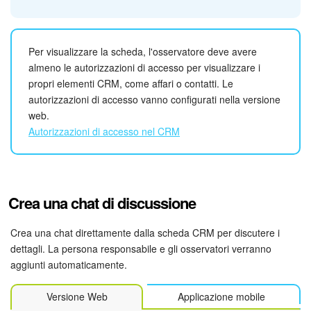
INIZIA GRATIS
Se non riesci a trovare il campo
Osservatori
nella scheda
Per visualizzare la scheda, l'osservatore deve avere
dell'elemento CRM, fai clic su
Seleziona campo
> seleziona
almeno le autorizzazioni di accesso per visualizzare i
ACCEDI
Osservatori
.
propri elementi CRM, come affari o contatti. Le
autorizzazioni di accesso vanno configurati nella versione
web.
Autorizzazioni di accesso nel CRM
Crea una chat di discussione
Crea una chat direttamente dalla scheda CRM per discutere i
dettagli. La persona responsabile e gli osservatori verranno
aggiunti automaticamente.
Versione Web
Applicazione mobile