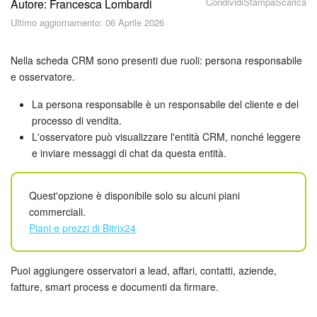
Condividi
Stampa
Scarica
Autore: Francesca Lombardi
Piani e pagamento
Ultimo aggiornamento: 06 Aprile 2026
Sicurezza in Bitrix24
Nella scheda CRM sono presenti due ruoli: persona responsabile
Come iniziare?
e osservatore.
La persona responsabile è un responsabile del cliente e del
CoPilot: IA in Bitrix24
processo di vendita.
L'osservatore può visualizzare l'entità CRM, nonché leggere
Feed
e inviare messaggi di chat da questa entità.
Messenger
Quest'opzione è disponibile solo su alcuni piani
commerciali.
Collab
Piani e prezzi di Bitrix24
Calendario
Puoi aggiungere osservatori a lead, affari, contatti, aziende,
Bitrix24 Drive
fatture, smart process e documenti da firmare.