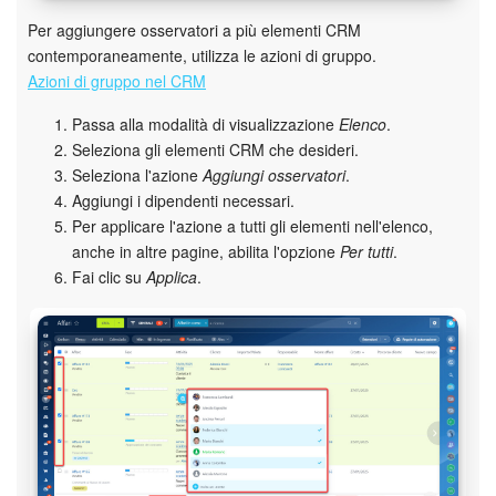
Per aggiungere osservatori a più elementi CRM
Bitrix24 Market
contemporaneamente, utilizza le azioni di gruppo.
Azioni di gruppo nel CRM
Siti e store
Passa alla modalità di visualizzazione
Elenco
.
Seleziona gli elementi CRM che desideri.
Online store
Seleziona l'azione
Aggiungi osservatori
.
Aggiungi i dipendenti necessari.
Dipendenti
Per applicare l'azione a tutti gli elementi nell'elenco,
anche in altre pagine, abilita l'opzione
Per tutti
.
Knowledge base
Fai clic su
Applica
.
Firma elettronica
Firma elettronica per HR
Automazione
Flussi di lavoro