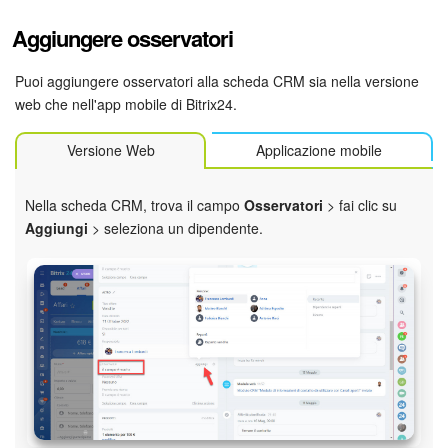
Webmail
Aggiungere osservatori
Gruppi di lavoro
Puoi aggiungere osservatori alla scheda CRM sia nella versione
Incarichi e progetti
web che nell'app mobile di Bitrix24.
Progetti IA
Versione Web
Applicazione mobile
CRM
Nella scheda CRM, trova il campo
Osservatori
> fai clic su
Aggiungi
> seleziona un dipendente.
Prenotazione online
Contact Center
Sales Center
Analisi CRM
Generatore BI