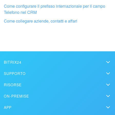
Come configurare il prefisso internazionale per il campo
Telefono nel CRM
Fai configurare il tuo Bitrix24 a un
Come collegare aziende, contatti e affari
professionista locale
TROVA UN PARTNER BITRIX24 VICINO A ME
BITRIX24
Bitrix24
SUPPORTO
Prezzi
Helpdesk
RISORSE
Media kit
Webinar
Blog
Contatti
ON-PREMISE
Tutorial
Articoli
Edizione On-premise
Sulla stampa
Contatta il supporto
APP
Soluzioni
Prova gratuita
Market
Pianifica una demo