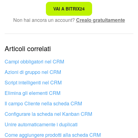
Non è quello che sto cercando.
VAI A BITRIX24
Non hai ancora un account?
Crealo gratuitamente
Testo complesso e incomprensibile
Le informazioni sono obsolete.
Articoli correlati
Troppo breve, ho bisogno di maggiori informazioni.
Non mi soddisfa come funziona questo strumento
Campi obbligatori nel CRM
Azioni di gruppo nel CRM
Script intelligenti nel CRM
Elimina gli elementi CRM
Il campo Cliente nella scheda CRM
Configurare la scheda nel Kanban CRM
Unire automaticamente i duplicati
Come aggiungere prodotti alla scheda CRM