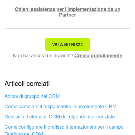
Ottieni assistenza per l’implementazione da un
Partner
Non è quello che sto cercando.
VAI A BITRIX24
Non hai ancora un account?
Crealo gratuitamente
Testo complesso e incomprensibile
Le informazioni sono obsolete.
Articoli correlati
Troppo breve, ho bisogno di maggiori informazioni.
Non mi soddisfa come funziona questo strumento
Azioni di gruppo nel CRM
Come cambiare il responsabile in un elemento CRM
Gestisci gli elementi CRM del dipendente licenziato
Come configurare il prefisso internazionale per il campo
Telefono nel CRM