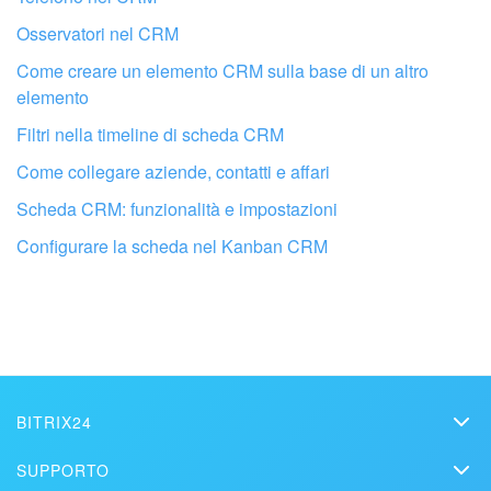
Osservatori nel CRM
Come creare un elemento CRM sulla base di un altro
elemento
Filtri nella timeline di scheda CRM
Come collegare aziende, contatti e affari
Scheda CRM: funzionalità e impostazioni
Fai configurare il tuo Bitrix24 a un
professionista locale
Configurare la scheda nel Kanban CRM
TROVA UN PARTNER BITRIX24 VICINO A ME
BITRIX24
Bitrix24
SUPPORTO
Prezzi