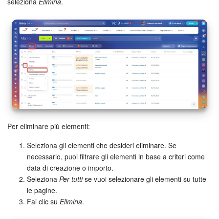
seleziona
Elimina
.
Bitrix24 Market
Siti e store
Online store
Dipendenti
Knowledge base
Per eliminare più elementi:
Firma elettronica
Seleziona gli elementi che desideri eliminare. Se
necessario, puoi filtrare gli elementi in base a criteri come
Firma elettronica per HR
data di creazione o importo.
Seleziona
Per tutti
se vuoi selezionare gli elementi su tutte
Automazione
le pagine.
Fai clic su
Elimina
.
Flussi di lavoro