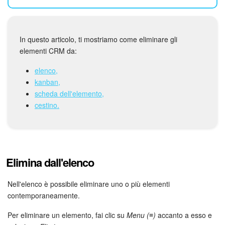
Webmail
Gruppi di lavoro
In questo articolo, ti mostriamo come eliminare gli
Incarichi e progetti
elementi CRM da:
elenco,
Progetti IA
kanban,
scheda dell'elemento,
CRM
cestino.
Prenotazione online
Contact Center
Elimina dall'elenco
Sales Center
Nell'elenco è possibile eliminare uno o più elementi
contemporaneamente.
Analisi CRM
Per eliminare un elemento, fai clic su
Menu (≡)
accanto a esso e
Generatore BI