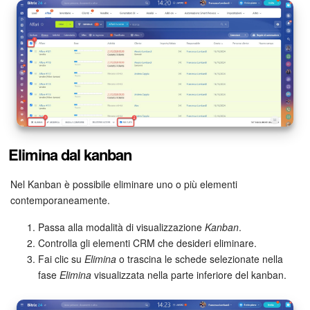
Marketing
Gestione inventario
Telefonia
Mio profilo
Elimina dal kanban
Impostazioni
Nel Kanban è possibile eliminare uno o più elementi
Enterprise
contemporaneamente.
Passa alla modalità di visualizzazione
Kanban
.
Bitrix24 On-Premise
Controlla gli elementi CRM che desideri eliminare.
Fai clic su
Elimina
o trascina le schede selezionate nella
Bitrix24 Messenger
fase
Elimina
visualizzata nella parte inferiore del kanban.
Domande generali