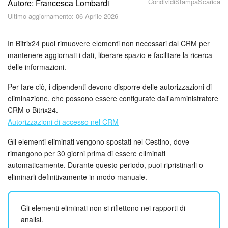
Condividi
Stampa
Scarica
Autore: Francesca Lombardi
Piani e pagamento
Ultimo aggiornamento: 06 Aprile 2026
Sicurezza in Bitrix24
In Bitrix24 puoi rimuovere elementi non necessari dal CRM per
Come iniziare?
mantenere aggiornati i dati, liberare spazio e facilitare la ricerca
delle informazioni.
CoPilot: IA in Bitrix24
Per fare ciò, i dipendenti devono disporre delle autorizzazioni di
eliminazione, che possono essere configurate dall'amministratore
Feed
CRM o Bitrix24.
Autorizzazioni di accesso nel CRM
Messenger
Gli elementi eliminati vengono spostati nel Cestino, dove
rimangono per 30 giorni prima di essere eliminati
Collab
automaticamente. Durante questo periodo, puoi ripristinarli o
eliminarli definitivamente in modo manuale.
Calendario
Bitrix24 Drive
Gli elementi eliminati non si riflettono nei rapporti di
analisi.