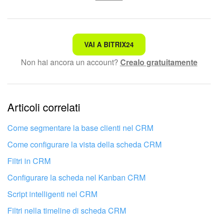
Non è quello che sto cercando.
VAI A BITRIX24
Non hai ancora un account?
Crealo gratuitamente
Testo complesso e incomprensibile
Le informazioni sono obsolete.
Articoli correlati
Troppo breve, ho bisogno di maggiori informazioni.
Non mi soddisfa come funziona questo strumento
Come segmentare la base clienti nel CRM
Come configurare la vista della scheda CRM
Filtri in CRM
Configurare la scheda nel Kanban CRM
Script intelligenti nel CRM
Filtri nella timeline di scheda CRM