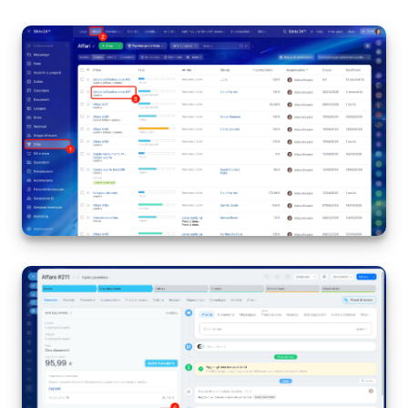
Marketing
Gestione inventario
Telefonia
Mio profilo
Impostazioni
Enterprise
Bitrix24 On-Premise
Bitrix24 Messenger
Domande generali