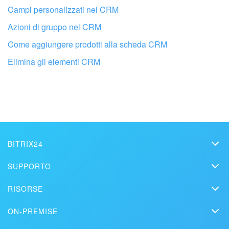
Campi personalizzati nel CRM
Azioni di gruppo nel CRM
Come aggiungere prodotti alla scheda CRM
Elimina gli elementi CRM
Fai configurare il tuo Bitrix24 a un
professionista locale
TROVA UN PARTNER BITRIX24 VICINO A ME
BITRIX24
Bitrix24
SUPPORTO
Prezzi
Helpdesk
RISORSE
Media kit
Webinar
Blog
Contatti
ON-PREMISE
Tutorial
Articoli
Edizione On-premise
Sulla stampa