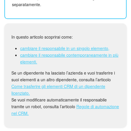
Webmail
separatamente.
Gruppi di lavoro
Incarichi e progetti
In questo articolo scoprirai come:
Progetti IA
cambiare il responsabile in un singolo elemento,
cambiare il responsabile contemporaneamente in più
CRM
elementi.
Prenotazione online
Se un dipendente ha lasciato l’azienda e vuoi trasferire i
suoi elementi a un altro dipendente, consulta l’articolo
Contact Center
Come trasferire gli elementi CRM di un dipendente
licenziato.
Se vuoi modificare automaticamente il responsabile
Sales Center
tramite un robot, consulta l’articolo
Regole di automazione
nel CRM.
Analisi CRM
Generatore BI