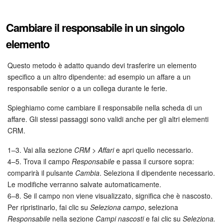
Bitrix24 Market
Cambiare il responsabile in un singolo
elemento
Siti e store
Questo metodo è adatto quando devi trasferire un elemento
Online store
specifico a un altro dipendente: ad esempio un affare a un
responsabile senior o a un collega durante le ferie.
Dipendenti
Spieghiamo come cambiare il responsabile nella scheda di un
Knowledge base
affare. Gli stessi passaggi sono validi anche per gli altri elementi
CRM.
Firma elettronica
1–3. Vai alla sezione
CRM > Affari
e apri quello necessario.
4–5. Trova il campo
Responsabile
e passa il cursore sopra:
Firma elettronica per HR
comparirà il pulsante
Cambia
. Seleziona il dipendente necessario.
Le modifiche verranno salvate automaticamente.
Automazione
6–8. Se il campo non viene visualizzato, significa che è nascosto.
Per ripristinarlo, fai clic su
Seleziona campo
, seleziona
Flussi di lavoro
Responsabile
nella sezione
Campi nascosti
e fai clic su
Seleziona.