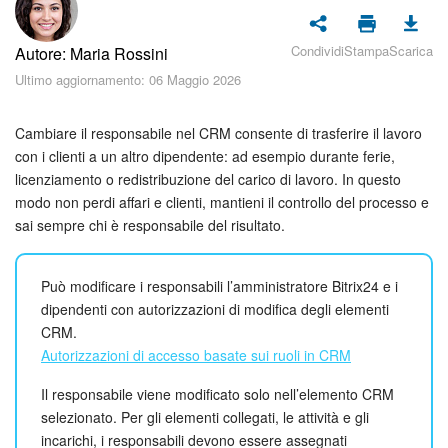
Piani e pagamento
Condividi
Stampa
Scarica
Autore: Maria Rossini
Sicurezza in Bitrix24
Ultimo aggiornamento: 06 Maggio 2026
Come iniziare?
Cambiare il responsabile nel CRM consente di trasferire il lavoro
CoPilot: IA in Bitrix24
con i clienti a un altro dipendente: ad esempio durante ferie,
licenziamento o redistribuzione del carico di lavoro. In questo
modo non perdi affari e clienti, mantieni il controllo del processo e
Feed
sai sempre chi è responsabile del risultato.
Messenger
Può modificare i responsabili l’amministratore Bitrix24 e i
Collab
dipendenti con autorizzazioni di modifica degli elementi
CRM.
Calendario
Autorizzazioni di accesso basate sui ruoli in CRM
Il responsabile viene modificato solo nell’elemento CRM
Bitrix24 Drive
selezionato. Per gli elementi collegati, le attività e gli
incarichi, i responsabili devono essere assegnati