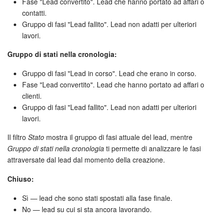
Fase "Lead convertito". Lead che hanno portato ad affari o
contatti.
Bitrix24 Market
Gruppo di fasi "Lead fallito". Lead non adatti per ulteriori
lavori.
Siti e store
Gruppo di stati nella cronologia:
Online store
Gruppo di fasi "Lead in corso". Lead che erano in corso.
Fase "Lead convertito". Lead che hanno portato ad affari o
Dipendenti
clienti.
Gruppo di fasi "Lead fallito". Lead non adatti per ulteriori
Knowledge base
lavori.
Il filtro
Stato
mostra il gruppo di fasi attuale del lead, mentre
Firma elettronica
Gruppo di stati nella cronologia
ti permette di analizzare le fasi
attraversate dal lead dal momento della creazione.
Firma elettronica per HR
Chiuso:
Automazione
Sì — lead che sono stati spostati alla fase finale.
No — lead su cui si sta ancora lavorando.
Flussi di lavoro