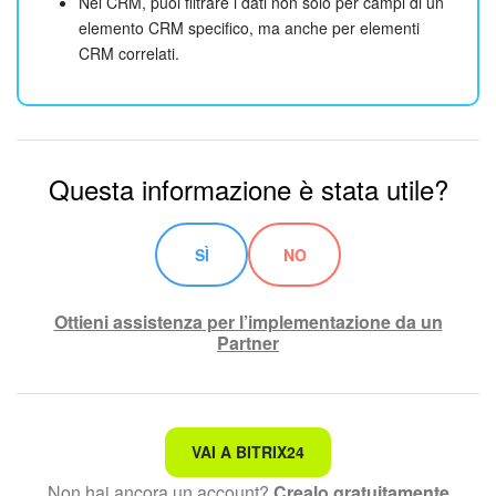
Nel CRM, puoi filtrare i dati non solo per campi di un
elemento CRM specifico, ma anche per elementi
CRM correlati.
Questa informazione è stata utile?
SÌ
NO
Ottieni assistenza per l’implementazione da un
Partner
Non è quello che sto cercando.
VAI A BITRIX24
Non hai ancora un account?
Crealo gratuitamente
Testo complesso e incomprensibile