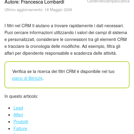
Condividi
Stampa
Scarica
Autore: Francesca Lombardi
Piani e pagamento
Ultimo aggiornamento: 18 Maggio 2026
Sicurezza in Bitrix24
I filtri nel CRM ti aiutano a trovare rapidamente i dati necessari.
Come iniziare?
Puoi cercare informazioni utilizzando i valori dei campi di sistema
e personalizzati, considerare le connessioni tra gli elementi CRM
e tracciare la cronologia delle modifiche. Ad esempio, filtra gli
CoPilot: IA in Bitrix24
affari per dipendente responsabile e scadenza delle attività.
Feed
Verifica se la ricerca dei filtri CRM è disponibile nel tuo
Messenger
piano di Bitrix24
.
Collab
In questo articolo:
Calendario
Lead
Affari
Bitrix24 Drive
Prodotti
Fatture