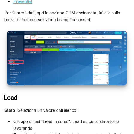
Webmail
Preventivi
Per filtrare i dati, apri la sezione CRM desiderata, fai clic sulla
Gruppi di lavoro
barra di ricerca e seleziona i campi necessari.
Incarichi e progetti
Progetti IA
CRM
Prenotazione online
Contact Center
Lead
Sales Center
Stato
. Seleziona un valore dall'elenco:
Analisi CRM
Gruppo di fasi "Lead in corso". Lead su cui si sta ancora
lavorando.
Generatore BI