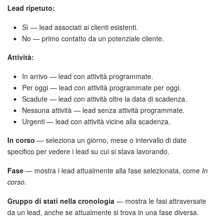
Lead ripetuto:
Marketing
Sì — lead associati ai clienti esistenti.
No — primo contatto da un potenziale cliente.
Gestione inventario
Attività:
Telefonia
In arrivo — lead con attività programmate.
Per oggi — lead con attività programmate per oggi.
Mio profilo
Scadute — lead con attività oltre la data di scadenza.
Nessuna attività — lead senza attività programmate.
Impostazioni
Urgenti — lead con attività vicine alla scadenza.
Enterprise
In corso
— seleziona un giorno, mese o intervallo di date
specifico per vedere i lead su cui si stava lavorando.
Bitrix24 On-Premise
Fase
— mostra i lead attualmente alla fase selezionata, come
In
corso
.
Bitrix24 Messenger
Gruppo di stati nella cronologia
— mostra le fasi attraversate
Domande generali
da un lead, anche se attualmente si trova in una fase diversa.