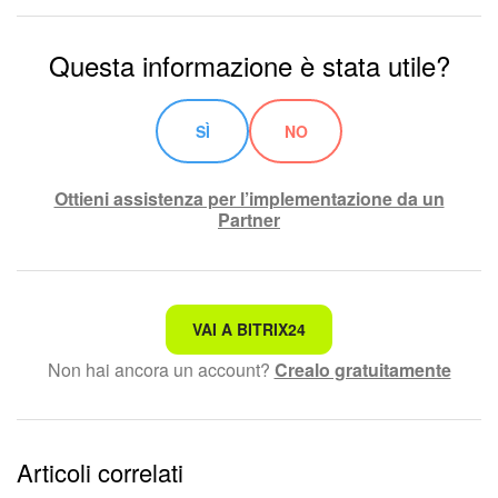
Questa informazione è stata utile?
SÌ
NO
Ottieni assistenza per l’implementazione da un
Partner
Non è quello che sto cercando.
VAI A BITRIX24
Non hai ancora un account?
Crealo gratuitamente
Testo complesso e incomprensibile
Le informazioni sono obsolete.
Articoli correlati
Troppo breve, ho bisogno di maggiori informazioni.