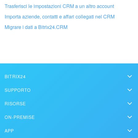
Non mi soddisfa come funziona questo strumento
Trasferisci le impostazioni CRM a un altro account
Importa aziende, contatti e affari collegati nel CRM
Migrare i dati a Bitrix24.CRM
BITRIX24
Bitrix24
SUPPORTO
Prezzi
Helpdesk
RISORSE
Media kit
Fai configurare il tuo Bitrix24 a un
Webinar
Blog
professionista locale
Contatti
ON-PREMISE
Tutorial
Articoli
Edizione On-premise
Sulla stampa
Contatta il supporto
APP
Soluzioni
TROVA UN PARTNER BITRIX24 VICINO A ME
Prova gratuita
Market