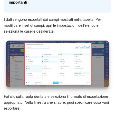
importanti
I dati vengono esportati dai campi mostrati nella tabella. Per
I contatti, a differenza di altri elementi CRM, hanno l'opzione
modificare il set di campi, apri le impostazioni dell'elenco e
Incluso nell'esportazione
. Potrai esportare solo i contatti che
seleziona le caselle desiderate.
hanno questa opzione abilitata.
Puoi abilitare e disabilitare questa opzione nella scheda
Fai clic sulla ruota dentata e seleziona il formato di esportazione
dell'elemento CRM o utilizzando le azioni di gruppo.
appropriato. Nella finestra che si apre, puoi specificare cosa vuoi
esportare: