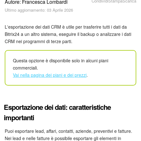
Condividi
Stampa
Scarica
Autore: Francesca Lombardi
Piani e pagamento
Ultimo aggiornamento: 03 Aprile 2026
Sicurezza in Bitrix24
L'esportazione dei dati CRM è utile per trasferire tutti i dati da
Come iniziare?
Bitrix24 a un altro sistema, eseguire il backup o analizzare i dati
CRM nei programmi di terze parti.
CoPilot: IA in Bitrix24
Questa opzione è disponibile solo in alcuni piani
Feed
commerciali.
Vai nella pagina dei piani e dei prezzi
.
Messenger
Collab
Esportazione dei dati: caratteristiche
Calendario
importanti
Bitrix24 Drive
Puoi esportare lead, affari, contatti, aziende, preventivi e fatture.
Nei lead e nelle fatture è possibile esportare gli elementi in