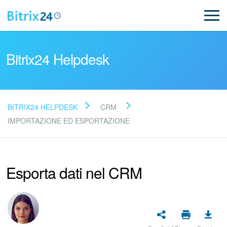
Bitrix24 Helpdesk
BITRIX24 HELPDESK
CRM
Leggi le domande frequenti
IMPORTAZIONE ED ESPORTAZIONE
Novità
Esporta dati nel CRM
Supporto Bitrix24
Registrazione e accesso