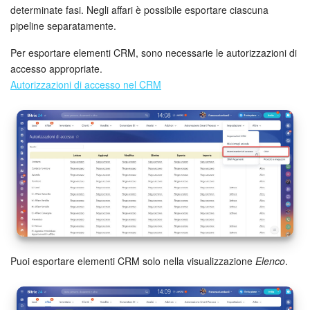
Webmail
determinate fasi. Negli affari è possibile esportare ciascuna
pipeline separatamente.
Gruppi di lavoro
Per esportare elementi CRM, sono necessarie le autorizzazioni di
Incarichi e progetti
accesso appropriate.
Autorizzazioni di accesso nel CRM
Progetti IA
CRM
Prenotazione online
Contact Center
Sales Center
Puoi esportare elementi CRM solo nella visualizzazione
Elenco
.
Analisi CRM
Generatore BI