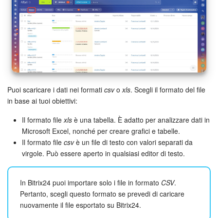
Bitrix24 Market
Siti e store
Online store
Puoi scaricare i dati nei formati
csv
o
xls
. Scegli il formato del file
Dipendenti
in base ai tuoi obiettivi:
Knowledge base
Il formato file
xls
è una tabella. È adatto per analizzare dati in
Microsoft Excel, nonché per creare grafici e tabelle.
Firma elettronica
Il formato file
csv
è un file di testo con valori separati da
virgole. Può essere aperto in qualsiasi editor di testo.
Firma elettronica per HR
In Bitrix24 puoi importare solo i file in formato
CSV
.
Automazione
Pertanto, scegli questo formato se prevedi di caricare
nuovamente il file esportato su Bitrix24.
Flussi di lavoro