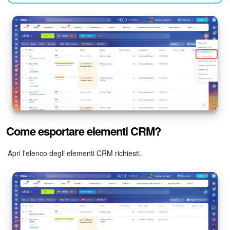
Marketing
Gestione inventario
Telefonia
Mio profilo
Impostazioni
Come esportare elementi CRM?
Enterprise
Apri l'elenco degli elementi CRM richiesti.
Bitrix24 On-Premise
Bitrix24 Messenger
Domande generali