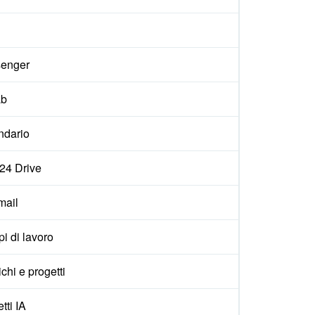
enger
ab
ndario
x24 Drive
ail
i di lavoro
ichi e progetti
tti IA