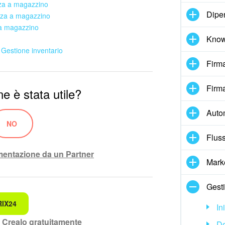
nza a magazzino
Dipe
nza a magazzino
 a magazzino
Know
e Gestione inventario
Firma
Firma
e è stata utile?
Auto
NO
Fluss
ementazione da un Partner
Mark
Gesti
RIX24
ando.
In
?
Crealo gratuitamente
D