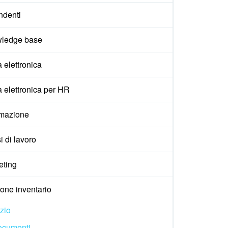
ndenti
ledge base
 elettronica
 elettronica per HR
mazione
i di lavoro
eting
one inventario
izio
ocumenti