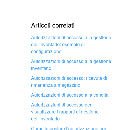
Testo complesso e incomp
Le informazioni sono obso
Articoli correlati
Troppo breve, ho bisogno 
Autorizzazioni di accesso alla gestione
dell'inventario: esempio di
configurazione
Non mi soddisfa come fun
Autorizzazioni di accesso alla gestione
inventario
Autorizzazioni di accesso: ricevuta di
rimanenza a magazzino
Autorizzazioni di accesso alla vendita
Fai configurare il tuo Bitrix24 a un
professionista locale
Autorizzazioni di accesso per
visualizzare i rapporti di gestione
dell'inventario
TROVA UN PARTNER BITRIX24 VICINO A ME
Come impostare l'autorizzazione per