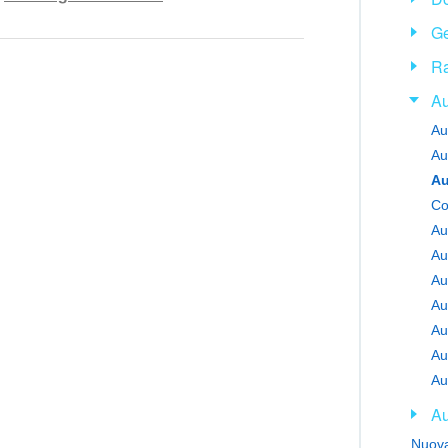
rensibile
Ge
Ra
lete.
Au
di maggiori informazioni.
Au
ziona questo strumento
Au
Au
Au
Au
Au
Nuova 