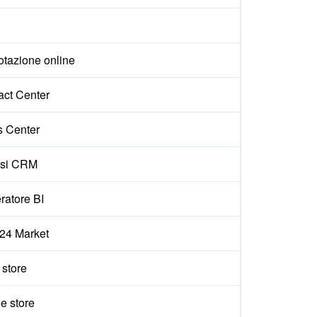
otazione online
act Center
s Center
isi CRM
ratore BI
x24 Market
e store
e store