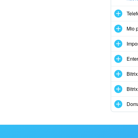
Telef
Mio p
Impo
Enter
Bitr
Bitr
Doma