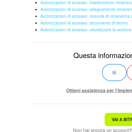
Autorizzazioni di accesso: trasferimento rimane
Autorizzazioni di accesso: adeguamento rimane
Autorizzazioni di accesso: ricevuta di rimanenza
Autorizzazioni di accesso: documento di storno
Autorizzazioni di accesso: visualizzare la sezion
Questa informazion
SÌ
Ottieni assistenza per l’impl
VAI A BIT
Non è quello che sto cerc
Non hai ancora un account