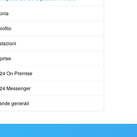
onia
rofilo
stazioni
prise
ix24 On-Premise
ix24 Messenger
nde generali