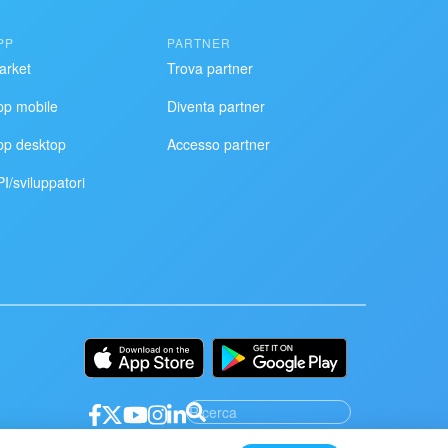
PP
PARTNER
arket
Trova partner
pp mobile
Diventa partner
pp desktop
Accesso partner
I/sviluppatori