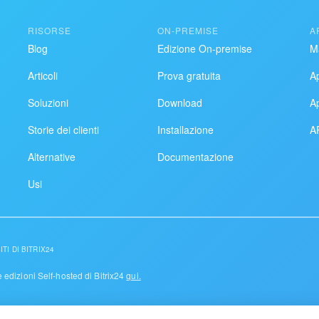
RISORSE
ON-PREMISE
A
Blog
Edizione On-premise
M
Articoli
Prova gratuita
A
Soluzioni
Download
A
Storie dei clienti
Installazione
AP
Alternative
Documentazione
Usi
TI DI BITRIX24
le edizioni Self-hosted di Bitrix24
qui.