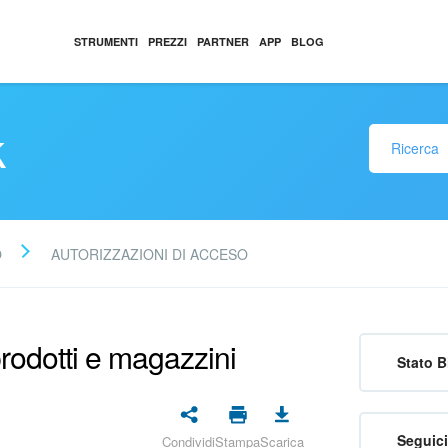
STRUMENTI
PREZZI
PARTNER
APP
BLOG
k
O
AUTORIZZAZIONI DI ACCESO
prodotti e magazzini
Stato B
Seguici
Condividi
Stampa
Scarica