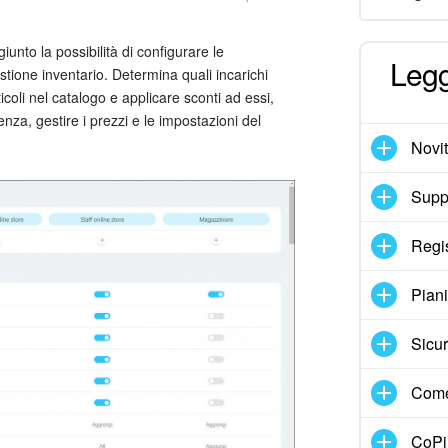
unto la possibilità di configurare le
Legg
estione inventario. Determina quali incarichi
coli nel catalogo e applicare sconti ad essi,
nza, gestire i prezzi e le impostazioni del
Novi
Suppo
Regi
Pian
Sicur
Come
CoPil