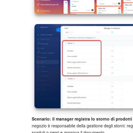
Scenario: il manager registra lo storno di prodott
negozio è responsabile della gestione degli storni: regi
scaduti o persi e approva il documento.