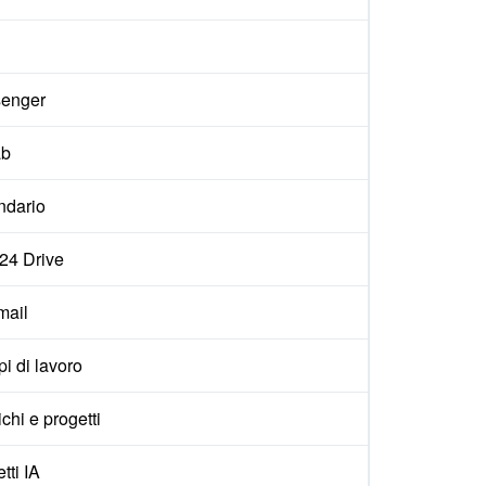
enger
ab
ndario
x24 Drive
ail
i di lavoro
ichi e progetti
tti IA