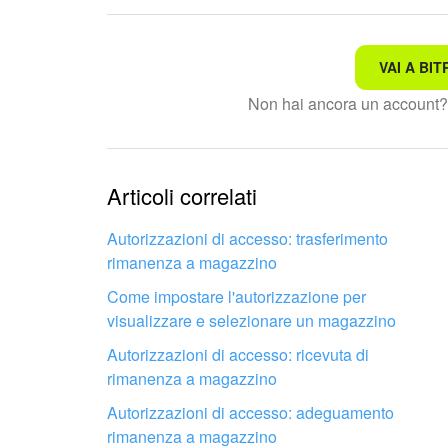
VAI A BIT
Non è quello che sto cerc
Non hai ancora un account
Testo complesso e incomp
Le informazioni sono obso
Articoli correlati
Troppo breve, ho bisogno 
Autorizzazioni di accesso: trasferimento
rimanenza a magazzino
Non mi soddisfa come fun
Come impostare l'autorizzazione per
visualizzare e selezionare un magazzino
Autorizzazioni di accesso: ricevuta di
rimanenza a magazzino
Autorizzazioni di accesso: adeguamento
rimanenza a magazzino