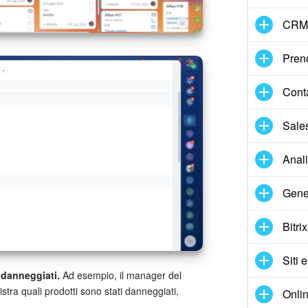
CRM
Pren
Cont
Sale
Anal
Gene
Bitri
Siti 
i danneggiati.
Ad esempio, il manager del
stra quali prodotti sono stati danneggiati,
Onlin