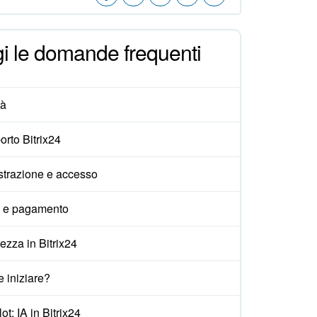
i le domande frequenti
tà
rto Bitrix24
strazione e accesso
i e pagamento
ezza in Bitrix24
 iniziare?
ot: IA in Bitrix24