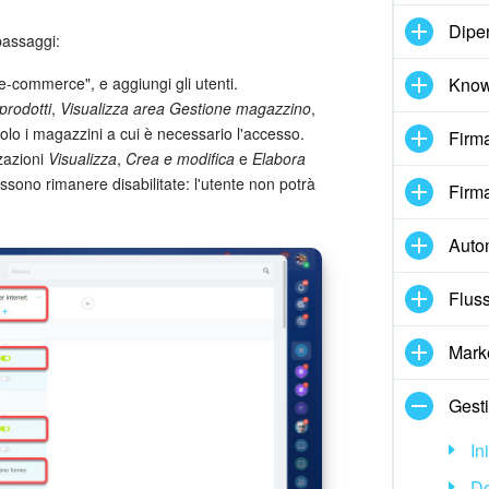
Dipe
passaggi:
Know
-commerce", e aggiungi gli utenti.
prodotti
,
Visualizza area Gestione magazzino
,
olo i magazzini a cui è necessario l'accesso.
Firma
zzazioni
Visualizza
,
Crea e modifica
e
Elabora
ossono rimanere disabilitate: l'utente non potrà
Firma
Auto
Fluss
Mark
Gesti
In
D