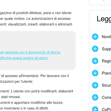
zzino di prodotti difettosi, persi o non idonei
Legg
 per quale motivo. Le autorizzazioni di accesso
i: visualizzarli, crearli, elaborarli o eliminarli.
Novi
Suppo
 per lavorare con il documento di storno
finché possa gestire gli storni
Regi
Pian
di accesso all'inventario.
Per lavorare con il
izzazioni per l'utente:
Sicur
enti. L'utente non potrà modificarli, elaborarli
 stati rimossi.
Come
cumenti e apportare modifiche alle bozze.
n inventario o in caso di difetti.
CoPil