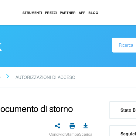
STRUMENTI
PREZZI
PARTNER
APP
BLOG
k
O
AUTORIZZAZIONI DI ACCESO
documento di storno
Stato B
Seguici
Condividi
Stampa
Scarica