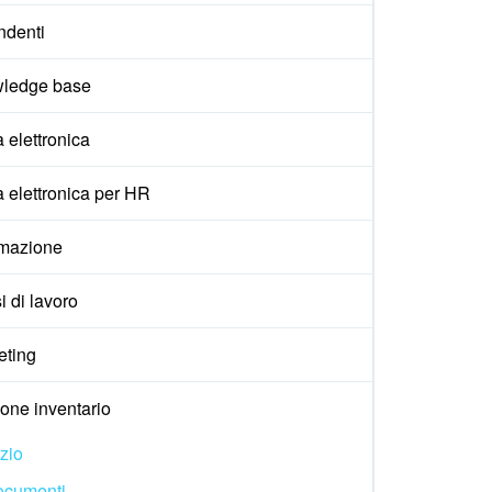
ndenti
ledge base
 elettronica
 elettronica per HR
mazione
i di lavoro
eting
one inventario
izio
ocumenti