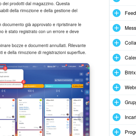
no dei prodotti dal magazzino. Questa
bili della rimozione e della gestione del
Feed
n documento già approvato e ripristinare le
Mess
rno è stato registrato con un errore e deve
Coll
minare bozze e documenti annullati. Rilevante
ti e della rimozione di registrazioni superflue.
Cale
Bitri
Webm
Grupp
Incar
Proge