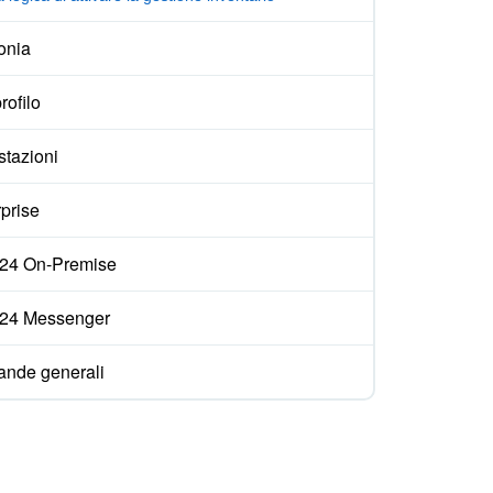
onia
rofilo
stazioni
prise
ix24 On-Premise
ix24 Messenger
nde generali