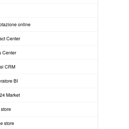
otazione online
act Center
s Center
isi CRM
ratore BI
x24 Market
e store
e store