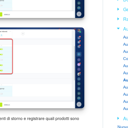
Ge
Ra
Au
Au
Au
Au
Au
Au
Au
nti di storno e registrare quali prodotti sono
Nuova 