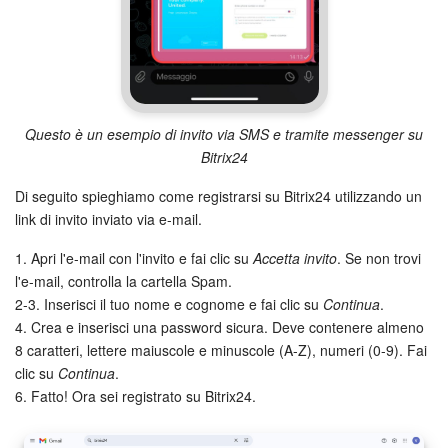
Marketing
Gestione inventario
Telefonia
Questo è un esempio di invito via SMS e tramite messenger su
Bitrix24
Mio profilo
Di seguito spieghiamo come registrarsi su Bitrix24 utilizzando un
link di invito inviato via e-mail.
Impostazioni
1. Apri l'e-mail con l'invito e fai clic su
Accetta invito
. Se non trovi
Enterprise
l'e-mail, controlla la cartella Spam.
2-3. Inserisci il tuo nome e cognome e fai clic su
Continua
.
4. Crea e inserisci una password sicura. Deve contenere almeno
Bitrix24 On-Premise
8 caratteri, lettere maiuscole e minuscole (A-Z), numeri (0-9). Fai
clic su
Continua
.
Bitrix24 Messenger
6. Fatto! Ora sei registrato su Bitrix24.
Domande generali