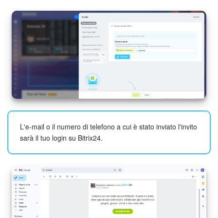
Webmail
Gruppi di lavoro
Incarichi e progetti
Progetti IA
CRM
Prenotazione online
L'e-mail o il numero di telefono a cui è stato inviato l'invito
sarà il tuo login su Bitrix24.
Contact Center
Sales Center
Analisi CRM
Generatore BI