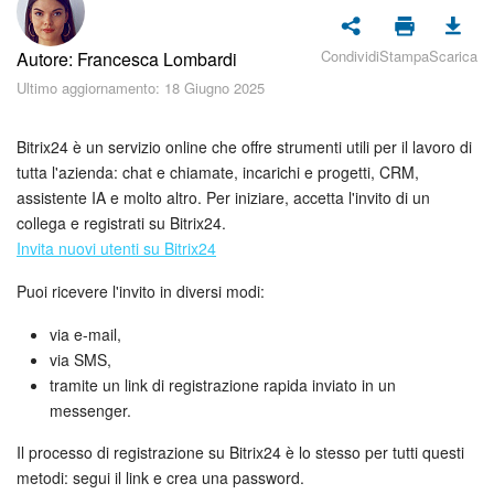
Piani e pagamento
Condividi
Stampa
Scarica
Autore: Francesca Lombardi
Sicurezza in Bitrix24
Ultimo aggiornamento: 18 Giugno 2025
Come iniziare?
Bitrix24 è un servizio online che offre strumenti utili per il lavoro di
CoPilot: IA in Bitrix24
tutta l'azienda: chat e chiamate, incarichi e progetti, CRM,
assistente IA e molto altro. Per iniziare, accetta l'invito di un
collega e registrati su Bitrix24.
Feed
Invita nuovi utenti su Bitrix24
Messenger
Puoi ricevere l'invito in diversi modi:
Collab
via e-mail,
via SMS,
tramite un link di registrazione rapida inviato in un
Calendario
messenger.
Bitrix24 Drive
Il processo di registrazione su Bitrix24 è lo stesso per tutti questi
metodi: segui il link e crea una password.