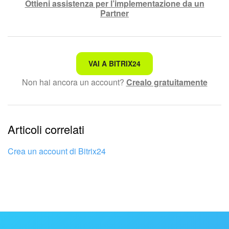
Ottieni assistenza per l’implementazione da un
Partner
Non è quello che sto cercando.
VAI A BITRIX24
Non hai ancora un account?
Crealo gratuitamente
Testo complesso e incomprensibile
Le informazioni sono obsolete.
Articoli correlati
Troppo breve, ho bisogno di maggiori informazioni.
Non mi soddisfa come funziona questo strumento
Crea un account di Bitrix24