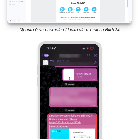
Bitrix24 Market
Siti e store
Questo è un esempio di invito via e-mail su Bitrix24
Online store
Dipendenti
Knowledge base
Firma elettronica
Firma elettronica per HR
Automazione
Flussi di lavoro