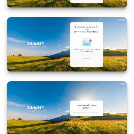
Marketing
Gestione inventario
Telefonia
Mio profilo
Impostazioni
Enterprise
Bitrix24 On-Premise
Bitrix24 Messenger
Domande generali