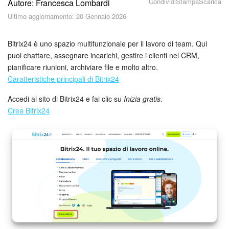
Condividi
Stampa
Scarica
Autore: Francesca Lombardi
Piani e pagamento
Ultimo aggiornamento: 20 Gennaio 2026
Sicurezza in Bitrix24
Bitrix24 è uno spazio multifunzionale per il lavoro di team. Qui
Come iniziare?
puoi chattare, assegnare incarichi, gestire i clienti nel CRM,
pianificare riunioni, archiviare file e molto altro.
Caratteristiche principali di Bitrix24
CoPilot: IA in Bitrix24
Accedi al sito di Bitrix24 e fai clic su
Inizia gratis
.
Feed
Crea Bitrix24
Messenger
Collab
Calendario
Bitrix24 Drive