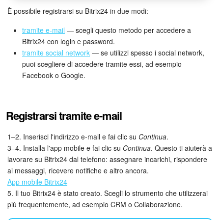
Webmail
È possibile registrarsi su Bitrix24 in due modi:
Gruppi di lavoro
tramite e-mail
— scegli questo metodo per accedere a
Bitrix24 con login e password.
Incarichi e progetti
tramite social network
— se utilizzi spesso i social network,
puoi scegliere di accedere tramite essi, ad esempio
Progetti IA
Facebook o Google.
CRM
Registrarsi tramite e-mail
Prenotazione online
1–2. Inserisci l'indirizzo e-mail e fai clic su
Continua
.
Contact Center
3–4. Installa l'app mobile e fai clic su
Continua
. Questo ti aiuterà a
lavorare su Bitrix24 dal telefono: assegnare incarichi, rispondere
Sales Center
ai messaggi, ricevere notifiche e altro ancora.
App mobile Bitrix24
Analisi CRM
5. Il tuo Bitrix24 è stato creato. Scegli lo strumento che utilizzerai
più frequentemente, ad esempio CRM o Collaborazione.
Generatore BI