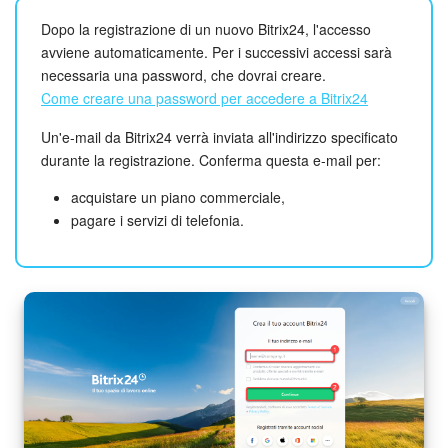
Dopo la registrazione di un nuovo Bitrix24, l'accesso
Bitrix24 Market
avviene automaticamente. Per i successivi accessi sarà
necessaria una password, che dovrai creare.
Siti e store
Come creare una password per accedere a Bitrix24
Un'e-mail da Bitrix24 verrà inviata all'indirizzo specificato
Online store
durante la registrazione. Conferma questa e-mail per:
Dipendenti
acquistare un piano commerciale,
pagare i servizi di telefonia.
Knowledge base
Firma elettronica
Firma elettronica per HR
Automazione
Flussi di lavoro