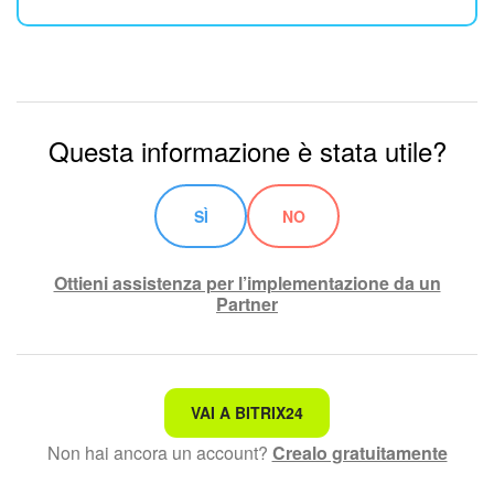
Questa informazione è stata utile?
SÌ
NO
Ottieni assistenza per l’implementazione da un
Partner
Non è quello che sto cercando.
VAI A BITRIX24
Non hai ancora un account?
Crealo gratuitamente
Testo complesso e incomprensibile