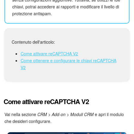
Webmail
chiavi, potrai accedere ai rapporti e modificare il livello di
protezione antispam.
Gruppi di lavoro
Incarichi e progetti
Contenuto dell'articolo:
Progetti IA
Come attivare reCAPTCHA V2
CRM
Come ottenere e configurare le chiavi reCAPTCHA
V2
Prenotazione online
Contact Center
Come attivare reCAPTCHA V2
Sales Center
Vai nella sezione
CRM
>
Add-on
>
Moduli CRM
e apri il modulo
Analisi CRM
che desideri configurare.
Generatore BI