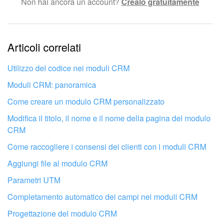
Non hai ancora un account?
Crealo gratuitamente
Testo complesso e incomprensibile
Le informazioni sono obsolete.
Articoli correlati
Troppo breve, ho bisogno di maggiori informazioni.
Non mi soddisfa come funziona questo strumento
Utilizzo del codice nei moduli CRM
Moduli CRM: panoramica
Come creare un modulo CRM personalizzato
Modifica il titolo, il nome e il nome della pagina del modulo
CRM
Come raccogliere i consensi dei clienti con i moduli CRM
Aggiungi file al modulo CRM
Parametri UTM
Completamento automatico dei campi nei moduli CRM
Progettazione del modulo CRM