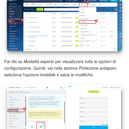
Bitrix24 Market
Siti e store
Online store
Dipendenti
Fai clic su
Modalità esperto
per visualizzare tutte le opzioni di
configurazione. Quindi, vai nella sezione
Protezione antispam
,
Knowledge base
seleziona l'opzione
Invisibile
e salva le modifiche.
Firma elettronica
Firma elettronica per HR
Automazione
Flussi di lavoro