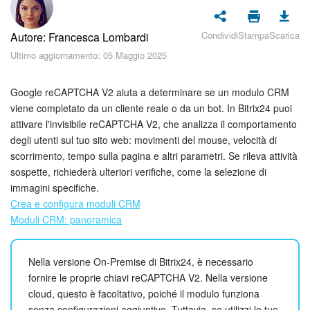
Piani e pagamento
Condividi
Stampa
Scarica
Autore: Francesca Lombardi
Sicurezza in Bitrix24
Ultimo aggiornamento: 05 Maggio 2025
Come iniziare?
Google reCAPTCHA V2 aiuta a determinare se un modulo CRM
CoPilot: IA in Bitrix24
viene completato da un cliente reale o da un bot. In Bitrix24 puoi
attivare l'invisibile reCAPTCHA V2, che analizza il comportamento
degli utenti sul tuo sito web: movimenti del mouse, velocità di
Feed
scorrimento, tempo sulla pagina e altri parametri. Se rileva attività
sospette, richiederà ulteriori verifiche, come la selezione di
Messenger
immagini specifiche.
Crea e configura moduli CRM
Collab
Moduli CRM: panoramica
Calendario
Nella versione On-Premise di Bitrix24, è necessario
Bitrix24 Drive
fornire le proprie chiavi reCAPTCHA V2. Nella versione
cloud, questo è facoltativo, poiché il modulo funziona
senza configurazioni aggiuntive. Tuttavia, se utilizzi le tue