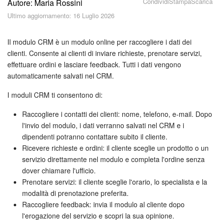
Condividi
Stampa
Scarica
Autore: Maria Rossini
Piani e pagamento
Ultimo aggiornamento: 16 Luglio 2026
Sicurezza in Bitrix24
Il modulo CRM è un modulo online per raccogliere i dati dei
Come iniziare?
clienti. Consente ai clienti di inviare richieste, prenotare servizi,
effettuare ordini e lasciare feedback. Tutti i dati vengono
automaticamente salvati nel CRM.
CoPilot: IA in Bitrix24
I moduli CRM ti consentono di:
Feed
Raccogliere i contatti dei clienti: nome, telefono, e-mail. Dopo
Messenger
l'invio del modulo, i dati verranno salvati nel CRM e i
dipendenti potranno contattare subito il cliente.
Ricevere richieste e ordini: il cliente sceglie un prodotto o un
Collab
servizio direttamente nel modulo e completa l'ordine senza
dover chiamare l'ufficio.
Calendario
Prenotare servizi: il cliente sceglie l'orario, lo specialista e la
modalità di prenotazione preferita.
Bitrix24 Drive
Raccogliere feedback: invia il modulo al cliente dopo
l'erogazione del servizio e scopri la sua opinione.