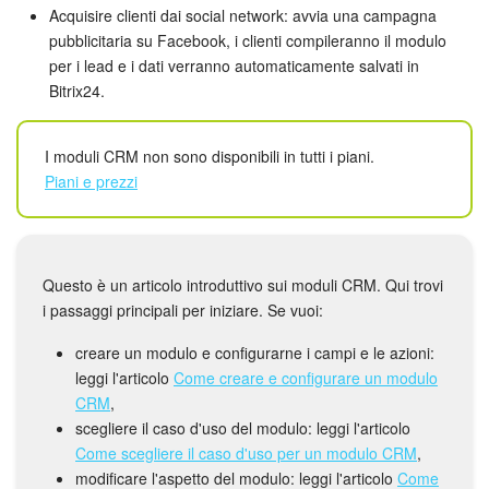
Webmail
Acquisire clienti dai social network: avvia una campagna
pubblicitaria su Facebook, i clienti compileranno il modulo
Gruppi di lavoro
per i lead e i dati verranno automaticamente salvati in
Bitrix24.
Incarichi e progetti
I moduli CRM non sono disponibili in tutti i piani.
Progetti IA
Piani e prezzi
CRM
Prenotazione online
Questo è un articolo introduttivo sui moduli CRM. Qui trovi
i passaggi principali per iniziare. Se vuoi:
Contact Center
creare un modulo e configurarne i campi e le azioni:
Sales Center
leggi l'articolo
Come creare e configurare un modulo
CRM
,
scegliere il caso d'uso del modulo: leggi l'articolo
Analisi CRM
Come scegliere il caso d'uso per un modulo CRM
,
modificare l'aspetto del modulo: leggi l'articolo
Come
Generatore BI