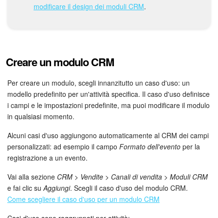
modificare il design dei moduli CRM
.
Bitrix24 Market
Siti e store
Creare un modulo CRM
Online store
Per creare un modulo, scegli innanzitutto un caso d'uso: un
Dipendenti
modello predefinito per un'attività specifica. Il caso d'uso definisce
i campi e le impostazioni predefinite, ma puoi modificare il modulo
Knowledge base
in qualsiasi momento.
Alcuni casi d'uso aggiungono automaticamente al CRM dei campi
Firma elettronica
personalizzati: ad esempio il campo
Formato dell'evento
per la
registrazione a un evento.
Firma elettronica per HR
Vai alla sezione
CRM > Vendite > Canali di vendita > Moduli CRM
Automazione
e fai clic su
Aggiungi
. Scegli il caso d'uso del modulo CRM.
Come scegliere il caso d'uso per un modulo CRM
Flussi di lavoro