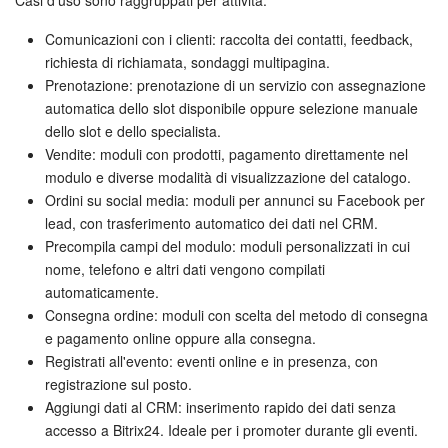
Casi d'uso sono raggruppati per attività:
Marketing
Comunicazioni con i clienti: raccolta dei contatti, feedback,
richiesta di richiamata, sondaggi multipagina.
Gestione inventario
Prenotazione: prenotazione di un servizio con assegnazione
automatica dello slot disponibile oppure selezione manuale
dello slot e dello specialista.
Telefonia
Vendite: moduli con prodotti, pagamento direttamente nel
modulo e diverse modalità di visualizzazione del catalogo.
Mio profilo
Ordini su social media: moduli per annunci su Facebook per
lead, con trasferimento automatico dei dati nel CRM.
Impostazioni
Precompila campi del modulo: moduli personalizzati in cui
nome, telefono e altri dati vengono compilati
Enterprise
automaticamente.
Consegna ordine: moduli con scelta del metodo di consegna
Bitrix24 On-Premise
e pagamento online oppure alla consegna.
Registrati all'evento: eventi online e in presenza, con
Bitrix24 Messenger
registrazione sul posto.
Aggiungi dati al CRM: inserimento rapido dei dati senza
Domande generali
accesso a Bitrix24. Ideale per i promoter durante gli eventi.