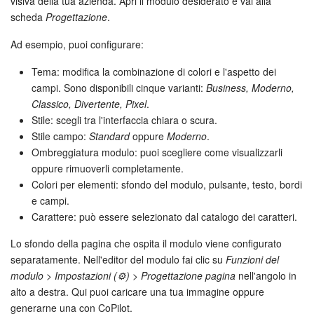
visiva della tua azienda. Apri il modulo desiderato e vai alla
scheda
Progettazione
.
Ad esempio, puoi configurare:
Tema: modifica la combinazione di colori e l'aspetto dei
campi. Sono disponibili cinque varianti:
Business, Moderno,
Classico, Divertente, Pixel
.
Stile: scegli tra l'interfaccia chiara o scura.
Stile campo:
Standard
oppure
Moderno
.
Ombreggiatura modulo: puoi scegliere come visualizzarli
oppure rimuoverli completamente.
Colori per elementi: sfondo del modulo, pulsante, testo, bordi
e campi.
Carattere: può essere selezionato dal catalogo dei caratteri.
Lo sfondo della pagina che ospita il modulo viene configurato
separatamente. Nell'editor del modulo fai clic su
Funzioni del
modulo > Impostazioni (⚙️) > Progettazione pagina
nell'angolo in
alto a destra. Qui puoi caricare una tua immagine oppure
generarne una con CoPilot.