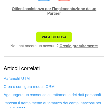
Ottieni assistenza per l’implementazione da un
Partner
Non è quello che sto cercando.
VAI A BITRIX24
Non hai ancora un account?
Crealo gratuitamente
Testo complesso e incomprensibile
Le informazioni sono obsolete.
Articoli correlati
Troppo breve, ho bisogno di maggiori informazioni.
Non mi soddisfa come funziona questo strumento
Parametri UTM
Crea e configura moduli CRM
Aggiungere un consenso al trattamento dei dati personali
Imposta il riempimento automatico dei campi nascosti nei